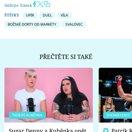
Sdílejte článek
ŠTÍTKY
UPÍR
DUEL
VÍLA
BOŽSKÉ DORTY OD MARKÉTY
SVALOVEC
PŘEČTĚTE SI TAKÉ
TADEÁŠ KUBĚNKA
SHOWBYZNYS
Sugar Denny a Kuběnka opět
Patrik Kincl se zastal