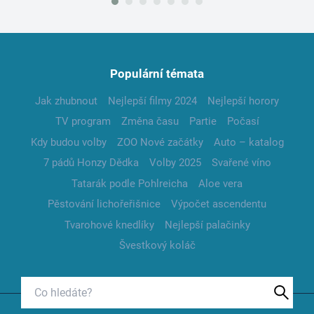
Populární témata
Jak zhubnout
Nejlepší filmy 2024
Nejlepší horory
TV program
Změna času
Partie
Počasí
Kdy budou volby
ZOO Nové začátky
Auto – katalog
7 pádů Honzy Dědka
Volby 2025
Svařené víno
Tatarák podle Pohlreicha
Aloe vera
Pěstování lichořeřišnice
Výpočet ascendentu
Tvarohové knedlíky
Nejlepší palačinky
Švestkový koláč