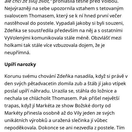
ale chci žít svůj život,“
prohlásila těsně před Volbou.
Nejvýrazněji na sebe upozornila vztahem s tetovaným
svalovcem Thomasem, který se k ní hned první večer
nastěhoval do postele. Vypadali jakoby si byli souzeni,
Zdeňka se soustředila především na něj a s ostatními
VyVolenými komunikovala stále méně. Obzvlášť mezi
holkami tak stále více vzbuzovala dojem, že je
neupřímná.
Upíří narozky
Korunu svému chování Zdeňka nasadila, když si právě v
den svých pětadvacetin zlomila zub a štáb jí jako vtípek
poslal upíří náhradu. Urazila se, stáhla do ložnice a
nechala se chlácholit Thomasem. Pak přišel největší
trapas, když jí Markéta ze show Božské dorty od
Markéty přinesla osobně až do Vily jeden ze svých
unikátních výrobků a uražená slečinka jí vůbec
nepoděkovala. Dokonce se ani nezvedla z postele. Tím