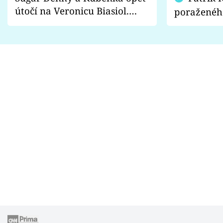
útočí na Veronicu Biasiol.
poraženéh
Proč je podle nich falešná a
fanoušci n
lže o své nevěře?