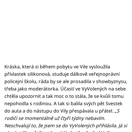
Kráska, která si během pobytu ve Vile vysloužila
přívlastek silikonová, studuje dálkově veřejnoprávní
policejní školu, ráda by se ale prosadila v showbyznysu,
třeba jako moderátorka. Účastí ve VyVolených na sebe
chtěla upozornit a tak moc o to stála, že se kvůli tomu
nepohodla s rodinou. A tak si balila svých pět švestek
do auta a do nástupu do Vily přespávala u přátel.
„
S
rodiči se momentálně už čtyři týdny nebavím.
Neschvalují to, že jsem se do VyVolených přihlásila. Já si