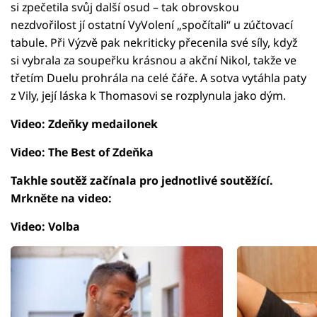
si zpečetila svůj další osud – tak obrovskou
nezdvořilost jí ostatní VyVolení „spočítali“ u zúčtovací
tabule. Při Výzvě pak nekriticky přecenila své síly, když
si vybrala za soupeřku krásnou a akční Nikol, takže ve
třetím Duelu prohrála na celé čáře. A sotva vytáhla paty
z Vily, její láska k Thomasovi se rozplynula jako dým.
Video: Zdeňky medailonek
Video: The Best of Zdeňka
Takhle soutěž začínala pro jednotlivé soutěžící.
Mrkněte na video:
Video: Volba