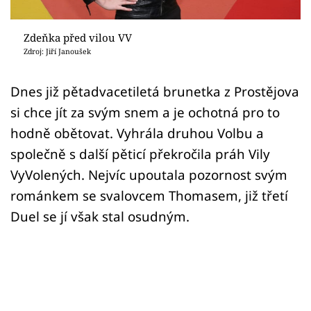
Sex a vztahy
Videa
Zdeňka před vilou VV
Zdroj: Jiří Janoušek
Sledujte prima+
Dnes již pětadvacetiletá brunetka z Prostějova
si chce jít za svým snem a je ochotná pro to
Přihlášení
hodně obětovat. Vyhrála druhou Volbu a
společně s další pěticí překročila práh Vily
Sledujte nás
VyVolených. Nejvíc upoutala pozornost svým
románkem se svalovcem Thomasem, již třetí
Duel se jí však stal osudným.