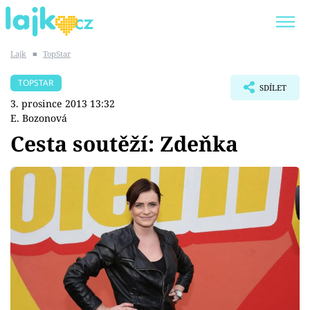
Lajk
■
TopStar
Trendy:
KARLOS VÉMOLA
ONLYFANS
TOPSTAR
SDÍLET
SHOPAHOLICADEL
CLASH OF THE STARS
3. prosince 2013 13:32
E. Bozonová
Cesta soutěží: Zdeňka
Témata
Showbyznys
Youtubeři
Virály