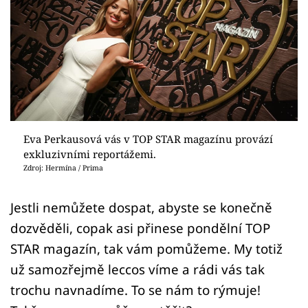
Sex a vztahy
Videa
Sledujte prima+
Přihlášení
Eva Perkausová vás v TOP STAR magazínu provází
exkluzivními reportážemi.
Sledujte nás
Zdroj: Hermína / Prima
Jestli nemůžete dospat, abyste se konečně
dozvěděli, copak asi přinese pondělní TOP
STAR magazín, tak vám pomůžeme. My totiž
už samozřejmě leccos víme a rádi vás tak
trochu navnadíme. To se nám to rýmuje!