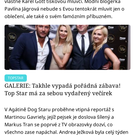
vlastně Karel Gott tiskovou mluvčí. Módní blogerka
Pavlína Jágrová nebude s Evou tentokrát mluvit jen o
oblečení, ale také o svém famózním příbuzném.
TOPSTAR
GALERIE: Takhle vypadá pořádná zábava!
Top Star má za sebou vydařený večírek
V Agátině Dog Staru proběhne vtipná reportáž s
Martinou Gavriely, jejíž pejsek je doslova šílený a
Markus Tran se poprvé z TV obrazovky dozví, co
všechno zase napáchal. Andrea Ježková byla celý týden