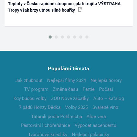
Teploty v Česku rapidně stoupnou, platí trojitá VÝSTRAHA.
Tropy však brzy utnou silné bouřky
Populární témata
Jak zhubnout
Nejlepší filmy 2024
Nejlepší horory
TV program
Změna času
Partie
Počasí
Kdy budou volby
ZOO Nové začátky
Auto – katalog
7 pádů Honzy Dědka
Volby 2025
Svařené víno
Tatarák podle Pohlreicha
Aloe vera
Pěstování lichořeřišnice
Výpočet ascendentu
Tvarohové knedlíky
Nejlepší palačinky