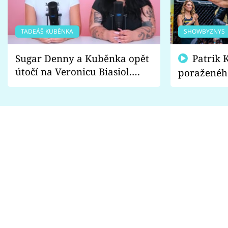
TADEÁŠ KUBĚNKA
SHOWBYZNYS
Sugar Denny a Kuběnka opět
Patrik Kincl se zastal
útočí na Veronicu Biasiol.
poraženéh
Proč je podle nich falešná a
fanoušci n
lže o své nevěře?