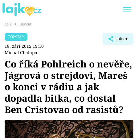
Lajk
■
TopStar
Trendy:
KARLOS VÉMOLA
ONLYFANS
TOPSTAR
SDÍLET
SHOPAHOLICADEL
CLASH OF THE STARS
18. září 2015 19:10
Michal Chalupa
Co říká Pohlreich o nevěře,
Jágrová o strejdovi, Mareš
Témata
o konci v rádiu a jak
Showbyznys
dopadla bitka, co dostal
Ben Cristovao od rasistů?
Youtubeři
Virály