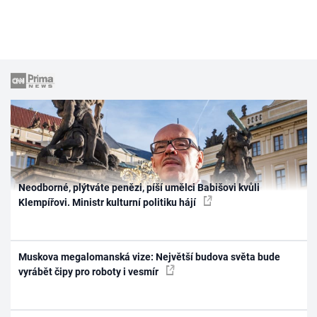
Neodborné, plýtváte penězi, píší umělci Babišovi kvůli
Klempířovi. Ministr kulturní politiku hájí
Muskova megalomanská vize: Největší budova světa bude
vyrábět čipy pro roboty i vesmír