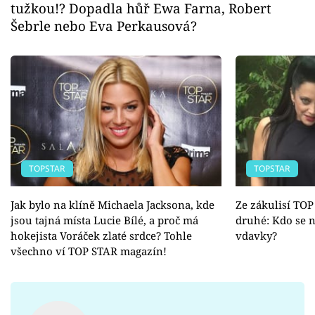
tužkou!? Dopadla hůř Ewa Farna, Robert
Šebrle nebo Eva Perkausová?
TOPSTAR
TOPSTAR
Jak bylo na klíně Michaela Jacksona, kde
Ze zákulisí TO
jsou tajná místa Lucie Bílé, a proč má
druhé: Kdo se n
hokejista Voráček zlaté srdce? Tohle
vdavky?
všechno ví TOP STAR magazín!