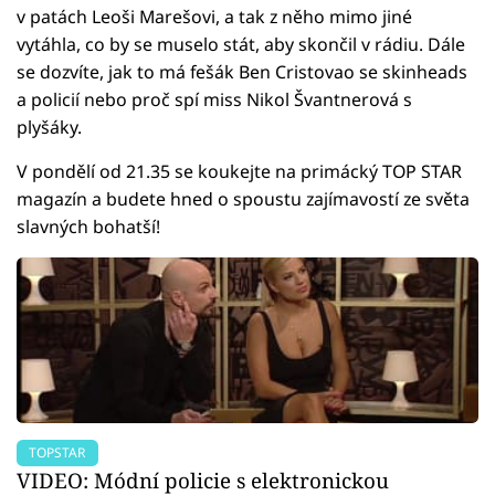
v patách Leoši Marešovi, a tak z něho mimo jiné
vytáhla, co by se muselo stát, aby skončil v rádiu. Dále
se dozvíte, jak to má fešák Ben Cristovao se skinheads
a policií nebo proč spí miss Nikol Švantnerová s
plyšáky.
V pondělí od 21.35 se koukejte na primácký TOP STAR
magazín a budete hned o spoustu zajímavostí ze světa
slavných bohatší!
TOPSTAR
VIDEO: Módní policie s elektronickou