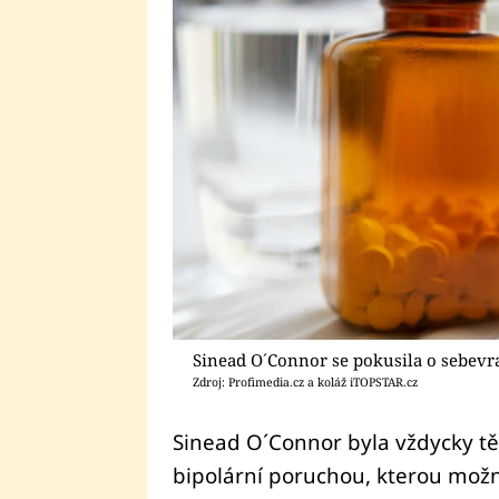
Sinead O´Connor se pokusila o sebevr
Zdroj: Profimedia.cz a koláž iTOPSTAR.cz
Sinead O´Connor byla vždycky tě
bipolární poruchou, kterou mož