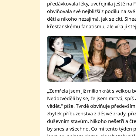
předávkovala léky, uveřejnila ještě na
obviňovala své nejbližší z podílu na své
děti a nikoho nezajímá, jak se cítí. Sin
křesťanskému fanatismu, ale víra jí st
„Zemřela jsem již milionkrát s velkou 
Nedozvěděli by se, že jsem mrtvá, spíš
vědět,“ píše. Tvrdě obviňuje především
zbytek příbuzenstva z děsivé zrady, p
duševním stavům. Nikoho nešetří a čte
by snesla všechno. Co mi tento týden p