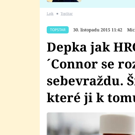
se v Plzni stalo
Lajk
■
TopStar
30. listopadu 2015 11:42
Mic
TOPSTAR
Depka jak HR
´Connor se ro
sebevraždu. Š
které ji k to