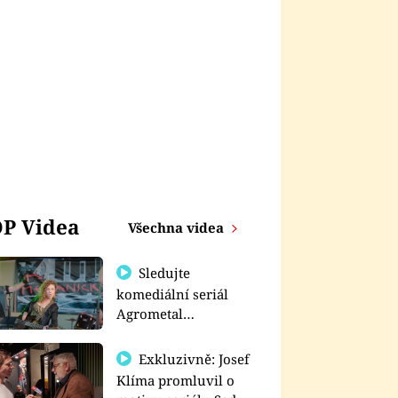
P Videa
Všechna videa
Sledujte
komediální seriál
Agrometal
exkluzivně na
prima+
Exkluzivně: Josef
Klíma promluvil o