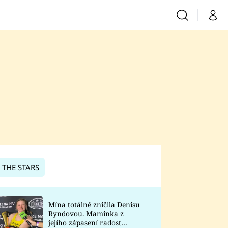
Vyhledávání
Můj 
Prima+
CNN Prima News
Prima Fresh
Prima Living
Prima Zoom
 THE STARS
Prima Lajk
Mína totálně zničila Denisu
Ryndovou. Maminka z
Sledujte nás
jejího zápasení radost