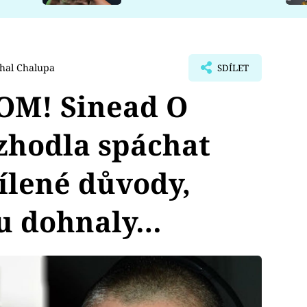
hal Chalupa
SDÍLET
OM! Sinead O
zhodla spáchat
ílené důvody,
mu dohnaly…