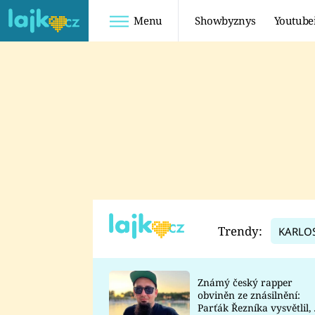
Menu
Showbyznys
Youtube
Youtuberky
Youtubeři
SHOPAHOLICADEL
FATTYPILLOW
ANNA ŠULC
FREESCOOT
SUGAR DENNY
ADAM KAJUMI
LADUŠKA
TADEÁŠ KUBĚNKA
DOMINIKA
DATEL
Trendy:
KARLO
MYSLIVCOVÁ
Známý český rapper
obviněn ze znásilnění:
Parťák Řezníka vysvětlil, 