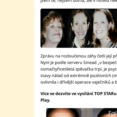
jsem se, nejsem doma, ale v hotelu ně
Zprávu na rozloučenou záhy četli její př
Nyní je podle serveru Sinead „v bezpečí
osmačtyřicetiletá zpěvačka trpí, je ps
stavy nálad od extrémně pozitivních (ma
ovlivnila i dřívější operace vaječníků a
Více se dozvíte ve vysílání TOP STARu
Play.
Fai