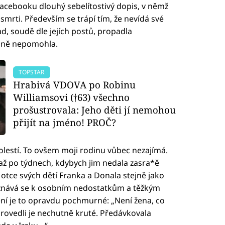
 Facebooku dlouhý sebelítostivý dopis, v němž
 smrti. Především se trápí tím, že nevídá své
ead, soudě dle jejích postů, propadla
ejně nepomohla.
TOPSTAR
Hrabivá VDOVA po Robinu
Williamsovi (†63) všechno
prošustrovala: Jeho děti jí nemohou
přijít na jméno! PROČ?
bolestí. To ovšem moji rodinu vůbec nezajímá.
 až po týdnech, kdybych jim nedala zasra*ě
 otce svých dětí Franka a Donala stejně jako
řiznává se k osobním nedostatkům a těžkým
ní je to opravdu pochmurné: „Není žena, co
rovedli je nechutně kruté. Předávkovala