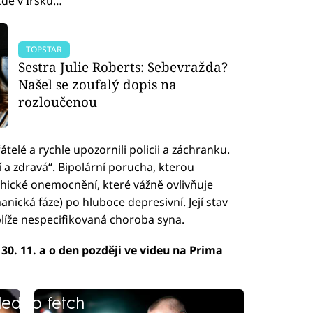
kde v Irsku…“
TOPSTAR
Sestra Julie Roberts: Sebevražda?
Našel se zoufalý dopis na
rozloučenou
átelé a rychle upozornili policii a záchranku.
 a zdravá“. Bipolární porucha, kterou
ychické onemocnění, které vážně ovlivňuje
nická fáze) po hluboce depresivní. Její stav
 blíže nespecifikovaná choroba syna.
 30. 11. a o den později ve videu na Prima
led to fetch