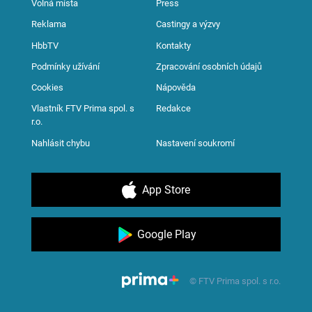
Volná místa
Press
Reklama
Castingy a výzvy
HbbTV
Kontakty
Podmínky užívání
Zpracování osobních údajů
Cookies
Nápověda
Vlastník FTV Prima spol. s
Redakce
r.o.
Nahlásit chybu
Nastavení soukromí
App Store
Google Play
© FTV Prima spol. s r.o.