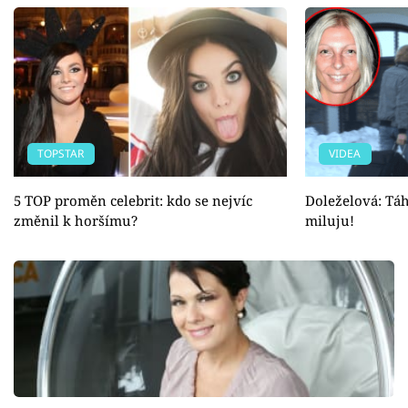
TOPSTAR
VIDEA
5 TOP proměn celebrit: kdo se nejvíc
Doleželová: Táhn
změnil k horšímu?
miluju!