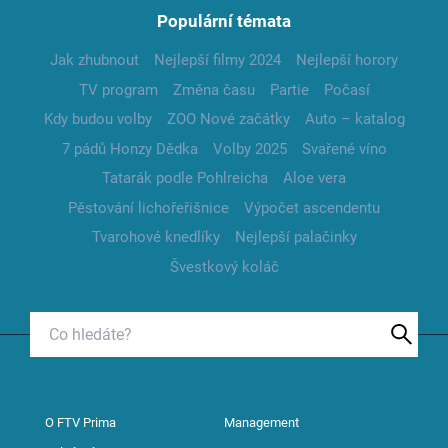
Populární témata
Jak zhubnout
Nejlepší filmy 2024
Nejlepší horory
TV program
Změna času
Partie
Počasí
Kdy budou volby
ZOO Nové začátky
Auto – katalog
7 pádů Honzy Dědka
Volby 2025
Svařené víno
Tatarák podle Pohlreicha
Aloe vera
Pěstování lichořeřišnice
Výpočet ascendentu
Tvarohové knedlíky
Nejlepší palačinky
Švestkový koláč
O FTV Prima
Management