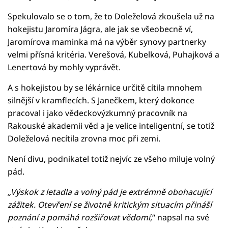
Spekulovalo se o tom, že to Doleželová zkoušela už na
hokejistu Jaromíra Jágra, ale jak se všeobecně ví,
Jaromírova maminka má na výběr synovy partnerky
velmi přísná kritéria. Verešová, Kubelková, Puhajková a
Lenertová by mohly vyprávět.
A s hokejistou by se lékárnice určitě cítila mnohem
silnější v kramflecích. S Janečkem, který dokonce
pracoval i jako vědeckovýzkumný pracovník na
Rakouské akademii věd a je velice inteligentní, se totiž
Doleželová necítila zrovna moc při zemi.
Není divu, podnikatel totiž nejvíc ze všeho miluje volný
pád.
„Výskok z letadla a volný pád je extrémně obohacující
zážitek. Otevření se životně kritickým situacím přináší
poznání a pomáhá rozšiřovat vědomí,
“ napsal na své