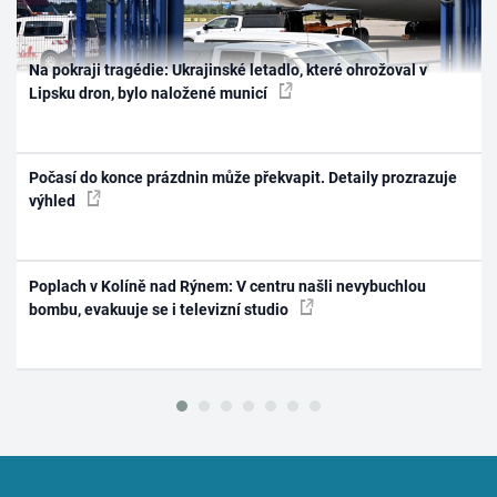
Na pokraji tragédie: Ukrajinské letadlo, které ohrožoval v
Lipsku dron, bylo naložené municí
Počasí do konce prázdnin může překvapit. Detaily prozrazuje
výhled
Poplach v Kolíně nad Rýnem: V centru našli nevybuchlou
bombu, evakuuje se i televizní studio