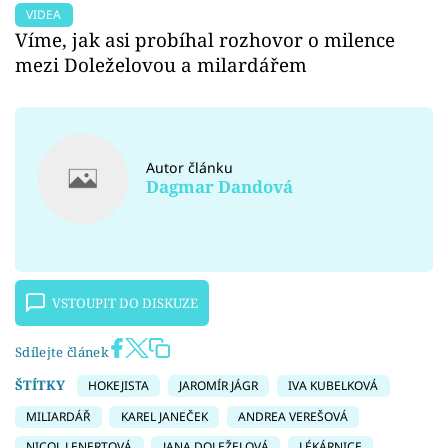
VIDEA
Víme, jak asi probíhal rozhovor o milence
mezi Doleželovou a milardářem
Autor článku
Dagmar Dandová
VSTOUPIT DO DISKUZE
Sdílejte článek
ŠTÍTKY
HOKEJISTA
JAROMÍR JÁGR
IVA KUBELKOVÁ
MILIARDÁŘ
KAREL JANEČEK
ANDREA VEREŠOVÁ
NICOL LENERTOVÁ
JANA DOLEŽELOVÁ
LÉKÁRNICE