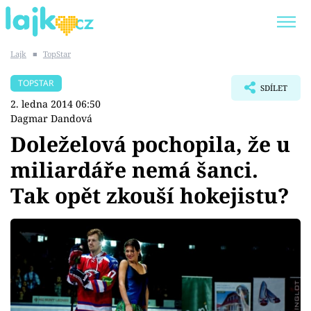
Lajk
■
TopStar
Trendy:
KARLOS VÉMOLA
ONLYFANS
TOPSTAR
SDÍLET
SHOPAHOLICADEL
CLASH OF THE STARS
2. ledna 2014 06:50
Dagmar Dandová
Doleželová pochopila, že u
miliardáře nemá šanci.
Témata
Tak opět zkouší hokejistu?
Showbyznys
Youtubeři
Virály