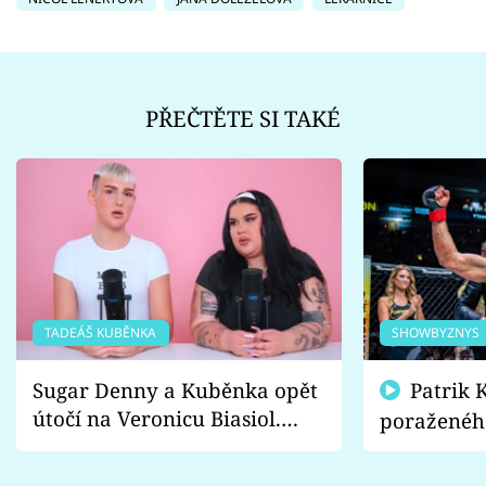
PŘEČTĚTE SI TAKÉ
TADEÁŠ KUBĚNKA
SHOWBYZNYS
Sugar Denny a Kuběnka opět
Patrik Kincl se zastal
útočí na Veronicu Biasiol.
poraženéh
Proč je podle nich falešná a
fanoušci n
lže o své nevěře?