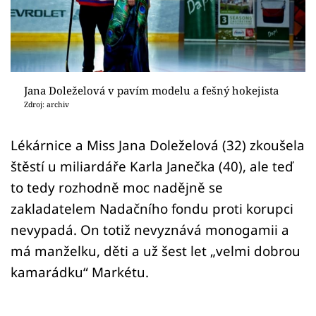
Sex a vztahy
Videa
Sledujte prima+
Jana Doleželová v pavím modelu a fešný hokejista
Zdroj: archiv
Přihlášení
Lékárnice a Miss Jana Doleželová (32) zkoušela
štěstí u miliardáře Karla Janečka (40), ale teď
Sledujte nás
to tedy rozhodně moc nadějně se
zakladatelem Nadačního fondu proti korupci
nevypadá. On totiž nevyznává monogamii a
má manželku, děti a už šest let „velmi dobrou
kamarádku“ Markétu.