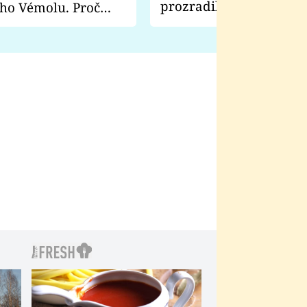
prozradila, co ji šokova
ho Vémolu. Proč
natáčení Euforie. Vážně
ji zápasit s ním než
bylo drsnější než hanba
 Kinclem?
filmy?