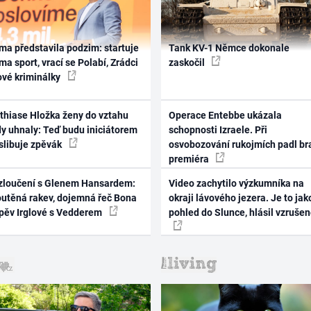
ma představila podzim: startuje
Tank KV-1 Němce dokonale
ma sport, vrací se Polabí, Zrádci
zaskočil
ové kriminálky
thiase Hložka ženy do vztahu
Operace Entebbe ukázala
dy uhnaly: Teď budu iniciátorem
schopnosti Izraele. Při
 slibuje zpěvák
osvobozování rukojmích padl br
premiéra
zloučení s Glenem Hansardem:
Video zachytilo výzkumníka na
outěná rakev, dojemná řeč Bona
okraji lávového jezera. Je to jak
zpěv Irglové s Vedderem
pohled do Slunce, hlásil vzruše