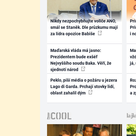
Nikdy nezpochybňujte voliče ANO,
Pri
smál se Staněk. Dle průzkumu mají
Pri
za lídra opozice Babiše
i n
Maďarská vláda má jasno:
Ma
Prezidentem bude exšéf
vž
Nejvyššího soudu Baka. Věří, že
já,
sjednotí národ
Peklo, píší média o požáru u jezera
Ro
Lago di Garda. Prchají stovky lidí,
Pr
oblast zahalil dým
a 