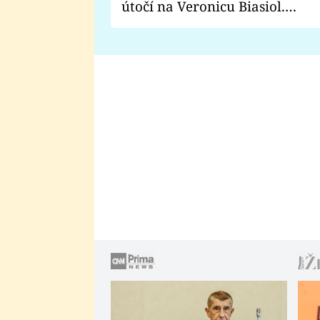
útočí na Veronicu Biasiol.
Proč je podle nich falešná a
lže o své nevěře?