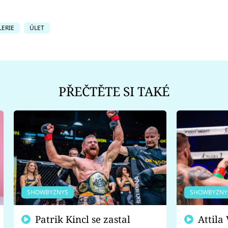
ERIE
ÚLET
PŘEČTĚTE SI TAKÉ
SHOWBYZNYS
SHOWBYZNY
Patrik Kincl se zastal
Attila Végh podpořil