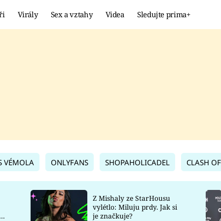
ři
Virály
Sex a vztahy
Videa
Sledujte prima+
Showbyznys
Extrém
VIRÁLY
KURIOZITY
VIDEA
KVÍZY
S VÉMOLA
ONLYFANS
SHOPAHOLICADEL
CLASH OF
Z Mishaly ze StarHousu
vylétlo: Miluju prdy. Jak si
co
je značkuje?