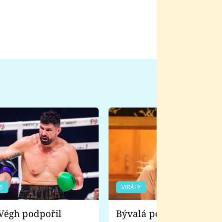
S
VIRÁLY
Bývalá pornoherečka