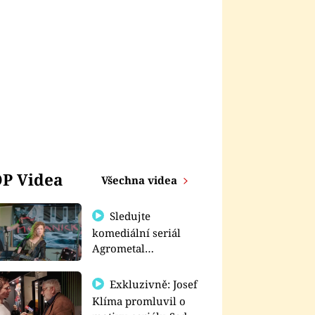
P Videa
Všechna videa
Sledujte
komediální seriál
Agrometal
exkluzivně na
prima+
Exkluzivně: Josef
Klíma promluvil o