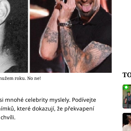
TO
 mužem roku. No ne!
 si mnohé celebrity myslely. Podívejte
ímků, které dokazují, že překvapení
chvíli.