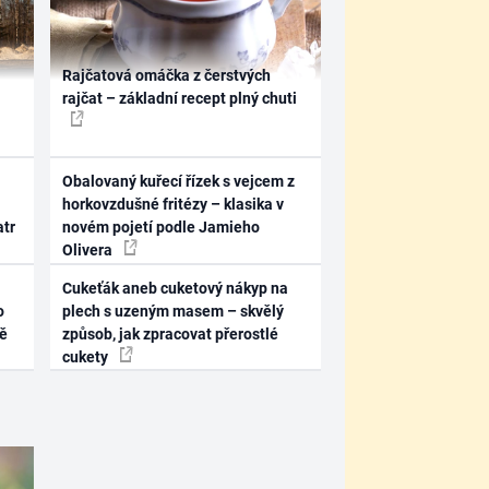
Rajčatová omáčka z čerstvých
rajčat – základní recept plný chuti
Obalovaný kuřecí řízek s vejcem z
horkovzdušné fritézy – klasika v
atr
novém pojetí podle Jamieho
Olivera
Cukeťák aneb cuketový nákyp na
o
plech s uzeným masem – skvělý
ně
způsob, jak zpracovat přerostlé
cukety