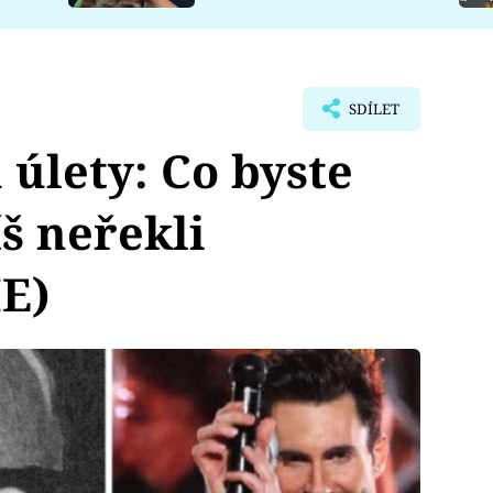
SDÍLET
h úlety: Co byste
š neřekli
E)