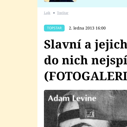
se v Plzni stalo
Lajk
■
TopStar
2. ledna 2013 16:00
TOPSTAR
Slavní a jejic
do nich nejspí
(FOTOGALERI