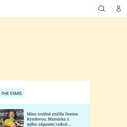
Vyhledávání
Můj 
Prima+
CNN Prima News
Prima Fresh
Prima Living
Prima Zoom
 THE STARS
Prima Lajk
Mína totálně zničila Denisu
Ryndovou. Maminka z
Sledujte nás
jejího zápasení radost