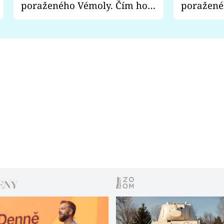
poraženého Vémoly. Čím ho
poražené
fanoušci naštvali?
chce radě
s vítězem