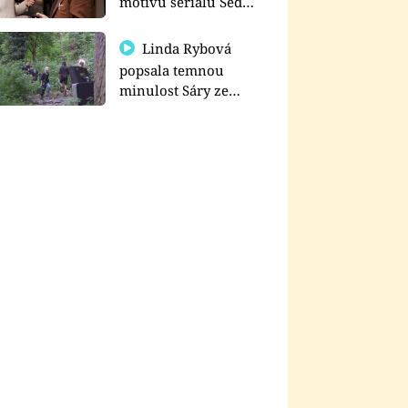
motivu seriálu Sedm
schodů k moci
Linda Rybová
popsala temnou
minulost Sáry ze
seriálu Zákony vlka