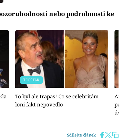
 pozoruhodnosti nebo podrobnosti ke
TOPSTAR
TOPSTAR
kla
To byl ale trapas! Co se celebritám
Angelina 
loni fakt nepovedlo
padesátin
dvacet mi
Sdílejte článek