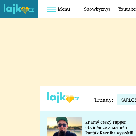
Menu
Showbyznys
Youtube
Youtuberky
Youtubeři
SHOPAHOLICADEL
FATTYPILLOW
ANNA ŠULC
FREESCOOT
SUGAR DENNY
ADAM KAJUMI
LADUŠKA
TADEÁŠ KUBĚNKA
DOMINIKA
DATEL
Trendy:
KARLO
MYSLIVCOVÁ
Známý český rapper
obviněn ze znásilnění:
Parťák Řezníka vysvětlil, 