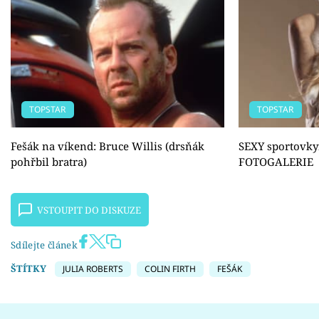
TOPSTAR
TOPSTAR
Fešák na víkend: Bruce Willis (drsňák
SEXY sportovky
pohřbil bratra)
FOTOGALERIE
VSTOUPIT DO DISKUZE
Sdílejte článek
ŠTÍTKY
JULIA ROBERTS
COLIN FIRTH
FEŠÁK