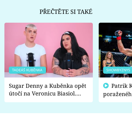
PŘEČTĚTE SI TAKÉ
TADEÁŠ KUBĚNKA
SHOWBYZNYS
Sugar Denny a Kuběnka opět
Patrik Kincl se zastal
útočí na Veronicu Biasiol.
poraženéh
Proč je podle nich falešná a
fanoušci n
lže o své nevěře?