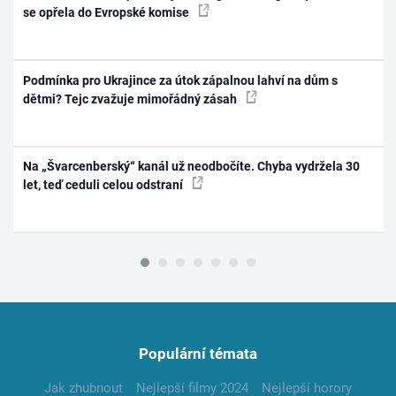
se opřela do Evropské komise
Podmínka pro Ukrajince za útok zápalnou lahví na dům s
dětmi? Tejc zvažuje mimořádný zásah
Na „Švarcenberský“ kanál už neodbočíte. Chyba vydržela 30
let, teď ceduli celou odstraní
Populární témata
Jak zhubnout
Nejlepší filmy 2024
Nejlepší horory