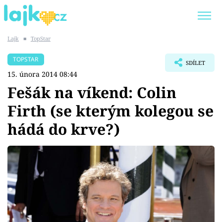
Lajk
■
TopStar
Trendy:
KARLOS VÉMOLA
ONLYFANS
TOPSTAR
SDÍLET
SHOPAHOLICADEL
CLASH OF THE STARS
15. února 2014 08:44
Fešák na víkend: Colin
Firth (se kterým kolegou se
hádá do krve?)
Témata
Showbyznys
Youtubeři
Virály