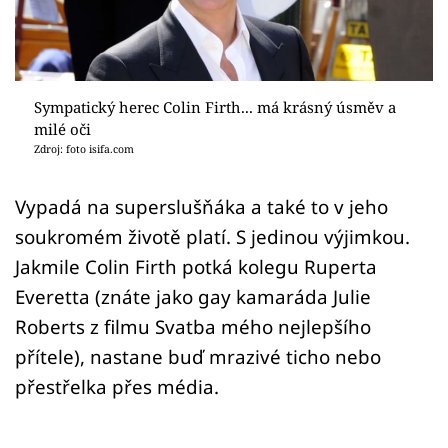
Sex a vztahy
Videa
Sledujte prima+
Sympatický herec Colin Firth... má krásný úsměv a
milé oči
Zdroj: foto isifa.com
Přihlášení
Vypadá na superslušňáka a také to v jeho
soukromém životě platí. S jedinou výjimkou.
Sledujte nás
Jakmile Colin Firth potká kolegu Ruperta
Everetta (znáte jako gay kamaráda Julie
Roberts z filmu Svatba mého nejlepšího
přítele), nastane buď mrazivé ticho nebo
přestřelka přes média.