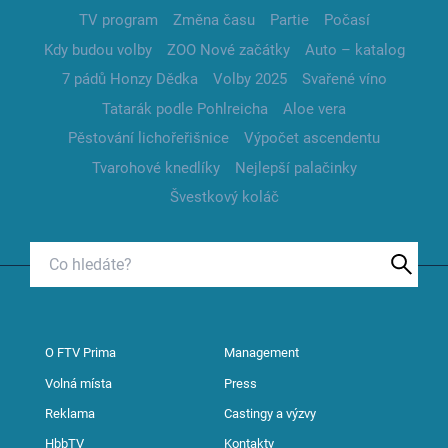
TV program
Změna času
Partie
Počasí
Kdy budou volby
ZOO Nové začátky
Auto – katalog
7 pádů Honzy Dědka
Volby 2025
Svařené víno
Tatarák podle Pohlreicha
Aloe vera
Pěstování lichořeřišnice
Výpočet ascendentu
Tvarohové knedlíky
Nejlepší palačinky
Švestkový koláč
O FTV Prima
Management
Volná místa
Press
Reklama
Castingy a výzvy
HbbTV
Kontakty