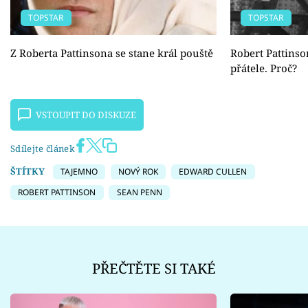
TOPSTAR
TOPSTAR
Z Roberta Pattinsona se stane král pouště
Robert Pattinso
přátele. Proč?
VSTOUPIT DO DISKUZE
Sdílejte článek
ŠTÍTKY
TAJEMNO
NOVÝ ROK
EDWARD CULLEN
ROBERT PATTINSON
SEAN PENN
PŘEČTĚTE SI TAKÉ