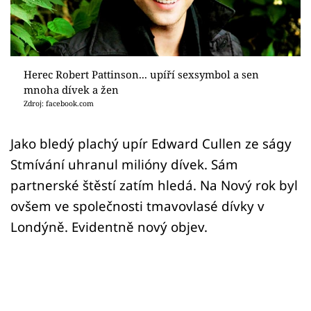
Sex a vztahy
Videa
Sledujte prima+
Herec Robert Pattinson... upíří sexsymbol a sen
mnoha dívek a žen
Zdroj: facebook.com
Přihlášení
Jako bledý plachý upír Edward Cullen ze ságy
Stmívání uhranul milióny dívek. Sám
Sledujte nás
partnerské štěstí zatím hledá. Na Nový rok byl
ovšem ve společnosti tmavovlasé dívky v
Londýně. Evidentně nový objev.