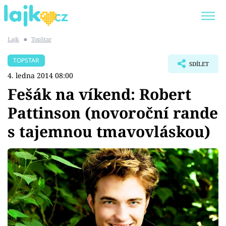
Lajk
■
TopStar
Trendy:
KARLOS VÉMOLA
ONLYFANS
TOPSTAR
SDÍLET
SHOPAHOLICADEL
CLASH OF THE STARS
4. ledna 2014 08:00
Fešák na víkend: Robert
Pattinson (novoroční rande
s tajemnou tmavovláskou)
Témata
Showbyznys
Youtubeři
Virály