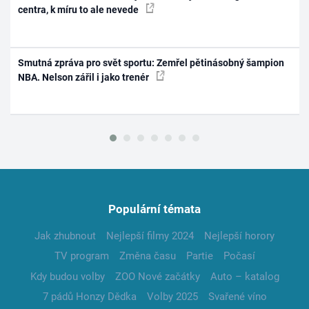
centra, k míru to ale nevede
Smutná zpráva pro svět sportu: Zemřel pětinásobný šampion
NBA. Nelson zářil i jako trenér
Populární témata
Jak zhubnout
Nejlepší filmy 2024
Nejlepší horory
TV program
Změna času
Partie
Počasí
Kdy budou volby
ZOO Nové začátky
Auto – katalog
7 pádů Honzy Dědka
Volby 2025
Svařené víno