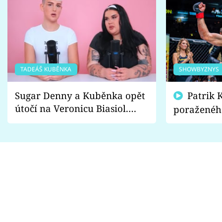
TADEÁŠ KUBĚNKA
SHOWBYZNYS
Sugar Denny a Kuběnka opět
Patrik Kincl se zastal
útočí na Veronicu Biasiol.
poraženéh
Proč je podle nich falešná a
fanoušci n
lže o své nevěře?