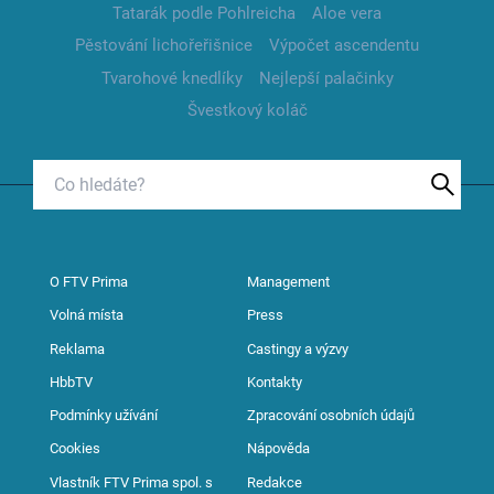
Tatarák podle Pohlreicha
Aloe vera
Pěstování lichořeřišnice
Výpočet ascendentu
Tvarohové knedlíky
Nejlepší palačinky
Švestkový koláč
O FTV Prima
Management
Volná místa
Press
Reklama
Castingy a výzvy
HbbTV
Kontakty
Podmínky užívání
Zpracování osobních údajů
Cookies
Nápověda
Vlastník FTV Prima spol. s
Redakce