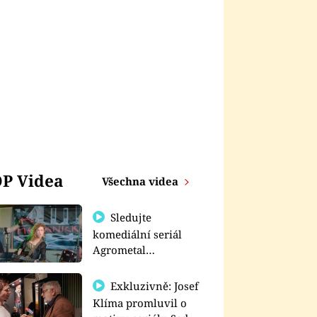
P Videa
Všechna videa
Sledujte
komediální seriál
Agrometal
exkluzivně na
prima+
Exkluzivně: Josef
Klíma promluvil o