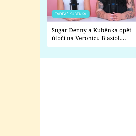
TADEÁŠ KUBĚNKA
Sugar Denny a Kuběnka opět
útočí na Veronicu Biasiol.
Proč je podle nich falešná a
lže o své nevěře?