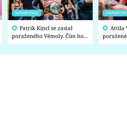
SHOWBYZNYS
SHOWBYZNY
Patrik Kincl se zastal
Attila Végh podpořil
poraženého Vémoly. Čím ho
poražené
fanoušci naštvali?
chce radě
s vítězem