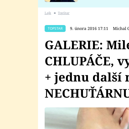
se v Plzni stalo
Lajk
■
TopStar
9. února 2016 17:11
Michal 
TOPSTAR
GALERIE: Mile
CHLUPÁČE, vy
+ jednu další
NECHUŤÁRNU