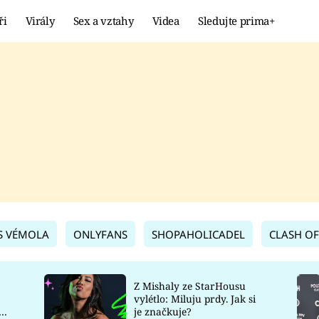
ři
Virály
Sex a vztahy
Videa
Sledujte prima+
Showbyznys
Extrém
VIRÁLY
KURIOZITY
VIDEA
KVÍZY
S VÉMOLA
ONLYFANS
SHOPAHOLICADEL
CLASH OF
Z Mishaly ze StarHousu
vylétlo: Miluju prdy. Jak si
co
je značkuje?