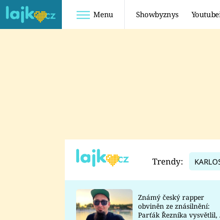
Menu
Showbyznys
Youtube
Youtuberky
Youtubeři
SHOPAHOLICADEL
FATTYPILLOW
ANNA ŠULC
FREESCOOT
SUGAR DENNY
ADAM KAJUMI
LADUŠKA
TADEÁŠ KUBĚNKA
DOMINIKA
DATEL
Trendy:
KARLO
MYSLIVCOVÁ
Známý český rapper
obviněn ze znásilnění:
Parťák Řezníka vysvětlil, 