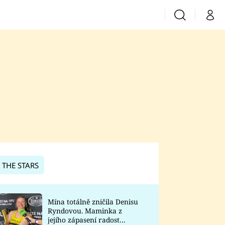
Vyhledávání
Můj 
Prima+
CNN Prima News
Prima Fresh
Prima Living
Prima Zoom
 THE STARS
Prima Lajk
Mína totálně zničila Denisu
Ryndovou. Maminka z
Sledujte nás
jejího zápasení radost