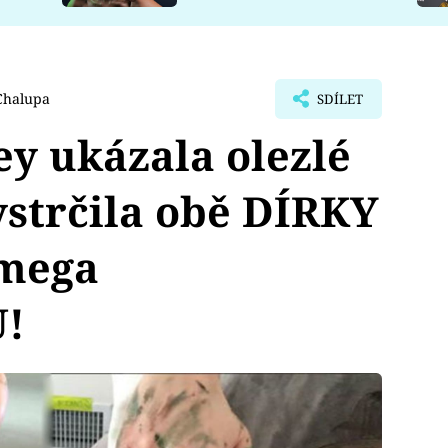
Chalupa
SDÍLET
y ukázala olezlé
strčila obě DÍRKY
 mega
!