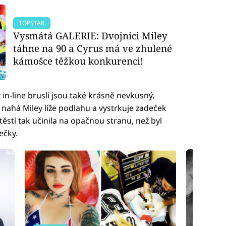
TOPSTAR
Vysmátá GALERIE: Dvojnici Miley
táhne na 90 a Cyrus má ve zhulené
kámošce těžkou konkurenci!
in-line bruslí jsou také krásně nevkusný.
nahá Miley líže podlahu a vystrkuje zadeček
těstí tak učinila na opačnou stranu, než byl
ečky.