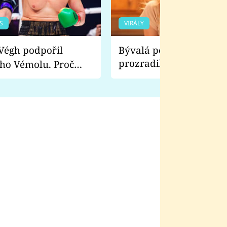
S
VIRÁLY
Bývalá pornoherečka
prozradila, co ji šokova
ho Vémolu. Proč
natáčení Euforie. Vážně
ji zápasit s ním než
bylo drsnější než hanba
 Kinclem?
filmy?