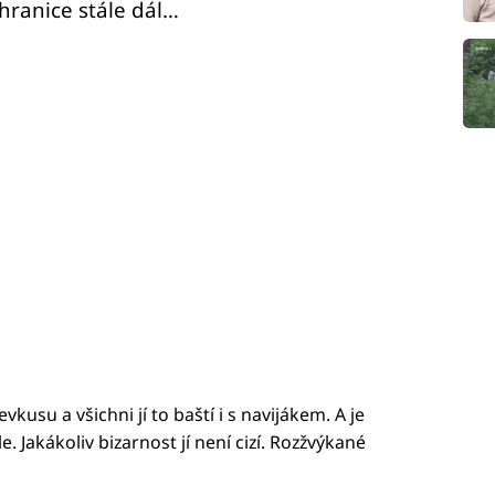
 hranice stále dál…
usu a všichni jí to baští i s navijákem. A je
. Jakákoliv bizarnost jí není cizí. Rozžvýkané