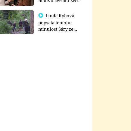
motivu seriálu Sedm
schodů k moci
Linda Rybová
popsala temnou
minulost Sáry ze
seriálu Zákony vlka