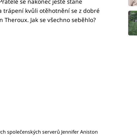
řátelé se nakonec ještě stane
trápení kvůli otěhotnění se z dobré
tin Theroux. Jak se všechno seběhlo?
ch společenských serverů Jennifer Aniston