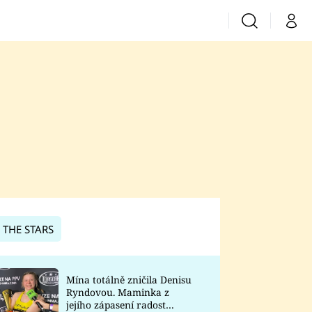
Vyhledávání
Můj 
Prima+
CNN Prima News
Prima Fresh
Prima Living
Prima Zoom
 THE STARS
Prima Lajk
Mína totálně zničila Denisu
Ryndovou. Maminka z
Sledujte nás
jejího zápasení radost