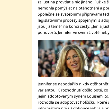
za Justina provdat a nic jiného jí už ke
nemohla pomýšlet na otěhotnění a poro
Společně se svatebními přípravami ted
legislativními procesy spojenými s ado
jsou již téměř na konci cesty: „Jen a Ju
pohovorů. Jennifer ve svém životě nebyl
Jennifer se nepodařilo nikdy otěhotnět 
variantou. K rozhodnutí došlo poté, co 
jejím adoptovaným synem Louisem (5). U
rozhodla se adoptovat holčičku, které 
informátora prý už dokonce vybrala pro 