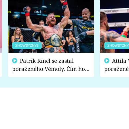
SHOWBYZNYS
SHOWBYZNY
Patrik Kincl se zastal
Attila Végh podpořil
poraženého Vémoly. Čím ho
poražené
fanoušci naštvali?
chce radě
s vítězem