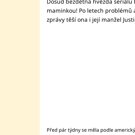
Dosud bezdětná hvězda seriálu P
maminkou! Po letech problémů a 
zprávy těší ona i její manžel Jus
Před pár týdny se měla podle americký