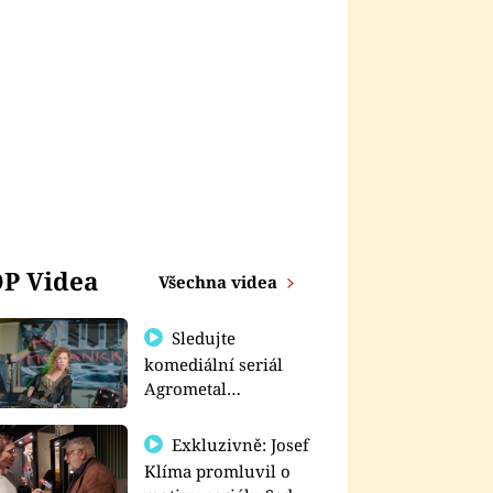
P Videa
Všechna videa
Sledujte
komediální seriál
Agrometal
exkluzivně na
prima+
Exkluzivně: Josef
Klíma promluvil o