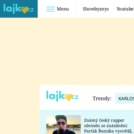
Menu
Showbyznys
Youtube
Youtuberky
Youtubeři
SHOPAHOLICADEL
FATTYPILLOW
ANNA ŠULC
FREESCOOT
SUGAR DENNY
ADAM KAJUMI
LADUŠKA
TADEÁŠ KUBĚNKA
DOMINIKA
DATEL
Trendy:
KARLO
MYSLIVCOVÁ
Známý český rapper
obviněn ze znásilnění:
Parťák Řezníka vysvětlil, 