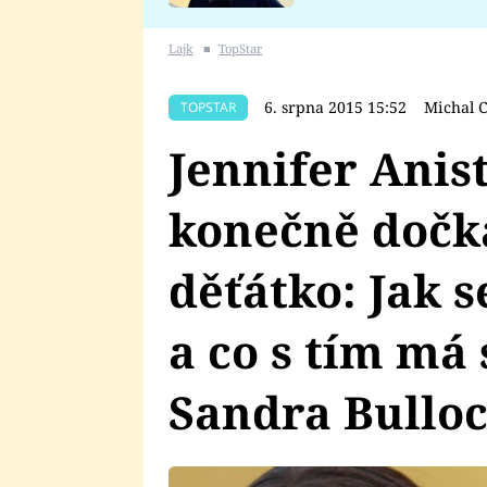
se v Plzni stalo
Lajk
■
TopStar
6. srpna 2015 15:52
Michal 
TOPSTAR
Jennifer Anist
konečně dočk
děťátko: Jak 
a co s tím má
Sandra Bullo