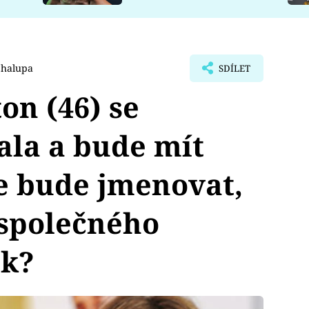
Chalupa
SDÍLET
on (46) se
ala a bude mít
se bude jmenovat,
 společného
ck?