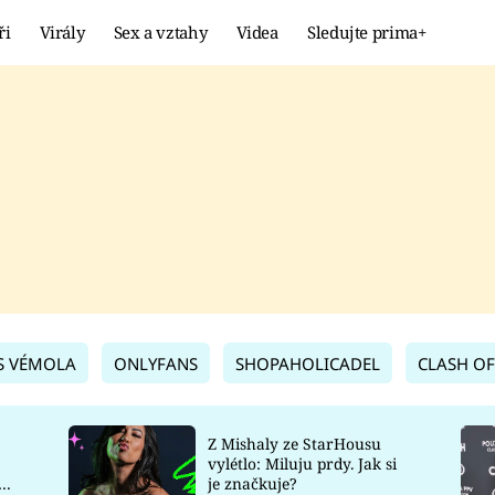
ři
Virály
Sex a vztahy
Videa
Sledujte prima+
Showbyznys
Extrém
VIRÁLY
KURIOZITY
VIDEA
KVÍZY
S VÉMOLA
ONLYFANS
SHOPAHOLICADEL
CLASH OF
Z Mishaly ze StarHousu
vylétlo: Miluju prdy. Jak si
co
je značkuje?