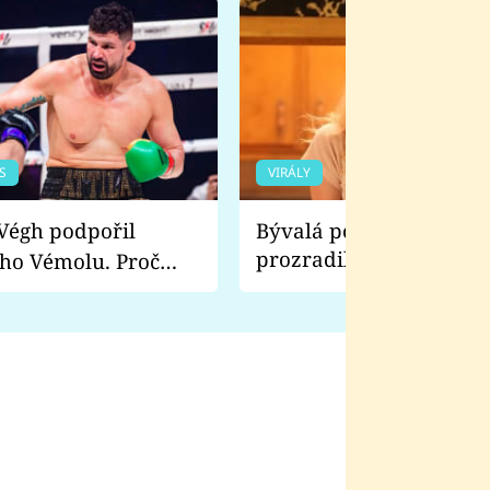
S
VIRÁLY
Bývalá pornoherečka
prozradila, co ji šokova
ho Vémolu. Proč
natáčení Euforie. Vážně
ji zápasit s ním než
bylo drsnější než hanba
 Kinclem?
filmy?