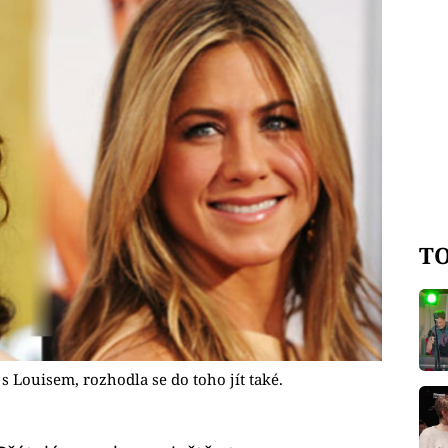
TO
s Louisem, rozhodla se do toho jít také.