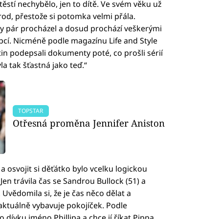
 štěstí nechybělo, jen to dítě. Ve svém věku už
d, přestože si potomka velmi přála.
y pár procházel a dosud prochází veškerými
pcí. Nicméně podle magazínu Life and Style
stin podepsali dokumenty poté, co prošli sérií
a tak šťastná jako teď.“
TOPSTAR
Otřesná proměna Jennifer Aniston
a osvojit si děťátko bylo vcelku logickou
Jen trávila čas se Sandrou Bullock (51) a
vědomila si, že je čas něco dělat a
aktuálně vybavuje pokojíček. Podle
dívku jméno Phillipa a chce jí říkat Pippa.