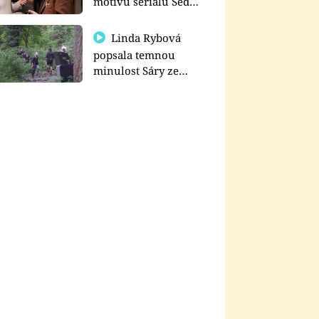
motivu seriálu Sedm
schodů k moci
Linda Rybová
popsala temnou
minulost Sáry ze
seriálu Zákony vlka