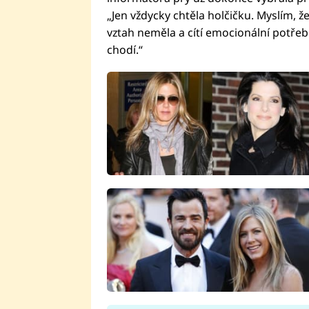
„Jen vždycky chtěla holčičku. Myslím, 
vztah neměla a cítí emocionální potře
chodí.“