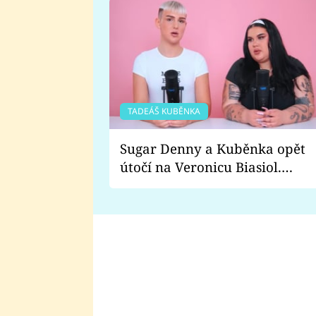
TADEÁŠ KUBĚNKA
Sugar Denny a Kuběnka opět
útočí na Veronicu Biasiol.
Proč je podle nich falešná a
lže o své nevěře?