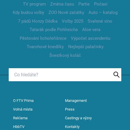
TV program
Změna času
Partie
Počasí
Kdy budou volby
ZOO Nové začátky
Auto – katalog
7 pádů Honzy Dědka
Volby 2025
Svařené víno
Tatarák podle Pohlreicha
Aloe vera
Pěstování lichořeřišnice
Výpočet ascendentu
Tvarohové knedlíky
Nejlepší palačinky
Švestkový koláč
O FTV Prima
Management
Volná místa
Press
Reklama
Castingy a výzvy
HbbTV
Kontakty