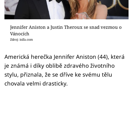
Sex a vztahy
Videa
Jennifer Aniston a Justin Theroux se snad vezmou o
Sledujte prima+
Vánocích
Zdroj: isifa.com
Přihlášení
Americká herečka Jennifer Aniston (44), která
je známá i díky oblibě zdravého životního
Sledujte nás
stylu, přiznala, že se dříve ke svému tělu
chovala velmi drasticky.