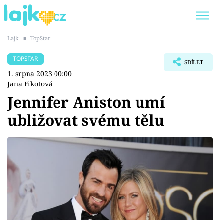
Lajk
■
TopStar
Trendy:
KARLOS VÉMOLA
ONLYFANS
TOPSTAR
SDÍLET
SHOPAHOLICADEL
CLASH OF THE STARS
1. srpna 2023 00:00
Jana Fikotová
Jennifer Aniston umí
ubližovat svému tělu
Témata
Showbyznys
Youtubeři
Virály