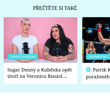
PŘEČTĚTE SI TAKÉ
TADEÁŠ KUBĚNKA
SHOWBYZNYS
Sugar Denny a Kuběnka opět
Patrik Kincl se zastal
útočí na Veronicu Biasiol.
poraženéh
Proč je podle nich falešná a
fanoušci n
lže o své nevěře?