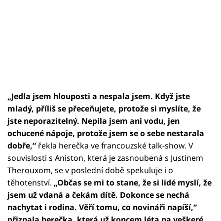
„Jedla jsem hlouposti a nespala jsem. Když jste
mladý, příliš se přeceňujete, protože si myslíte, že
jste neporazitelný. Nepila jsem ani vodu, jen
ochucené nápoje, protože jsem se o sebe nestarala
dobře,“
řekla herečka ve francouzské talk-show. V
souvislosti s Aniston, která je zasnoubená s Justinem
Therouxom, se v poslední době spekuluje i o
těhotenství.
„Občas se mi to stane, že si lidé myslí, že
jsem už vdaná a čekám dítě. Dokonce se nechá
nachytat i rodina. Věří tomu, co novináři napíší,“
přiznala herečka, která už koncem léta na veškeré