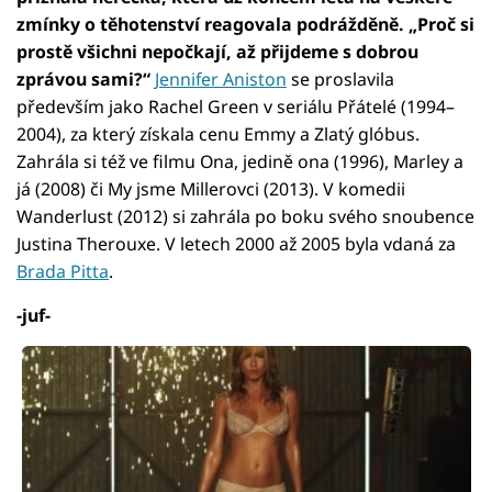
zmínky o těhotenství reagovala podrážděně. „Proč si
prostě všichni nepočkají, až přijdeme s dobrou
zprávou sami?“
Jennifer Aniston
se proslavila
především jako Rachel Green v seriálu Přátelé (1994–
2004), za který získala cenu Emmy a Zlatý glóbus.
Zahrála si též ve filmu Ona, jedině ona (1996), Marley a
já (2008) či My jsme Millerovci (2013). V komedii
Wanderlust (2012) si zahrála po boku svého snoubence
Justina Therouxe. V letech 2000 až 2005 byla vdaná za
Brada Pitta
.
-juf-