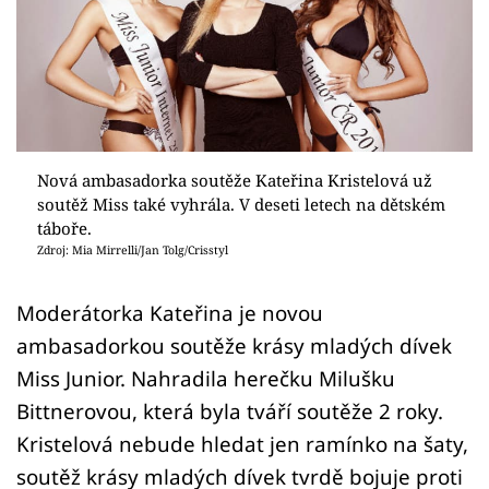
Sex a vztahy
Videa
Sledujte prima+
Přihlášení
Nová ambasadorka soutěže Kateřina Kristelová už
soutěž Miss také vyhrála. V deseti letech na dětském
táboře.
Zdroj: Mia Mirrelli/Jan Tolg/Crisstyl
Sledujte nás
Moderátorka Kateřina je novou
ambasadorkou soutěže krásy mladých dívek
Miss Junior. Nahradila herečku Milušku
Bittnerovou, která byla tváří soutěže 2 roky.
Kristelová nebude hledat jen ramínko na šaty,
soutěž krásy mladých dívek tvrdě bojuje proti