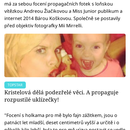
má za sebou focení propagačních fotek s loňskou
vítězkou Andreou Žiačikovou a Miss Junior publikum a
internet 2014 Bárou Koškovou. Společně se postavily
před objektiv fotografky Mii Mirrelli.
TOPSTAR
Kristelová dělá podezřelé věci. A propaguje
rozpustilé uklízečky!
"Focení s holkama pro mě bylo fajn zážitkem, jsou o
patnáct let mladší, deset centimetrů vyšší a určitě i o
několik kilo lehčí, byla to pro mě výzva postavit se vedle