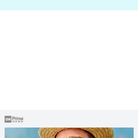
lže o své nevěře?