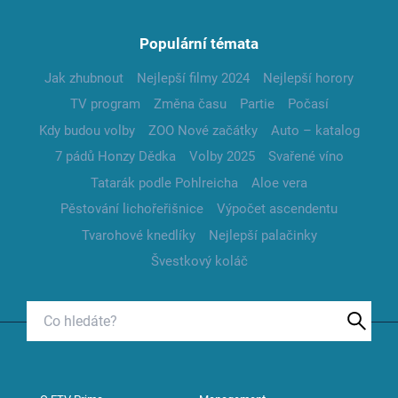
Populární témata
Jak zhubnout
Nejlepší filmy 2024
Nejlepší horory
TV program
Změna času
Partie
Počasí
Kdy budou volby
ZOO Nové začátky
Auto – katalog
7 pádů Honzy Dědka
Volby 2025
Svařené víno
Tatarák podle Pohlreicha
Aloe vera
Pěstování lichořeřišnice
Výpočet ascendentu
Tvarohové knedlíky
Nejlepší palačinky
Švestkový koláč