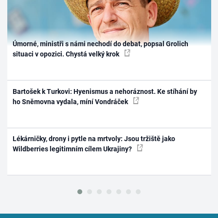
Úmorné, ministři s námi nechodí do debat, popsal Grolich
situaci v opozici. Chystá velký krok
Bartošek k Turkovi: Hyenismus a nehoráznost. Ke stíhání by
ho Sněmovna vydala, míní Vondráček
Lékárničky, drony i pytle na mrtvoly: Jsou tržiště jako
Wildberries legitimním cílem Ukrajiny?