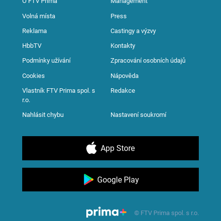
O FTV Prima
Management
Volná místa
Press
Reklama
Castingy a výzvy
HbbTV
Kontakty
Podmínky užívání
Zpracování osobních údajů
Cookies
Nápověda
Vlastník FTV Prima spol. s
Redakce
r.o.
Nahlásit chybu
Nastavení soukromí
App Store
Google Play
© FTV Prima spol. s r.o.