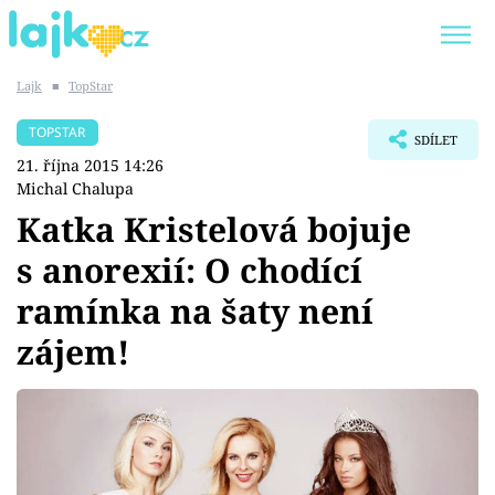
Lajk
■
TopStar
Trendy:
KARLOS VÉMOLA
ONLYFANS
TOPSTAR
SDÍLET
SHOPAHOLICADEL
CLASH OF THE STARS
21. října 2015 14:26
Michal Chalupa
Katka Kristelová bojuje
s anorexií: O chodící
Témata
ramínka na šaty není
Showbyznys
zájem!
Youtubeři
Virály