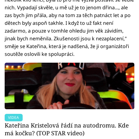
nich. Vypadají skvěle, u mě už je to jenom dřina..., ale
zas bych jim přála, aby na tom za těch patnáct let a po
dětech byly aspoň takhle. I když to už fakt není
zadarmo, a pouze v tomhle ohledu jim věk závidím,
jinak bych neměnila. Zkušenosti jsou k nezaplacení,"
směje se Kateřina, která je nadšená, že ji organizátoři
soutěže oslovili ke spolupráci.
VIDEA
Kateřina Kristelová řádí na autodromu. Kde
má kočku? (TOP STAR video)