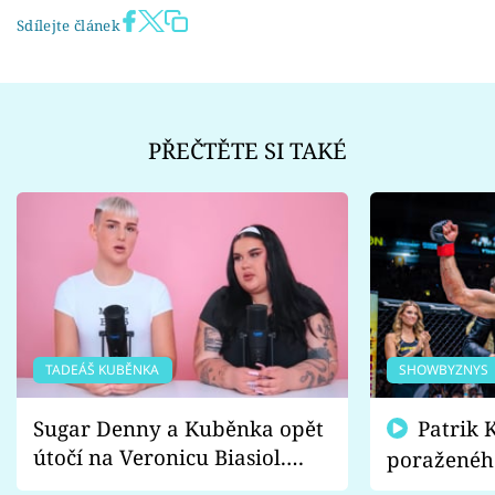
Sdílejte článek
PŘEČTĚTE SI TAKÉ
TADEÁŠ KUBĚNKA
SHOWBYZNYS
Sugar Denny a Kuběnka opět
Patrik Kincl se zastal
útočí na Veronicu Biasiol.
poraženéh
Proč je podle nich falešná a
fanoušci n