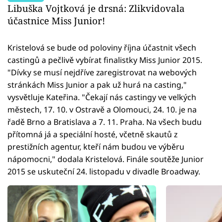
Libuška Vojtková je drsná: Zlikvidovala
účastnice Miss Junior!
Kristelová se bude od poloviny října účastnit všech
castingů a pečlivě vybírat finalistky Miss Junior 2015.
"Dívky se musí nejdříve zaregistrovat na webových
stránkách Miss Junior a pak už hurá na casting,"
vysvětluje Kateřina. "Čekají nás castingy ve velkých
městech, 17. 10. v Ostravě a Olomouci, 24. 10. je na
řadě Brno a Bratislava a 7. 11. Praha. Na všech budu
přítomná já a speciální hosté, včetně skautů z
prestižních agentur, kteří nám budou ve výběru
nápomocni," dodala Kristelová. Finále soutěže Junior
2015 se uskuteční 24. listopadu v divadle Broadway.