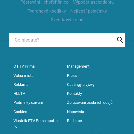
Pěstování lichořeřišnice
Výpočet ascendentu
Tvarohové knedlíky
Nejlepší palačinky
Švestkový koláč
O FTV Prima
Management
Volná místa
Press
Reklama
Castingy a výzvy
HbbTV
Kontakty
Podmínky užívání
Zpracování osobních údajů
Cookies
Nápověda
Vlastník FTV Prima spol. s
Redakce
r.o.