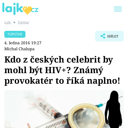
Lajk
■
TopStar
Trendy:
KARLOS VÉMOLA
ONLYFANS
TOPSTAR
SDÍLET
SHOPAHOLICADEL
CLASH OF THE STARS
4. ledna 2016 19:27
Michal Chalupa
Kdo z českých celebrit by
mohl být HIV+? Známý
Témata
provokatér to říká naplno!
Showbyznys
Youtubeři
Virály