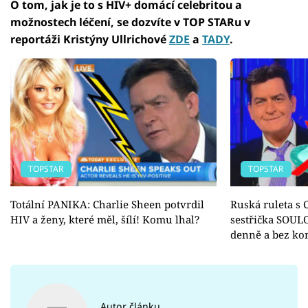
O tom, jak je to s HIV+ domácí celebritou a
možnostech léčení, se dozvíte v TOP STARu v
reportáži Kristýny Ullrichové
ZDE
a
TADY
.
TOPSTAR
TOPSTAR
Totální PANIKA: Charlie Sheen potvrdil
Ruská ruleta s
HIV a ženy, které měl, šílí! Komu lhal?
sestřička SOUL
denně a bez ko
Autor článku