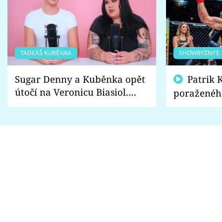
TADEÁŠ KUBĚNKA
SHOWBYZNYS
Sugar Denny a Kuběnka opět
Patrik Kincl se zastal
útočí na Veronicu Biasiol.
poraženéh
Proč je podle nich falešná a
fanoušci n
lže o své nevěře?