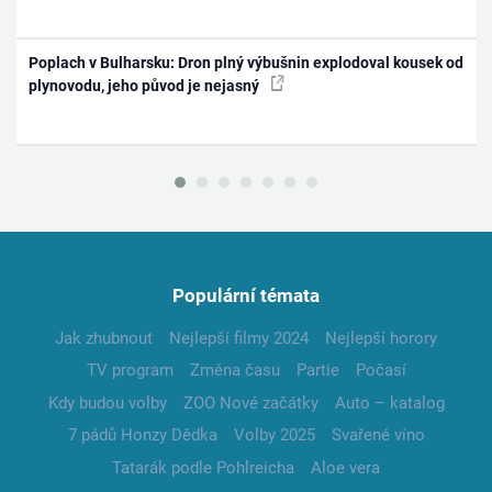
Poplach v Bulharsku: Dron plný výbušnin explodoval kousek od
plynovodu, jeho původ je nejasný
Populární témata
Jak zhubnout
Nejlepší filmy 2024
Nejlepší horory
TV program
Změna času
Partie
Počasí
Kdy budou volby
ZOO Nové začátky
Auto – katalog
7 pádů Honzy Dědka
Volby 2025
Svařené víno
Tatarák podle Pohlreicha
Aloe vera