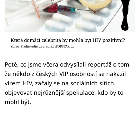
Sex a vztahy
Videa
Sledujte prima+
Která domácí celebrita by mohla byt HIV pozitivní?
Zdroj: Profimedie.cz a koláž iTOPSTAR.cz
Přihlášení
Poté, co jsme včera odvysílali reportáž o tom,
že někdo z českých VIP osobností se nakazil
Sledujte nás
virem HIV, začaly se na sociálních sítích
objevovat nejrůznější spekulace, kdo by to
mohl být.