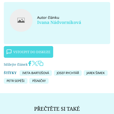
Autor článku
Ivana Nádvorníková
VSTOUPIT DO DISKUZE
Sdílejte článek
ŠTÍTKY
IVETA BARTOŠOVÁ
JOSEF RYCHTÁŘ
JAREK ŠIMEK
PETR SEPÉŠI
PÍSNIČKY
PŘEČTĚTE SI TAKÉ