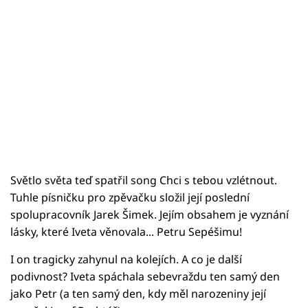
Světlo světa teď spatřil song Chci s tebou vzlétnout.
Tuhle písničku pro zpěvačku složil její poslední
spolupracovník Jarek Šimek. Jejím obsahem je vyznání
lásky, které Iveta věnovala... Petru Sepéšimu!
I on tragicky zahynul na kolejích. A co je další
podivnost? Iveta spáchala sebevraždu ten samý den
jako Petr (a ten samý den, kdy měl narozeniny její