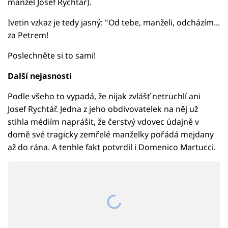
manžel Josef Rychtář).
Ivetin vzkaz je tedy jasný: "Od tebe, manželi, odcházím...
za Petrem!
Poslechněte si to sami!
Další nejasnosti
Podle všeho to vypadá, že nijak zvlášť netruchlí ani
Josef Rychtář. Jedna z jeho obdivovatelek na něj už
stihla médiím naprášit, že čerstvý vdovec údajně v
domě své tragicky zemřelé manželky pořádá mejdany
až do rána. A tenhle fakt potvrdil i Domenico Martucci.