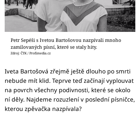
Sex a vztahy
Videa
Sledujte prima+
Petr Sepéši s Ivetou Bartošovou nazpívali mnoho
zamilovaných písní, které se staly hity.
Přihlášení
Zdroj: ČTK / Profimedia.cz
Iveta Bartošová zřejmě ještě dlouho po smrti
Sledujte nás
nebude mít klid. Teprve teď začínají vyplouvat
na povrch všechny podivnosti, které se okolo
ní děly. Najdeme rozuzlení v poslední písničce,
kterou zpěvačka nazpívala?