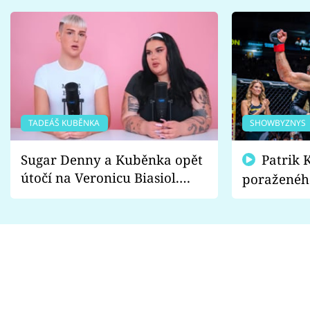
TADEÁŠ KUBĚNKA
SHOWBYZNYS
Sugar Denny a Kuběnka opět
Patrik Kincl se zastal
útočí na Veronicu Biasiol.
poraženéh
Proč je podle nich falešná a
fanoušci n
lže o své nevěře?