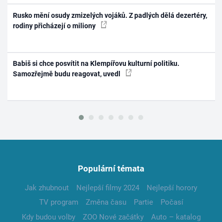
Rusko mění osudy zmizelých vojáků. Z padlých dělá dezertéry,
rodiny přicházejí o miliony
Babiš si chce posvítit na Klempířovu kulturní politiku.
Samozřejmě budu reagovat, uvedl
Populární témata
Jak zhubnout
Nejlepší filmy 2024
Nejlepší horory
TV program
Změna času
Partie
Počasí
Kdy budou volby
ZOO Nové začátky
Auto – katalog