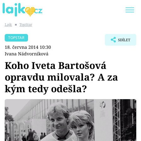
Lajk
■
TopStar
Trendy:
KARLOS VÉMOLA
ONLYFANS
TOPSTAR
SDÍLET
SHOPAHOLICADEL
CLASH OF THE STARS
18. června 2014 10:30
Ivana Nádvorníková
Koho Iveta Bartošová
opravdu milovala? A za
Témata
kým tedy odešla?
Showbyznys
Youtubeři
Virály