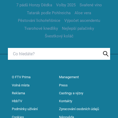
7 pádů Honzy Dědka
Volby 2025
Svařené víno
Tatarák podle Pohlreicha
Aloe vera
Pěstování lichořeřišnice
Výpočet ascendentu
Tvarohové knedlíky
Nejlepší palačinky
Švestkový koláč
O FTV Prima
Management
Volná místa
Press
Reklama
Castingy a výzvy
HbbTV
Kontakty
Podmínky užívání
Zpracování osobních údajů
Cookies
Nápověda