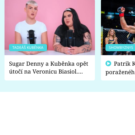
TADEÁŠ KUBĚNKA
SHOWBYZNYS
Sugar Denny a Kuběnka opět
Patrik Kincl se zastal
útočí na Veronicu Biasiol.
poraženéh
Proč je podle nich falešná a
fanoušci n
lže o své nevěře?