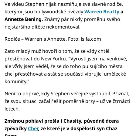
Ve videu Stephen nijak nezmiňuje své slavné rodiče,
kterými jsou hollywoodské hvězdy
Warren Beatty
a
Annette Bening.
Známý pár nikdy proměnu svého
nejstaršího dítěte nekomentoval.
Rodiče – Warren a Annette. Foto: isifa.com
Zato mladý muž hovoří o tom, že se vždy chtěl
přestěhovat do New Yorku. "Vyrostl jsem na venkově,
ale vždy jsem věděl, že se do toho pulsujícího města
chci přestěhovat a stát se součástí vibrující umělecké
komunity."
Není to poprvé, kdy Stephen veřejně vystoupil. Přiznal,
že svou situaci začal řešit poměrně brzy – už ve čtrnácti
letech.
Změnou pohlaví prošla i Chasity, původně dcera
zpěvačky
Cher
, ze které je v dospělosti syn Chaz
Bono.