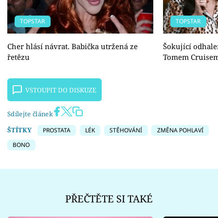
TOPSTAR
TOPSTAR
Cher hlásí návrat. Babička utržená ze
Šokující odhale
řetězu
Tomem Cruise
VSTOUPIT DO DISKUZE
Sdílejte článek
ŠTÍTKY
PROSTATA
LÉK
STĚHOVÁNÍ
ZMĚNA POHLAVÍ
BONO
PŘEČTĚTE SI TAKÉ