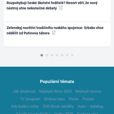
Rozpohybují české školství ředitelé? Resort věří, že nový
nástroj utne nekonečné debaty
Zelenskyj navštíví tradičního ruského spojence: Srbsko chce
oddělit od Putinova tábora
Populární témata
Jak zhubnout
Nejlepší filmy 2024
Nejlepší horory
TV program
Změna času
Partie
Počasí
Kdy budou volby
ZOO Nové začátky
Auto – katalog
7 pádů Honzy Dědka
Volby 2025
Svařené víno