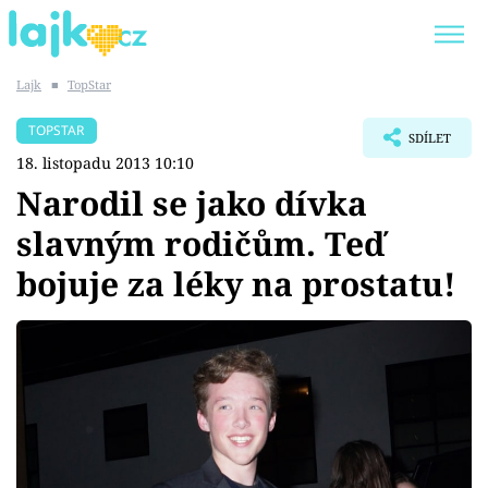
Lajk
■
TopStar
Trendy:
KARLOS VÉMOLA
ONLYFANS
TOPSTAR
SDÍLET
SHOPAHOLICADEL
CLASH OF THE STARS
18. listopadu 2013 10:10
Narodil se jako dívka
slavným rodičům. Teď
bojuje za léky na prostatu!
Témata
Showbyznys
Youtubeři
Virály