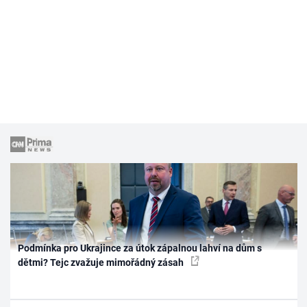
Podmínka pro Ukrajince za útok zápalnou lahví na dům s
dětmi? Tejc zvažuje mimořádný zásah