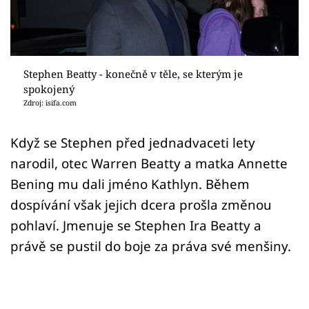
Sex a vztahy
Videa
Sledujte prima+
Stephen Beatty - konečně v těle, se kterým je
spokojený
Zdroj: isifa.com
Přihlášení
Když se Stephen před jednadvaceti lety
narodil, otec Warren Beatty a matka Annette
Sledujte nás
Bening mu dali jméno Kathlyn. Během
dospívání však jejich dcera prošla změnou
pohlaví. Jmenuje se Stephen Ira Beatty a
právě se pustil do boje za práva své menšiny.