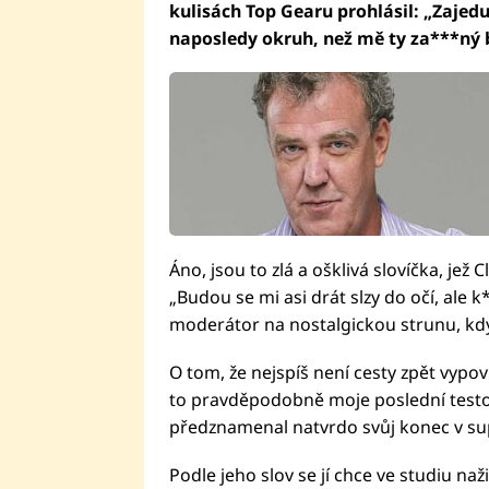
kulisách Top Gearu prohlásil: „Zajedu
naposledy okruh, než mě ty za***ný 
Áno, jsou to zlá a ošklivá slovíčka, jež
„Budou se mi asi drát slzy do očí, ale 
moderátor na nostalgickou strunu, když
O tom, že nejspíš není cesty zpět vypoví
to pravděpodobně moje poslední testov
předznamenal natvrdo svůj konec v s
Podle jeho slov se jí chce ve studiu naž