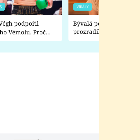
S
VIRÁLY
Bývalá pornoherečka
prozradila, co ji šokova
ho Vémolu. Proč
natáčení Euforie. Vážně
ji zápasit s ním než
bylo drsnější než hanba
 Kinclem?
filmy?