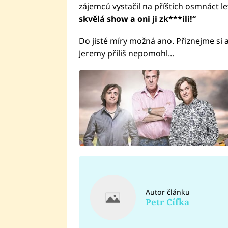
zájemců vystačil na příštích osmnáct le
skvělá show a oni ji zk***ili!“
Do jisté míry možná ano. Přiznejme si a
Jeremy příliš nepomohl...
Autor článku
Petr Cífka