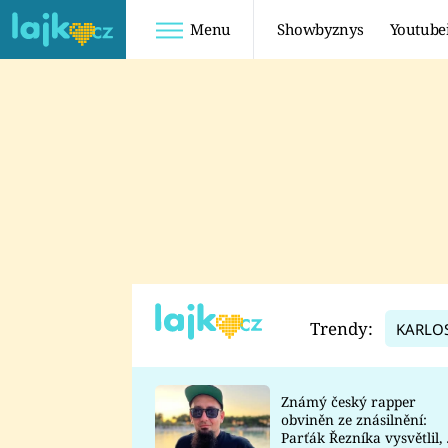
Menu
Showbyznys
Youtube
Youtuberky
Youtubeři
SHOPAHOLICADEL
FATTYPILLOW
ANNA ŠULC
FREESCOOT
SUGAR DENNY
ADAM KAJUMI
LADUŠKA
TADEÁŠ KUBĚNKA
DOMINIKA
DATEL
Trendy:
KARLO
MYSLIVCOVÁ
Známý český rapper
obviněn ze znásilnění:
Parťák Řezníka vysvětlil, 