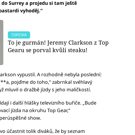
 do Surrey a projedu si tam ještě
bastardi vyhoděj.“
TOPSTAR
To je gurmán! Jeremy Clarkson z Top
Gearu se porval kvůli steaku!
 Clarkson vypustil. A rozhodně nebyla poslední:
k***a, pojďme do toho,“ zabrnkal svéhlavý
 mluvil o dražbě jízdy s jeho maličkostí.
dají i další hlášky televizního buřiče. „Bude
ací jízda na okruhu Top Gear,“
uperúspěšné show.
ivo účastnit tolik diváků, že by seznam