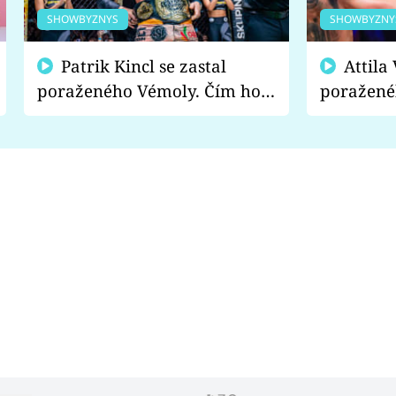
SHOWBYZNYS
SHOWBYZNY
Patrik Kincl se zastal
Attila Végh podpořil
poraženého Vémoly. Čím ho
poražené
fanoušci naštvali?
chce radě
s vítězem