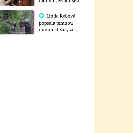
motivu seriálu Sedm
schodů k moci
Linda Rybová
popsala temnou
minulost Sáry ze
seriálu Zákony vlka