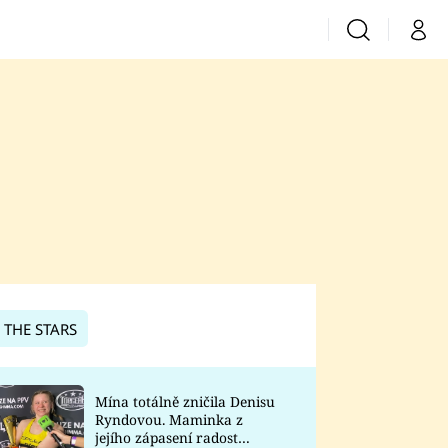
Vyhledávání
Můj 
Prima+
CNN Prima News
Prima Fresh
Prima Living
Prima Zoom
 THE STARS
Prima Lajk
Mína totálně zničila Denisu
Ryndovou. Maminka z
Sledujte nás
jejího zápasení radost