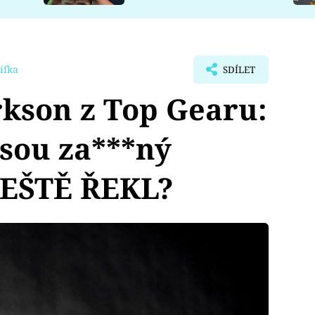
ífka
SDÍLET
kson z Top Gearu:
jsou za***ný
JEŠTĚ ŘEKL?