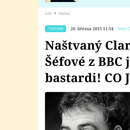
se v Plzni stalo
Lajk
■
TopStar
20. března 2015 11:54
Petr C
TOPSTAR
Naštvaný Clar
Šéfové z BBC 
bastardi! CO 