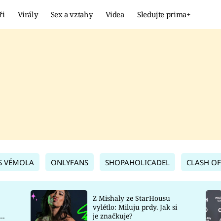
ři
Virály
Sex a vztahy
Videa
Sledujte prima+
Showbyznys
Extrém
VIRÁLY
KURIOZITY
VIDEA
KVÍZY
S VÉMOLA
ONLYFANS
SHOPAHOLICADEL
CLASH OF
Z Mishaly ze StarHousu
vylétlo: Miluju prdy. Jak si
co
je značkuje?