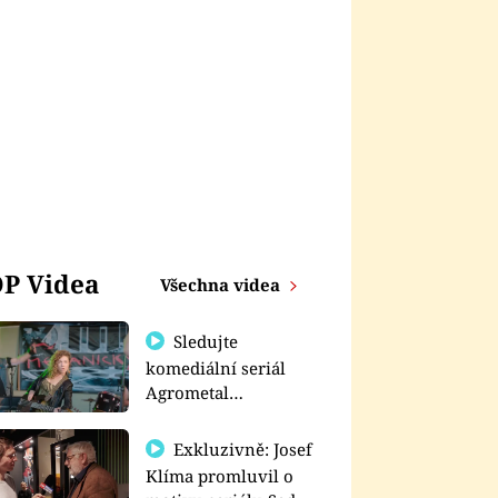
P Videa
Všechna videa
Sledujte
komediální seriál
Agrometal
exkluzivně na
prima+
Exkluzivně: Josef
Klíma promluvil o