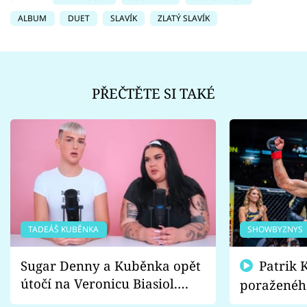
ALBUM
DUET
SLAVÍK
ZLATÝ SLAVÍK
PŘEČTĚTE SI TAKÉ
TADEÁŠ KUBĚNKA
SHOWBYZNYS
Sugar Denny a Kuběnka opět
Patrik Kincl se zastal
útočí na Veronicu Biasiol.
poraženéh
Proč je podle nich falešná a
fanoušci n