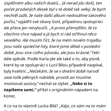
úspěšném albu našich duetů… Já nerad jdu dolů, ten
počet prodaných desek byl v té době tak velký, že bych
nechtěl zažít, že naše další album nedosáhne takového
počtu,“
vyjádřil své obavy Gott, případnou spolupráci
ale přece jen nevyloučil.
„A proto přemýšlím, že to
všechno chce nápad a já bych si rád střihnul něco
veselého. Ale musím říct, že na mém novém trojalbu
jsou naše společné hity, které jsme dělali v poslední
době. Jsou sice cizího původu, ale jsou krásné,“
řekl
dále zpěvák. Podle Karla jde ale také o to, aby písně,
které by ve spolupráci s Lucií Bílou případně nazpíval,
byly kvalitní.
„Nečekám, že se v dnešní době narodí
zase tolik pěkných nabídek, prostě asi musíme
motivovat autory,“
nechal se slyšet.
„Nebo si to
napíšeme sami,“
přišel s originálním nápadem na
konec.
A co na to vlastně Lucka Bílá?
„Kájo, co vám na to mám