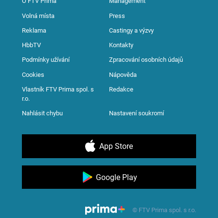
O FTV Prima
Management
Volná místa
Press
Reklama
Castingy a výzvy
HbbTV
Kontakty
Podmínky užívání
Zpracování osobních údajů
Cookies
Nápověda
Vlastník FTV Prima spol. s
Redakce
r.o.
Nahlásit chybu
Nastavení soukromí
App Store
Google Play
© FTV Prima spol. s r.o.