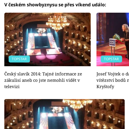
V českém showbyznysu se přes víkend událo:
TOPSTAR
TOPSTAR
Český slavík 2014: Tajné informace ze
Josef Vojtek o d
zákulisí aneb co jste nemohli vidět v
vítězství bodů 
televizi
Kryštofy