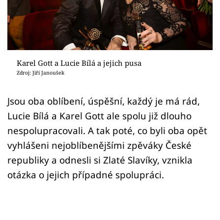
Sex a vztahy
Videa
Sledujte prima+
Karel Gott a Lucie Bílá a jejich pusa
Zdroj: Jiří Janoušek
Přihlášení
Jsou oba oblíbení, úspěšní, každý je má rád,
Lucie Bílá a Karel Gott ale spolu již dlouho
Sledujte nás
nespolupracovali. A tak poté, co byli oba opět
vyhlášeni nejoblíbenějšími zpěváky České
republiky a odnesli si Zlaté Slavíky, vznikla
otázka o jejich případné spolupráci.