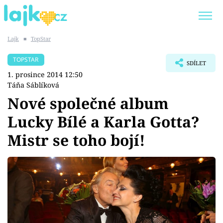
Lajk
■
TopStar
Trendy:
KARLOS VÉMOLA
ONLYFANS
TOPSTAR
SDÍLET
SHOPAHOLICADEL
CLASH OF THE STARS
1. prosince 2014 12:50
Táňa Sáblíková
Nové společné album
Lucky Bílé a Karla Gotta?
Témata
Mistr se toho bojí!
Showbyznys
Youtubeři
Virály