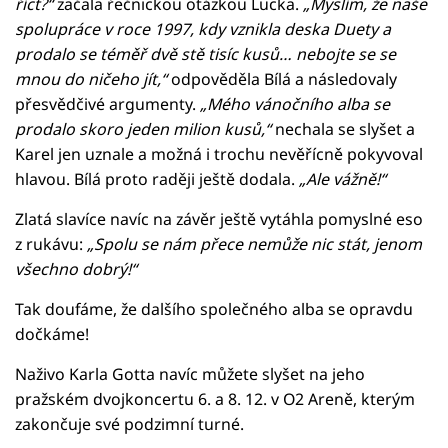
říct?“
začala řečnickou otázkou Lucka.
„Myslím, že naše
spolupráce v roce 1997, kdy vznikla deska Duety a
prodalo se téměř dvě stě tisíc kusů… nebojte se se
mnou do ničeho jít,“
odpověděla Bílá a následovaly
přesvědčivé argumenty.
„Mého vánočního alba se
prodalo skoro jeden milion kusů,“
nechala se slyšet a
Karel jen uznale a možná i trochu nevěřícně pokyvoval
hlavou. Bílá proto raději ještě dodala.
„Ale vážně!“
Zlatá slavíce navíc na závěr ještě vytáhla pomyslné eso
z rukávu:
„Spolu se nám přece nemůže nic stát, jenom
všechno dobrý!“
Tak doufáme, že dalšího společného alba se opravdu
dočkáme!
Naživo Karla Gotta navíc můžete slyšet na jeho
pražském dvojkoncertu 6. a 8. 12. v O2 Areně, kterým
zakončuje své podzimní turné.