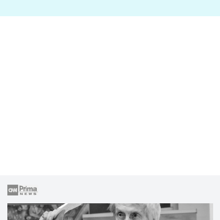
lže o své nevěře?