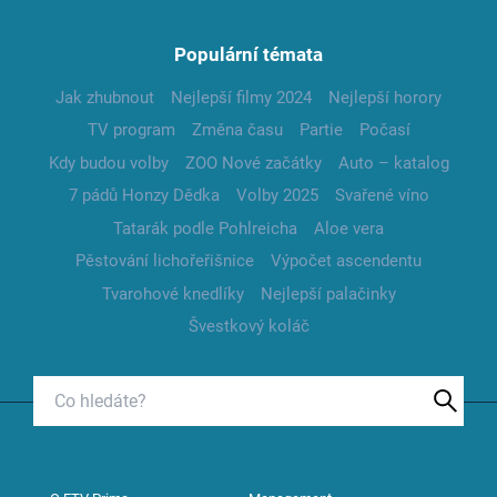
Populární témata
Jak zhubnout
Nejlepší filmy 2024
Nejlepší horory
TV program
Změna času
Partie
Počasí
Kdy budou volby
ZOO Nové začátky
Auto – katalog
7 pádů Honzy Dědka
Volby 2025
Svařené víno
Tatarák podle Pohlreicha
Aloe vera
Pěstování lichořeřišnice
Výpočet ascendentu
Tvarohové knedlíky
Nejlepší palačinky
Švestkový koláč