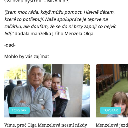
svalovou dystrofií – MDA Ride
.
"Jsem moc ráda, když můžu pomoct. Hlavně dětem,
které to potřebují. Naše spolupráce je teprve na
začátku, ale doufám, že se do ní brzy zapojí co nejvíc
lidí,"
dodala manželka Jiřího Menzela Olga.
-dad-
Mohlo by vás zajímat
TOPSTAR
TOPSTAR
Víme, proč Olga Menzelová nesmí nikdy
Menzelová jezd