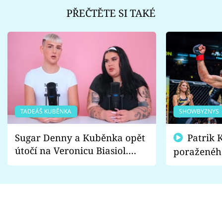
PŘEČTĚTE SI TAKÉ
TADEÁŠ KUBĚNKA
SHOWBYZNYS
Sugar Denny a Kuběnka opět
Patrik Kincl se zastal
útočí na Veronicu Biasiol.
poraženéh
Proč je podle nich falešná a
fanoušci n
lže o své nevěře?