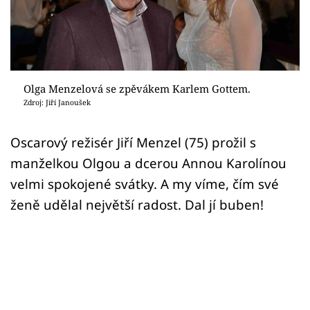
Sex a vztahy
Videa
Sledujte prima+
Olga Menzelová se zpěvákem Karlem Gottem.
Zdroj: Jiří Janoušek
Přihlášení
Oscarový režisér Jiří Menzel (75) prožil s
manželkou Olgou a dcerou Annou Karolínou
Sledujte nás
velmi spokojené svátky. A my víme, čím své
ženě udělal největší radost. Dal jí buben!