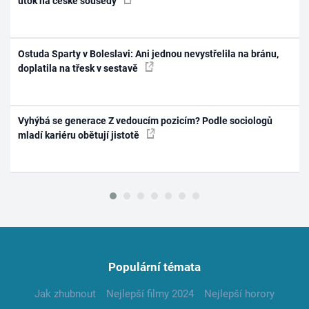
útok na české sousedy
Ostuda Sparty v Boleslavi: Ani jednou nevystřelila na bránu,
doplatila na třesk v sestavě
Vyhýbá se generace Z vedoucím pozicím? Podle sociologů
mladí kariéru obětují jistotě
Populární témata
Jak zhubnout
Nejlepší filmy 2024
Nejlepší horory