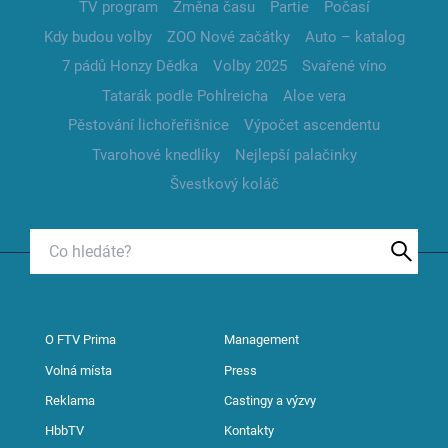
TV program
Změna času
Partie
Počasí
Kdy budou volby
ZOO Nové začátky
Auto – katalog
7 pádů Honzy Dědka
Volby 2025
Svařené víno
Tatarák podle Pohlreicha
Aloe vera
Pěstování lichořeřišnice
Výpočet ascendentu
Tvarohové knedlíky
Nejlepší palačinky
Švestkový koláč
O FTV Prima
Management
Volná místa
Press
Reklama
Castingy a výzvy
HbbTV
Kontakty