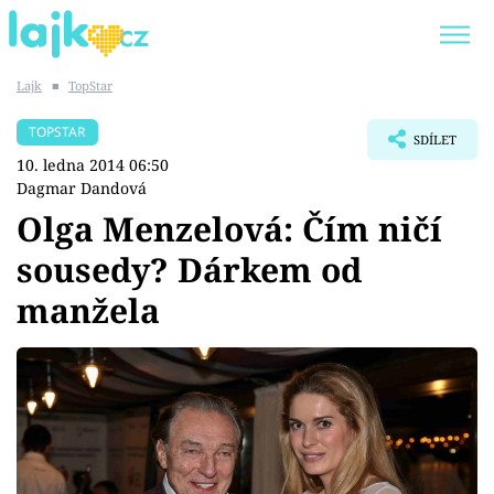
Lajk
■
TopStar
Trendy:
KARLOS VÉMOLA
ONLYFANS
TOPSTAR
SDÍLET
SHOPAHOLICADEL
CLASH OF THE STARS
10. ledna 2014 06:50
Dagmar Dandová
Olga Menzelová: Čím ničí
sousedy? Dárkem od
Témata
manžela
Showbyznys
Youtubeři
Virály