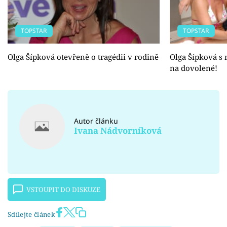
TOPSTAR
TOPSTAR
Olga Šípková otevřeně o tragédii v rodině
Olga Šípková s 
na dovolené!
Autor článku
Ivana Nádvorníková
VSTOUPIT DO DISKUZE
Sdílejte článek