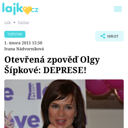
Lajk
■
TopStar
Trendy:
KARLOS VÉMOLA
ONLYFANS
TOPSTAR
SDÍLET
SHOPAHOLICADEL
CLASH OF THE STARS
1. února 2015 15:50
Ivana Nádvorníková
Otevřená zpověď Olgy
Šípkové: DEPRESE!
Témata
Showbyznys
Youtubeři
Virály