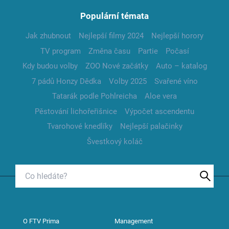
Populární témata
Jak zhubnout
Nejlepší filmy 2024
Nejlepší horory
TV program
Změna času
Partie
Počasí
Kdy budou volby
ZOO Nové začátky
Auto – katalog
7 pádů Honzy Dědka
Volby 2025
Svařené víno
Tatarák podle Pohlreicha
Aloe vera
Pěstování lichořeřišnice
Výpočet ascendentu
Tvarohové knedlíky
Nejlepší palačinky
Švestkový koláč
O FTV Prima
Management