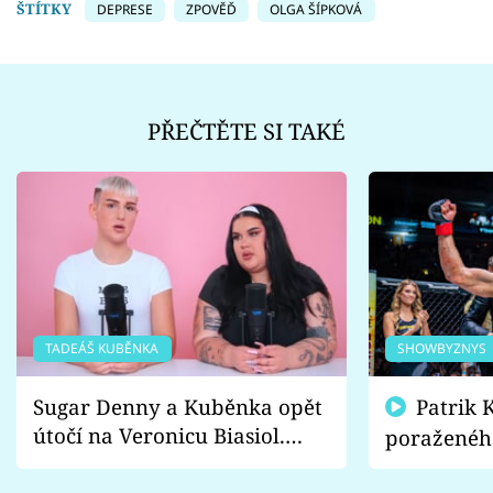
ŠTÍTKY
DEPRESE
ZPOVĚĎ
OLGA ŠÍPKOVÁ
PŘEČTĚTE SI TAKÉ
TADEÁŠ KUBĚNKA
SHOWBYZNYS
Sugar Denny a Kuběnka opět
Patrik Kincl se zastal
útočí na Veronicu Biasiol.
poraženéh
Proč je podle nich falešná a
fanoušci n
lže o své nevěře?