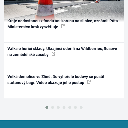
Kraje nedostanou z fondu ani korunu na silnice, oznámil Půta.
Ministerstvo krok vysvětluje
Válka o hořící sklady. Ukrajinci udeřili na Wildberries, Rusové
na zemědělské zásoby
Velká demolice ve Zlíně: Do vyhořelé budovy se pustil
stotunový bagr. Video ukazuje jeho postup