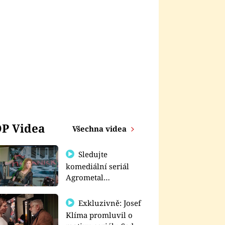
P Videa
Všechna videa
Sledujte
komediální seriál
Agrometal
exkluzivně na
prima+
Exkluzivně: Josef
Klíma promluvil o