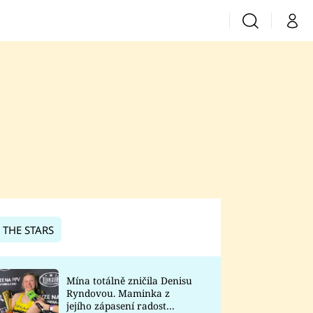
Vyhledávání
Můj 
Prima+
CNN Prima News
Prima Fresh
Prima Living
Prima Zoom
 THE STARS
Prima Lajk
Mína totálně zničila Denisu
Ryndovou. Maminka z
Sledujte nás
jejího zápasení radost