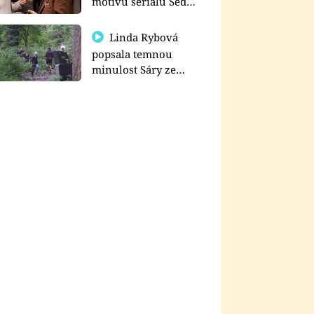
motivu seriálu Sedm
schodů k moci
Linda Rybová
popsala temnou
minulost Sáry ze
seriálu Zákony vlka