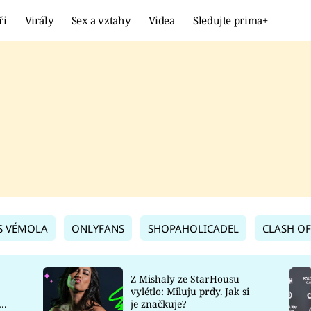
ři
Virály
Sex a vztahy
Videa
Sledujte prima+
Showbyznys
Extrém
VIRÁLY
KURIOZITY
VIDEA
KVÍZY
S VÉMOLA
ONLYFANS
SHOPAHOLICADEL
CLASH OF
Z Mishaly ze StarHousu
vylétlo: Miluju prdy. Jak si
co
je značkuje?