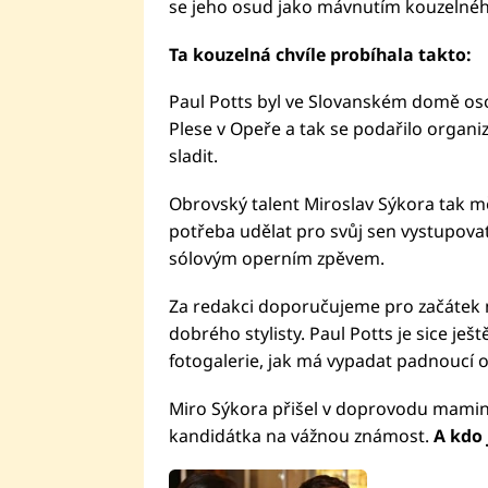
se jeho osud jako mávnutím kouzelnéh
Ta kouzelná chvíle probíhala takto:
Paul Potts byl ve Slovanském domě osob
Plese v Opeře a tak se podařilo organi
sladit.
Obrovský talent Miroslav Sýkora tak měl
potřeba udělat pro svůj sen vystupovat
sólovým operním zpěvem.
Za redakci doporučujeme pro začátek nej
dobrého stylisty. Paul Potts je sice ješt
fotogalerie, jak má vypadat padnoucí o
Miro Sýkora přišel v doprovodu mamink
kandidátka na vážnou známost.
A kdo 