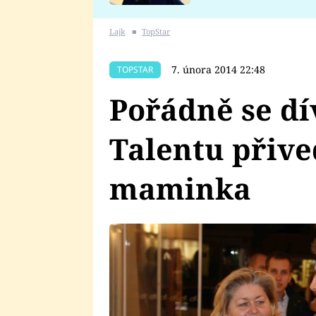
se v Plzni stalo
Lajk
■
TopStar
7. února 2014 22:48
TOPSTAR
Pořádně se dí
Talentu přive
maminka