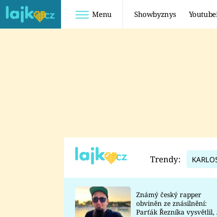
Menu
Showbyznys
Youtube
Youtuberky
Youtubeři
SHOPAHOLICADEL
FATTYPILLOW
ANNA ŠULC
FREESCOOT
SUGAR DENNY
ADAM KAJUMI
LADUŠKA
TADEÁŠ KUBĚNKA
DOMINIKA
DATEL
Trendy:
KARLO
MYSLIVCOVÁ
Známý český rapper
obviněn ze znásilnění:
Parťák Řezníka vysvětlil, 