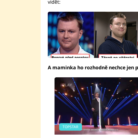
vidět:
A maminka ho rozhodně nechce jen p
TOPSTAR