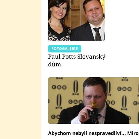
FOTOGALERIE
Paul Potts Slovanský
dům
Abychom nebyli nespravedliví... Miro