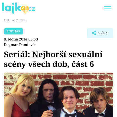
Lajk
■
TopStar
Trendy:
KARLOS VÉMOLA
ONLYFANS
TOPSTAR
SDÍLET
SHOPAHOLICADEL
CLASH OF THE STARS
8. ledna 2014 06:50
Dagmar Dandová
Seriál: Nejhorší sexuální
scény všech dob, část 6
Témata
Showbyznys
Youtubeři
Virály