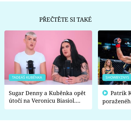
PŘEČTĚTE SI TAKÉ
TADEÁŠ KUBĚNKA
SHOWBYZNYS
Sugar Denny a Kuběnka opět
Patrik Kincl se zastal
útočí na Veronicu Biasiol.
poraženéh
Proč je podle nich falešná a
fanoušci n
lže o své nevěře?