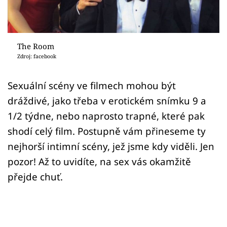
Sex a vztahy
Videa
The Room
Sledujte prima+
Zdroj: facebook
Přihlášení
Sexuální scény ve filmech mohou být
dráždivé, jako třeba v erotickém snímku 9 a
1/2 týdne, nebo naprosto trapné, které pak
Sledujte nás
shodí celý film. Postupně vám přineseme ty
nejhorší intimní scény, jež jsme kdy viděli. Jen
pozor! Až to uvidíte, na sex vás okamžitě
přejde chuť.