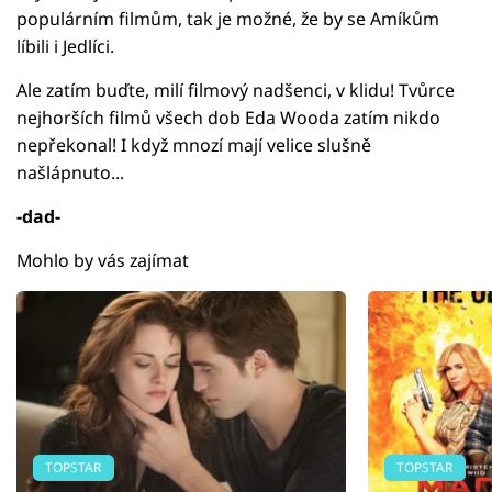
populárním filmům, tak je možné, že by se Amíkům
líbili i Jedlíci.
Ale zatím buďte, milí filmový nadšenci, v klidu! Tvůrce
nejhorších filmů všech dob Eda Wooda zatím nikdo
nepřekonal! I když mnozí mají velice slušně
našlápnuto...
-dad-
Mohlo by vás zajímat
TOPSTAR
TOPSTAR