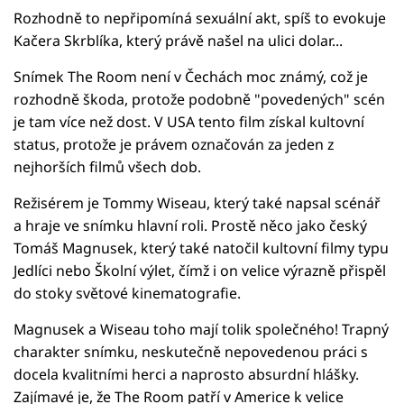
Rozhodně to nepřipomíná sexuální akt, spíš to evokuje
Kačera Skrblíka, který právě našel na ulici dolar...
Snímek The Room není v Čechách moc známý, což je
rozhodně škoda, protože podobně "povedených" scén
je tam více než dost. V USA tento film získal kultovní
status, protože je právem označován za jeden z
nejhorších filmů všech dob.
Režisérem je Tommy Wiseau, který také napsal scénář
a hraje ve snímku hlavní roli. Prostě něco jako český
Tomáš Magnusek, který také natočil kultovní filmy typu
Jedlíci nebo Školní výlet, čímž i on velice výrazně přispěl
do stoky světové kinematografie.
Magnusek a Wiseau toho mají tolik společného! Trapný
charakter snímku, neskutečně nepovedenou práci s
docela kvalitními herci a naprosto absurdní hlášky.
Zajímavé je, že The Room patří v Americe k velice