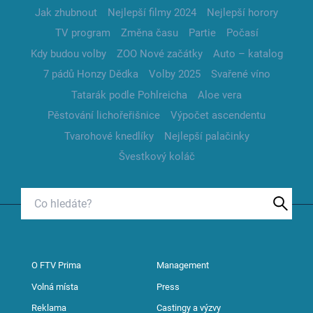
Jak zhubnout
Nejlepší filmy 2024
Nejlepší horory
TV program
Změna času
Partie
Počasí
Kdy budou volby
ZOO Nové začátky
Auto – katalog
7 pádů Honzy Dědka
Volby 2025
Svařené víno
Tatarák podle Pohlreicha
Aloe vera
Pěstování lichořeřišnice
Výpočet ascendentu
Tvarohové knedlíky
Nejlepší palačinky
Švestkový koláč
O FTV Prima
Management
Volná místa
Press
Reklama
Castingy a výzvy