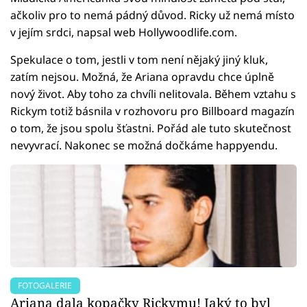
ačkoliv pro to nemá pádný důvod. Ricky už nemá místo
v jejím srdci, napsal web Hollywoodlife.com.
Spekulace o tom, jestli v tom není nějaký jiný kluk,
zatím nejsou. Možná, že Ariana opravdu chce úplně
nový život. Aby toho za chvíli nelitovala. Během vztahu s
Rickym totiž básnila v rozhovoru pro Billboard magazín
o tom, že jsou spolu šťastni. Pořád ale tuto skutečnost
nevyvrací. Nakonec se možná dočkáme happyendu.
FOTOGALERIE
Ariana dala kopačky Rickymu! Jaký to byl