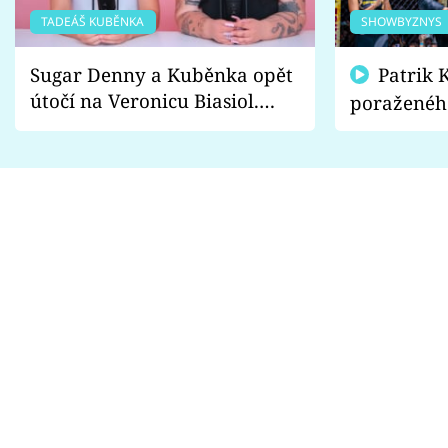
TADEÁŠ KUBĚNKA
SHOWBYZNYS
Sugar Denny a Kuběnka opět
Patrik Kincl se zastal
útočí na Veronicu Biasiol.
poraženéh
Proč je podle nich falešná a
fanoušci n
lže o své nevěře?