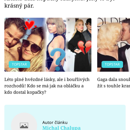
krásný pár.
TOPSTAR
TOPSTAR
Léto plné hvězdné lásky, ale i bouřlivých
Gaga dala snou
rozchodů! Kdo se má jak na obláčku a
žít s touhle kr
kdo dostal kopačky?
Autor článku
Michal Chalupa