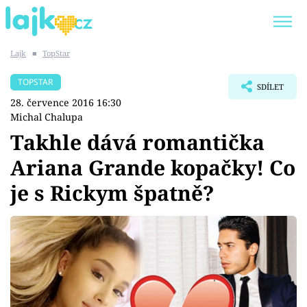
Lajk
■
TopStar
Trendy:
KARLOS VÉMOLA
ONLYFANS
TOPSTAR
SDÍLET
SHOPAHOLICADEL
CLASH OF THE STARS
28. července 2016 16:30
Michal Chalupa
Takhle dává romantička
Ariana Grande kopačky! Co
Témata
je s Rickym špatně?
Showbyznys
Youtubeři
Virály