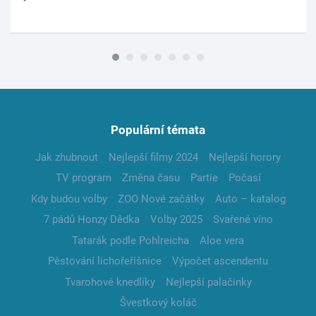
Populární témata
Jak zhubnout
Nejlepší filmy 2024
Nejlepší horory
TV program
Změna času
Partie
Počasí
Kdy budou volby
ZOO Nové začátky
Auto – katalog
7 pádů Honzy Dědka
Volby 2025
Svařené víno
Tatarák podle Pohlreicha
Aloe vera
Pěstování lichořeřišnice
Výpočet ascendentu
Tvarohové knedlíky
Nejlepší palačinky
Švestkový koláč