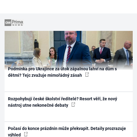
Podmínka pro Ukrajince za útok zápalnou lahví na dům s
dětmi? Tejc zvažuje mimořádný zásah
Rozpohybují české školství ředitelé? Resort věří, že nový
nástroj utne nekonečné debaty
Počasí do konce prázdnin může překvapit. Detaily prozrazuje
výhled