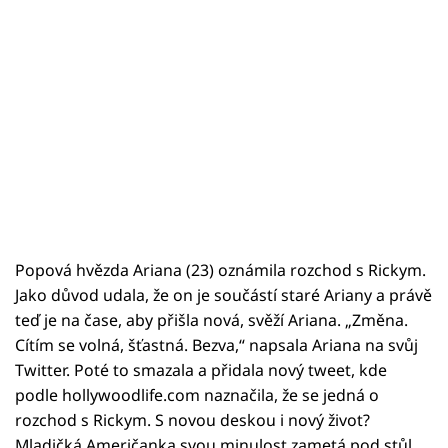
Popová hvězda Ariana (23) oznámila rozchod s Rickym.
Jako důvod udala, že on je součástí staré Ariany a právě
teď je na čase, aby přišla nová, svěží Ariana. „Změna.
Cítím se volná, šťastná. Bezva,“ napsala Ariana na svůj
Twitter. Poté to smazala a přidala nový tweet, kde
podle hollywoodlife.com naznačila, že se jedná o
rozchod s Rickym. S novou deskou i nový život?
Mladičká Američanka svou minulost zametá pod stůl,