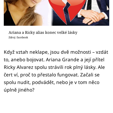
Sex a vztahy
Videa
Sledujte prima+
Ariana a Ricky alias konec velké lásky
Zdroj: facebook
Přihlášení
Když vztah neklape, jsou dvě možnosti – vzdát
to, anebo bojovat. Ariana Grande a její přítel
Sledujte nás
Ricky Alvarez spolu strávili rok plný lásky. Ale
čert ví, proč to přestalo fungovat. Začali se
spolu nudit, podvádět, nebo je v tom něco
úplně jiného?