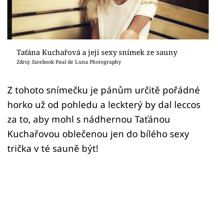
Sex a vztahy
Videa
Sledujte prima+
Taťána Kuchařová a její sexy snímek ze sauny
Zdroj: facebook Paul de Luna Photography
Přihlášení
Z tohoto snímečku je pánům určitě pořádné
horko už od pohledu a leckterý by dal leccos
Sledujte nás
za to, aby mohl s nádhernou Taťánou
Kuchařovou oblečenou jen do bílého sexy
trička v té sauně být!