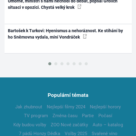
Úmorné, ministři s námi nechodí do debat, popsal Grolich
situaci v opozici. Chystá velký krok
Bartošek k Turkovi: Hyenismus a nehoráznost. Ke stíhání by
ho Sněmovna vydala, míní Vondráček
Populární témata
Jak zhubnout
Nejlepší filmy 2024
Nejlepší horory
TV program
Změna času
Partie
Počasí
Kdy budou volby
ZOO Nové začátky
Auto – katalog
7 pádů Honzy Dědka
Volby 2025
Svařené víno