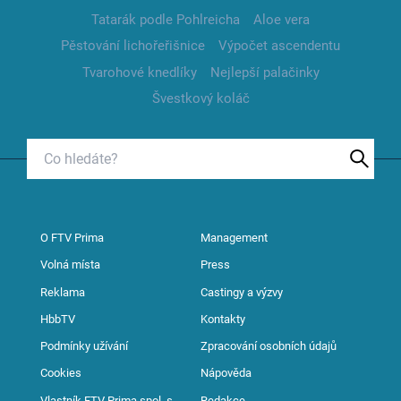
Tatarák podle Pohlreicha
Aloe vera
Pěstování lichořeřišnice
Výpočet ascendentu
Tvarohové knedlíky
Nejlepší palačinky
Švestkový koláč
O FTV Prima
Management
Volná místa
Press
Reklama
Castingy a výzvy
HbbTV
Kontakty
Podmínky užívání
Zpracování osobních údajů
Cookies
Nápověda
Vlastník FTV Prima spol. s
Redakce