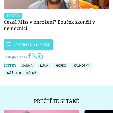
TOPSTAR
Česká Miss v ohrožení? Bouček skončil v
nemocnici!
VSTOUPIT DO DISKUZE
Sdílejte článek
ŠTÍTKY
SAUNA
LUNA
HORKO
KALHOTKY
TAŤÁNA KUCHAŘOVÁ
PŘEČTĚTE SI TAKÉ