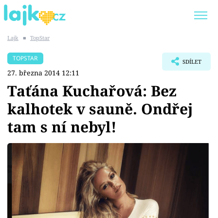
Lajk
■
TopStar
Trendy:
KARLOS VÉMOLA
ONLYFANS
TOPSTAR
SDÍLET
SHOPAHOLICADEL
CLASH OF THE STARS
27. března 2014 12:11
Taťána Kuchařová: Bez
kalhotek v sauně. Ondřej
tam s ní nebyl!
Témata
Showbyznys
Youtubeři
Virály