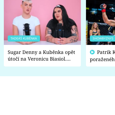
TADEÁŠ KUBĚNKA
SHOWBYZNYS
Sugar Denny a Kuběnka opět
Patrik Kincl se zastal
útočí na Veronicu Biasiol.
poraženéh
Proč je podle nich falešná a
fanoušci n
lže o své nevěře?