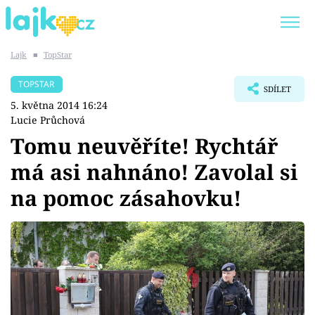
Lajk
■
TopStar
Trendy:
KARLOS VÉMOLA
ONLYFANS
TOPSTAR
SDÍLET
SHOPAHOLICADEL
CLASH OF THE STARS
5. května 2014 16:24
Lucie Průchová
Tomu neuvěříte! Rychtář
má asi nahnáno! Zavolal si
Témata
na pomoc zásahovku!
Showbyznys
Youtubeři
Virály