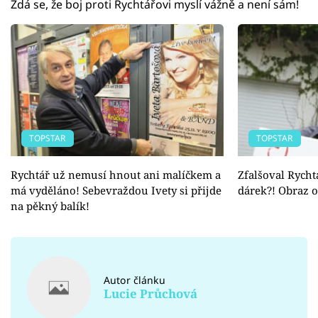
Zdá se, že boj proti Rychtářovi myslí vážně a není sám!
TOPSTAR
TOPSTAR
Rychtář už nemusí hnout ani malíčkem a
Zfalšoval Rycht
má vyděláno! Sebevraždou Ivety si přijde
dárek?! Obraz o
na pěkný balík!
Autor článku
Lucie Průchová