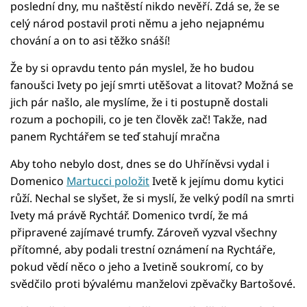
poslední dny, mu naštěstí nikdo nevěří. Zdá se, že se
celý národ postavil proti němu a jeho nejapnému
chování a on to asi těžko snáší!
Že by si opravdu tento pán myslel, že ho budou
fanoušci Ivety po její smrti utěšovat a litovat? Možná se
jich pár našlo, ale myslíme, že i ti postupně dostali
rozum a pochopili, co je ten člověk zač! Takže, nad
panem Rychtářem se teď stahují mračna
Aby toho nebylo dost, dnes se do Uhříněvsi vydal i
Domenico
Martucci položit
Ivetě k jejímu domu kytici
růží. Nechal se slyšet, že si myslí, že velký podíl na smrti
Ivety má právě Rychtář. Domenico tvrdí, že má
připravené zajímavé trumfy. Zároveň vyzval všechny
přítomné, aby podali trestní oznámení na Rychtáře,
pokud vědí něco o jeho a Ivetině soukromí, co by
svědčilo proti bývalému manželovi zpěvačky Bartošové.