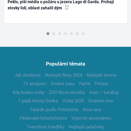
Peklo, píší média o požáru u jezera Lago di Garda. Prchají
stovky lidí, oblast zahalil dým
Populární témata
Jak zhubnout
Nejlepší filmy 2024
Nejlepší horory
TV program
Změna času
Partie
Počasí
Kdy budou volby
ZOO Nové začátky
Auto – katalog
7 pádů Honzy Dědka
Volby 2025
Svařené víno
Tatarák podle Pohlreicha
Aloe vera
Pěstování lichořeřišnice
Výpočet ascendentu
Tvarohové knedlíky
Nejlepší palačinky