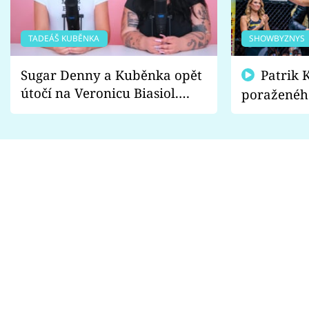
TADEÁŠ KUBĚNKA
SHOWBYZNYS
Sugar Denny a Kuběnka opět
Patrik Kincl se zastal
útočí na Veronicu Biasiol.
poraženéh
Proč je podle nich falešná a
fanoušci n
lže o své nevěře?