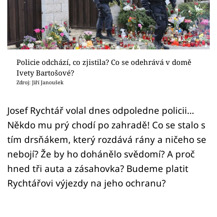
Sex a vztahy
Videa
Sledujte prima+
Policie odchází, co zjistila? Co se odehrává v domě
Ivety Bartošové?
Přihlášení
Zdroj: Jiří Janoušek
Josef Rychtář volal dnes odpoledne policii…
Sledujte nás
Někdo mu prý chodí po zahradě! Co se stalo s
tím drsňákem, který rozdává rány a ničeho se
nebojí? Že by ho dohánělo svědomí? A proč
hned tři auta a zásahovka? Budeme platit
Rychtářovi výjezdy na jeho ochranu?