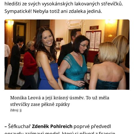
hledišti ze svých vysokánských lakovaných střevíčků.
Sympatické! Nebyla totiž ani zdaleka jediná.
Monika Leová a její krásný úsměv. To už měla
střevíčky zase pěkně zpátky
Zdroj: jj
–
Šéfkuchař
Zdeněk Pohlreich
poprvé předvedl
opravdu zajímavý model, který si přivezl z Francie.