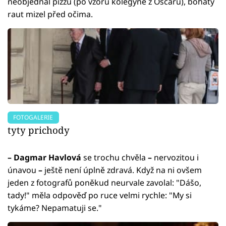
neobjednal pizzu (po vzoru kolegyně z Oscarů), bohatý
raut mizel před očima.
FOTOGALERIE
tyty prichody
–
Dagmar Havlová
se trochu chvěla
–
nervozitou i
únavou
–
ještě není úplně zdravá. Když na ni ovšem
jeden z fotografů poněkud neurvale zavolal: "Dášo,
tady!" měla odpověď po ruce velmi rychle: "My si
tykáme? Nepamatuji se."