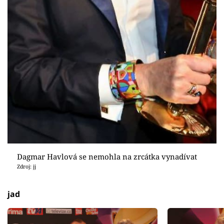
Dagmar Havlová se nemohla na zrcátka vynadívat
Zdroj: jj
jad