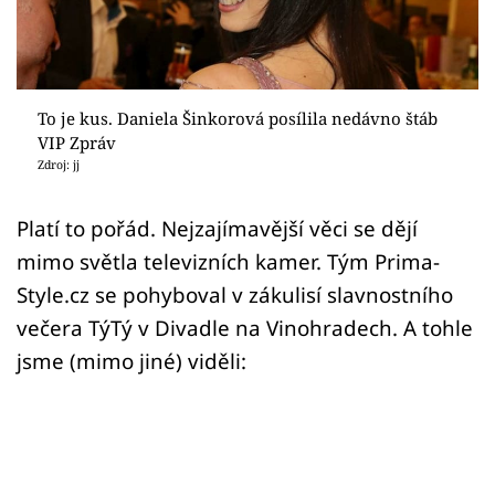
Sex a vztahy
Videa
Sledujte prima+
To je kus. Daniela Šinkorová posílila nedávno štáb
VIP Zpráv
Zdroj: jj
Přihlášení
Platí to pořád. Nejzajímavější věci se dějí
mimo světla televizních kamer. Tým Prima-
Sledujte nás
Style.cz se pohyboval v zákulisí slavnostního
večera TýTý v Divadle na Vinohradech. A tohle
jsme (mimo jiné) viděli: