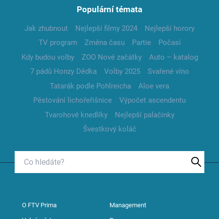
Populární témata
Jak zhubnout
Nejlepší filmy 2024
Nejlepší horory
TV program
Změna času
Partie
Počasí
Kdy budou volby
ZOO Nové začátky
Auto – katalog
7 pádů Honzy Dědka
Volby 2025
Svařené víno
Tatarák podle Pohlreicha
Aloe vera
Pěstování lichořeřišnice
Výpočet ascendentu
Tvarohové knedlíky
Nejlepší palačinky
Švestkový koláč
O FTV Prima
Management