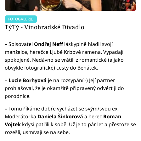
FOTOGALERIE
TýTý - Vinohradské Divadlo
–
Spisovatel
Ondřej Neff
láskyplně hladil svojí
manželce, herečce Ljubě Krbové ramena. Vypadají
spokojeně. Nedávno se vrátili z romantické (a jako
obvykle fotografické) cesty do Benátek.
–
Lucie Borhyová
je na rozsypání:-) Její partner
prohlašoval, že je okamžitě připravený odvézt ji do
porodnice.
–
Tomu říkáme dobře vycházet se svým/svou ex.
Moderátorka
Daniela Šinkorová
a herec
Roman
Vojtek
kdysi patřili k sobě. Už je to pár let a přestože se
rozešli, usmívají se na sebe.