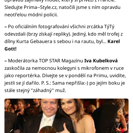
Sledujte Prima--Style.cz, natočili jsme s ním opravdu
neotřelou módní policii.
–
Po oficiálním fotografování všichni zrcátka TýTý
odevzdali (brzy získají repliky). Jediný, kdo měl trofej z
dílny Kurta Gebauera s sebou i na rautu, byl...
Karel
Gott!
–
Moderátorka TOP STAR Magazínu
Iva Kubelková
zaskočila za nemocnou kolegyni s mikrofonem v ruce
jako reportérka. Dívejte se v pondělí na Primu, uvidíte,
jestli se jí dařilo. P. S.: Sama nepřišla:-) po jejím boku je
stále stejný "záhadný" muž.