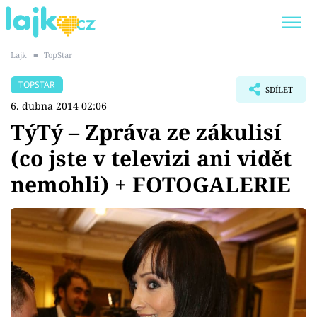
Lajk
■
TopStar
Trendy:
KARLOS VÉMOLA
ONLYFANS
TOPSTAR
SDÍLET
SHOPAHOLICADEL
CLASH OF THE STARS
6. dubna 2014 02:06
TýTý – Zpráva ze zákulisí
(co jste v televizi ani vidět
nemohli) + FOTOGALERIE
Témata
Showbyznys
Youtubeři
Virály