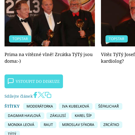
TOPSTAR
TOPSTAR
Prima na vítězné vlně! Zrcátka TýTý jsou
Vítěz TýTý Josef
doma:-)
kardiolog?
VSTOUPIT DO DISKUZE
Sdílejte článek
ŠTÍTKY
MODERÁTORKA
IVA KUBELKOVÁ
ŠÉFKUCHAŘ
DAGMAR HAVLOVÁ
ZÁKULISÍ
KAREL ŠÍP
MONIKA LEOVÁ
RAUT
MIROSLAV SÝKORA
ZRCÁTKO
TÝTÝ