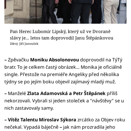
Pan Herec Lubomír Lipský, který už ve Dvoraně
slávy je... letos tam doprovodil Janu Štěpánkovou
Zdroj: Jiří Janoušek
–
Zpěvačku
Moniku Absolonovou
doprovodil na TýTý
bratr. To je celkem častý obrázek... Monika je oficiálně
single. Přestože na premiéře Angeliky před několika
týdny se po jejím boku objevil zajímavý mladý muž.
–
Manželé
Zlata Adamovská a Petr Štěpánek
příliš
nekorzovali. Vybrali si jeden stoleček a "návštěvy" se u
nich zastavovaly samy.
–
Vítěz Talentu Miroslav Sýkora
zrcátko za Objev roku
nečekal. Vypadá báječně
–
jak nám prozradila jeho