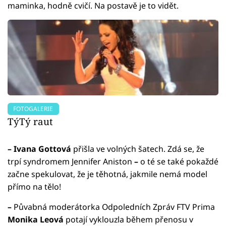
maminka, hodně cvičí. Na postavě je to vidět.
FOTOGALERIE
TýTý raut
–
Ivana Gottová
přišla ve volných šatech. Zdá se, že
trpí syndromem Jennifer Aniston
–
o té se také pokaždé
začne spekulovat, že je těhotná, jakmile nemá model
přímo na tělo!
–
Půvabná moderátorka Odpoledních Zpráv FTV Prima
Monika Leová
potají vyklouzla během přenosu v