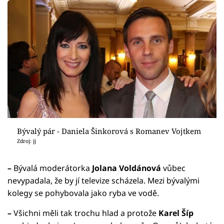
Bývalý pár - Daniela Šinkorová s Romanev Vojtkem
Zdroj: jj
–
Bývalá moderátorka
Jolana Voldánová
vůbec
nevypadala, že by jí televize scházela. Mezi bývalými
kolegy se pohybovala jako ryba ve vodě.
–
Všichni měli tak trochu hlad a protože
Karel Šíp