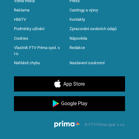
Volná místa
Press
Reklama
Castingy a výzvy
HbbTV
Kontakty
Podmínky užívání
Zpracování osobních údajů
Cookies
Nápověda
Vlastník FTV Prima spol. s
Redakce
r.o.
Nahlásit chybu
Nastavení soukromí
App Store
Google Play
© FTV Prima spol. s r.o.