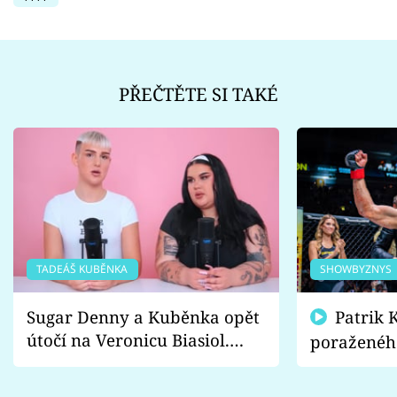
PŘEČTĚTE SI TAKÉ
TADEÁŠ KUBĚNKA
SHOWBYZNYS
Sugar Denny a Kuběnka opět
Patrik Kincl se zastal
útočí na Veronicu Biasiol.
poraženéh
Proč je podle nich falešná a
fanoušci n
lže o své nevěře?