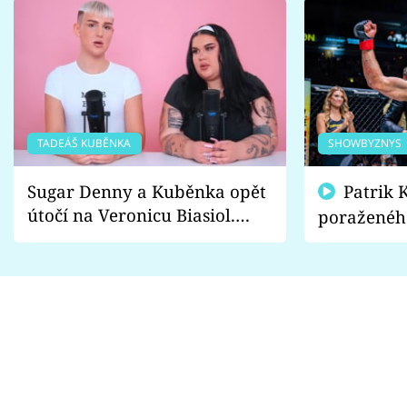
TADEÁŠ KUBĚNKA
SHOWBYZNYS
Sugar Denny a Kuběnka opět
Patrik Kincl se zastal
útočí na Veronicu Biasiol.
poraženéh
Proč je podle nich falešná a
fanoušci n
lže o své nevěře?