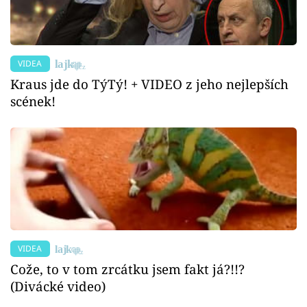
VIDEA
Kraus jde do TýTý! + VIDEO z jeho nejlepších
scének!
VIDEA
Cože, to v tom zrcátku jsem fakt já?!!?
(Divácké video)