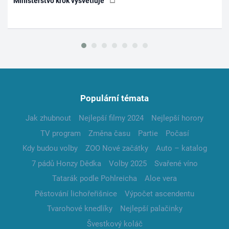
Ministerstvo krok vysvětluje
Populární témata
Jak zhubnout
Nejlepší filmy 2024
Nejlepší horory
TV program
Změna času
Partie
Počasí
Kdy budou volby
ZOO Nové začátky
Auto – katalog
7 pádů Honzy Dědka
Volby 2025
Svařené víno
Tatarák podle Pohlreicha
Aloe vera
Pěstování lichořeřišnice
Výpočet ascendentu
Tvarohové knedlíky
Nejlepší palačinky
Švestkový koláč