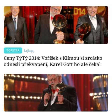
TOPSTAR
Ceny TýTý 2014: Voříšek s Klímou si zrcátko
odnesli překvapení, Karel Gott ho ale čekal