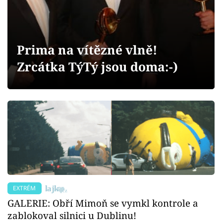
Sex a vztahy
Videa
Prima na vítězné vlně!
Sledujte prima+
Zrcátka TýTý jsou doma:-)
Přihlášení
Sledujte nás
EXTRÉM
GALERIE: Obří Mimoň se vymkl kontrole a
zablokoval silnici u Dublinu!