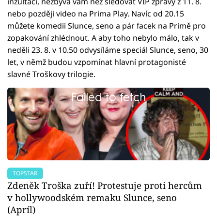
inzultaci, nezbývá vám než sledovat VIP zprávy z 11. 8.
nebo později video na Prima Play. Navíc od 20.15
můžete komedii Slunce, seno a pár facek na Primě pro
zopakování zhlédnout. A aby toho nebylo málo, tak v
neděli 23. 8. v 10.50 odvysíláme speciál Slunce, seno, 30
let, v němž budou vzpomínat hlavní protagonisté
slavné Troškovy trilogie.
Failed to fetch
TOPSTAR
Zdeněk Troška zuří! Protestuje proti hercům
v hollywoodském remaku Slunce, seno
(Apríl)