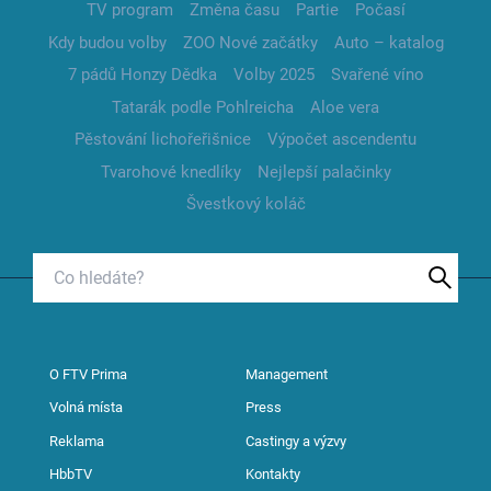
TV program
Změna času
Partie
Počasí
Kdy budou volby
ZOO Nové začátky
Auto – katalog
7 pádů Honzy Dědka
Volby 2025
Svařené víno
Tatarák podle Pohlreicha
Aloe vera
Pěstování lichořeřišnice
Výpočet ascendentu
Tvarohové knedlíky
Nejlepší palačinky
Švestkový koláč
O FTV Prima
Management
Volná místa
Press
Reklama
Castingy a výzvy
HbbTV
Kontakty