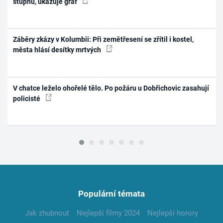
stupňů, ukazuje graf
Záběry zkázy v Kolumbii: Při zemětřesení se zřítil i kostel,
města hlásí desítky mrtvých
V chatce leželo ohořelé tělo. Po požáru u Dobřichovic zasahují
policisté
Populární témata
Jak zhubnout
Nejlepší filmy 2024
Nejlepší horory