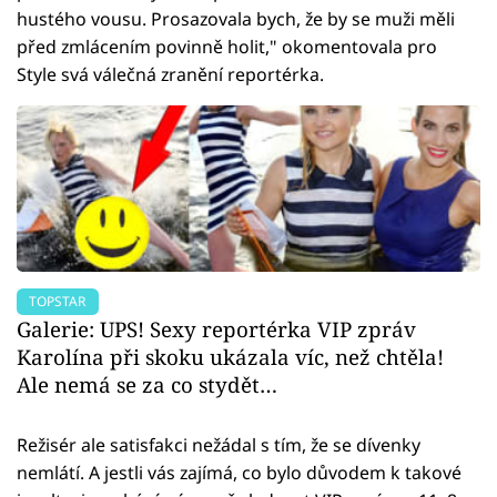
hustého vousu. Prosazovala bych, že by se muži měli
před zmlácením povinně holit," okomentovala pro
Style svá válečná zranění reportérka.
TOPSTAR
Galerie: UPS! Sexy reportérka VIP zpráv
Karolína při skoku ukázala víc, než chtěla!
Ale nemá se za co stydět…
Režisér ale satisfakci nežádal s tím, že se dívenky
nemlátí. A jestli vás zajímá, co bylo důvodem k takové