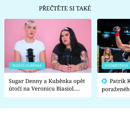
PŘEČTĚTE SI TAKÉ
TADEÁŠ KUBĚNKA
SHOWBYZNYS
Sugar Denny a Kuběnka opět
Patrik Kincl se zastal
útočí na Veronicu Biasiol.
poraženéh
Proč je podle nich falešná a
fanoušci n
lže o své nevěře?