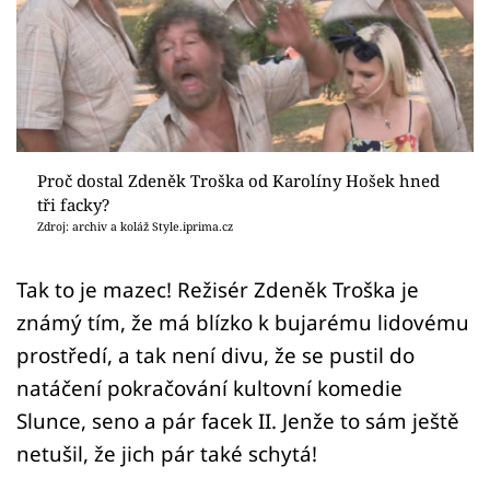
Sex a vztahy
Videa
Sledujte prima+
Přihlášení
Proč dostal Zdeněk Troška od Karolíny Hošek hned
tři facky?
Zdroj: archiv a koláž Style.iprima.cz
Sledujte nás
Tak to je mazec! Režisér Zdeněk Troška je
známý tím, že má blízko k bujarému lidovému
prostředí, a tak není divu, že se pustil do
natáčení pokračování kultovní komedie
Slunce, seno a pár facek II. Jenže to sám ještě
netušil, že jich pár také schytá!