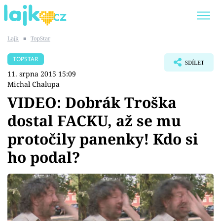
Lajk
■
TopStar
Trendy:
KARLOS VÉMOLA
ONLYFANS
TOPSTAR
SDÍLET
SHOPAHOLICADEL
CLASH OF THE STARS
11. srpna 2015 15:09
Michal Chalupa
VIDEO: Dobrák Troška
dostal FACKU, až se mu
Témata
protočily panenky! Kdo si
Showbyznys
ho podal?
Youtubeři
Virály