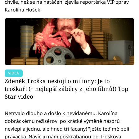
chvíle, než se na natáčení zjevila reportérka VIP zpráv
Karolína Hošek.
VIDEA
Zdeněk Troška nestojí o miliony: Je to
troškař! (+ nejlepší záběry z jeho filmů!) Top
Star video
Netrvalo dlouho a došlo k nevídanému. Karolína
dobráckému režisérovi po krátké výměně názorů
nevlepila jednu, ale hned tři facany! "Ješte teď mě bolí
pravačka. Navíc ji mám poškrábanou od Troškova