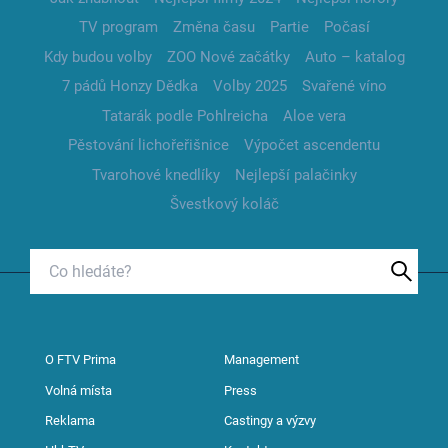
TV program
Změna času
Partie
Počasí
Kdy budou volby
ZOO Nové začátky
Auto – katalog
7 pádů Honzy Dědka
Volby 2025
Svařené víno
Tatarák podle Pohlreicha
Aloe vera
Pěstování lichořeřišnice
Výpočet ascendentu
Tvarohové knedlíky
Nejlepší palačinky
Švestkový koláč
O FTV Prima
Management
Volná místa
Press
Reklama
Castingy a výzvy