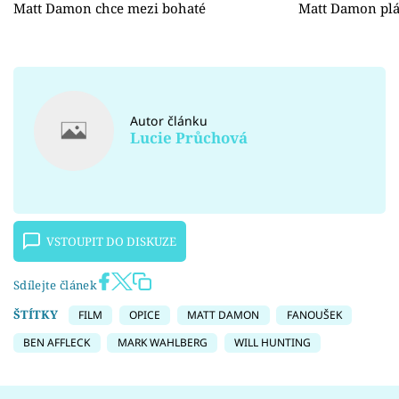
Matt Damon chce mezi bohaté
Matt Damon plá
Autor článku
Lucie Průchová
VSTOUPIT DO DISKUZE
Sdílejte článek
ŠTÍTKY
FILM
OPICE
MATT DAMON
FANOUŠEK
BEN AFFLECK
MARK WAHLBERG
WILL HUNTING