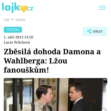
Lajk
■
TopStar
Trendy:
KARLOS VÉMOLA
ONLYFANS
TOPSTAR
SDÍLET
SHOPAHOLICADEL
CLASH OF THE STARS
1. září 2013 13:50
Lucie Průchová
Zběsilá dohoda Damona a
Wahlberga: Lžou
Témata
fanouškům!
Showbyznys
Youtubeři
Virály