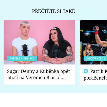
PŘEČTĚTE SI TAKÉ
TADEÁŠ KUBĚNKA
SHOWBYZNYS
Sugar Denny a Kuběnka opět
Patrik Kincl se zastal
útočí na Veronicu Biasiol.
poraženéh
Proč je podle nich falešná a
fanoušci n
lže o své nevěře?