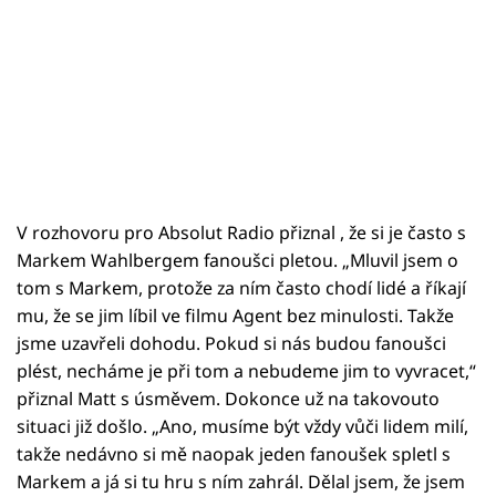
V rozhovoru pro Absolut Radio přiznal , že si je často s
Markem Wahlbergem fanoušci pletou. „Mluvil jsem o
tom s Markem, protože za ním často chodí lidé a říkají
mu, že se jim líbil ve filmu Agent bez minulosti. Takže
jsme uzavřeli dohodu. Pokud si nás budou fanoušci
plést, necháme je při tom a nebudeme jim to vyvracet,“
přiznal Matt s úsměvem. Dokonce už na takovouto
situaci již došlo. „Ano, musíme být vždy vůči lidem milí,
takže nedávno si mě naopak jeden fanoušek spletl s
Markem a já si tu hru s ním zahrál. Dělal jsem, že jsem