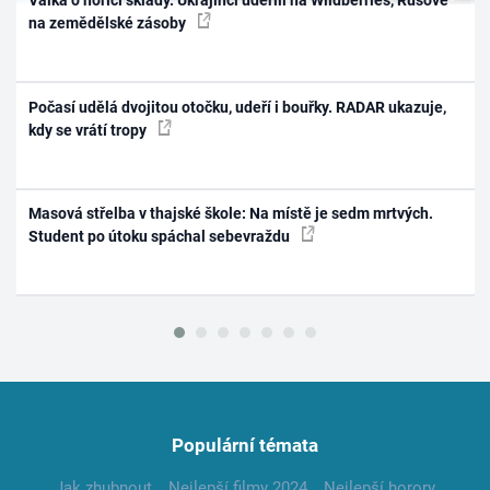
Válka o hořící sklady. Ukrajinci udeřili na Wildberries, Rusové
na zemědělské zásoby
Počasí udělá dvojitou otočku, udeří i bouřky. RADAR ukazuje,
kdy se vrátí tropy
Masová střelba v thajské škole: Na místě je sedm mrtvých.
Student po útoku spáchal sebevraždu
Populární témata
Jak zhubnout
Nejlepší filmy 2024
Nejlepší horory