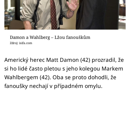
Sex a vztahy
Videa
Sledujte prima+
Damon a Wahlberg – Lžou fanouškům
Zdroj: isifa.com
Přihlášení
Americký herec Matt Damon (42) prozradil, že
si ho lidé často pletou s jeho kolegou Markem
Sledujte nás
Wahlbergem (42). Oba se proto dohodli, že
fanoušky nechají v případném omylu.