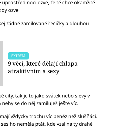
 se uprostřed noci ozve, že tě chce okamžitě
ěkdy ozve
čekej žádné zamilované řečičky a dlouhou
EXTRÉM
9 věcí, které dělají chlapa
atraktivním a sexy
 city, tak je to jako svátek nebo slevy v
něhy se do něj zamiluješ ještě víc.
mají vždycky trochu víc peněz než slušňáci.
by ses ho neměla ptát, kde vzal na ty drahé