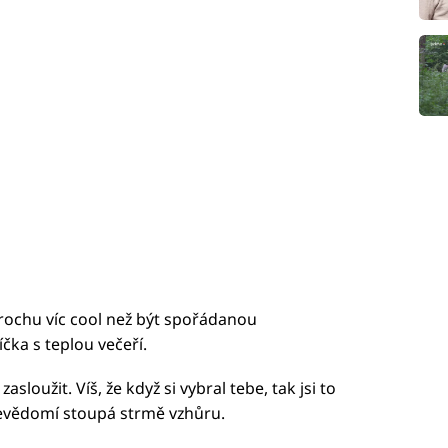
rochu víc cool než být spořádanou
ka s teplou večeří.
asloužit. Víš, že když si vybral tebe, tak jsi to
ebevědomí stoupá strmě vzhůru.