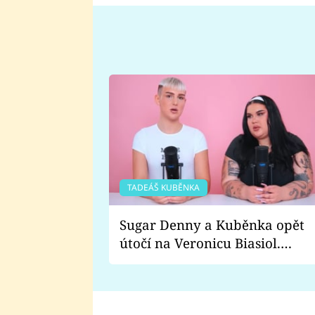
TADEÁŠ KUBĚNKA
Sugar Denny a Kuběnka opět
útočí na Veronicu Biasiol.
Proč je podle nich falešná a
lže o své nevěře?