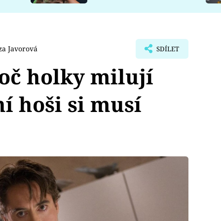
za Javorová
SDÍLET
oč holky milují
ní hoši si musí