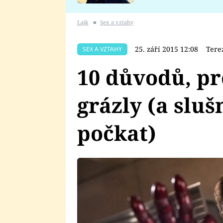
se v Plzni stalo
Lajk
■
Sex a vztahy
25. září 2015 12:08
Tere
SEX A VZTAHY
10 důvodů, pr
grázly (a sluš
počkat)