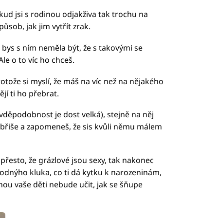
ud jsi s rodinou odjakživa tak trochu na
způsob, jak jim vytřít zrak.
 bys s ním neměla být, že s takovými se
Ale o to víc ho chceš.
tože si myslí, že máš na víc než na nějakého
ějí ti ho přebrat.
vděpodobnost je dost velká), stejně na něj
břiše a zapomeneš, že sis kvůli němu málem
 I přesto, že grázlové jsou sexy, tak nakonec
 hodnýho kluka, co ti dá kytku k narozeninám,
nou vaše děti nebude učit, jak se šňupe