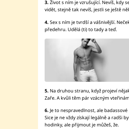
3.
Život s ním je vzrušující. Nevíš, kdy
vidět, stejně tak nevíš, jestli se ještě n
4.
Sex s ním je tvrdší a vášnivější. Ne
předehru. Udělá (ti) to tady a teď.
5.
Na druhou stranu, když projeví nějaké
Zaře. A kvůli těm pár vzácným vteřinám 
6.
Je to nespravedlnost, ale badassové 
Sice je ne vždy získají legálně a radši 
hodinky, ale přijmout je můžeš, že.