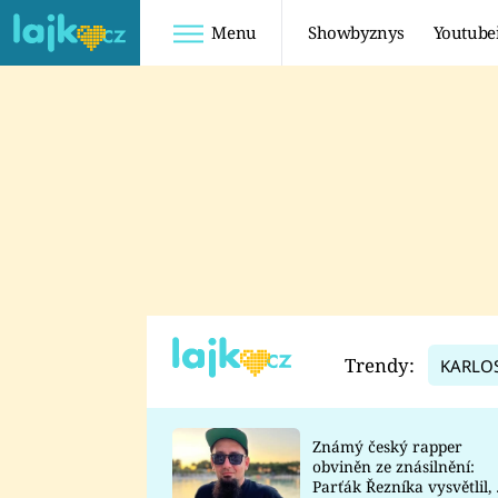
Menu
Showbyznys
Youtube
Youtuberky
Youtubeři
SHOPAHOLICADEL
FATTYPILLOW
ANNA ŠULC
FREESCOOT
SUGAR DENNY
ADAM KAJUMI
LADUŠKA
TADEÁŠ KUBĚNKA
DOMINIKA
DATEL
Trendy:
KARLO
MYSLIVCOVÁ
Známý český rapper
obviněn ze znásilnění:
Parťák Řezníka vysvětlil, 