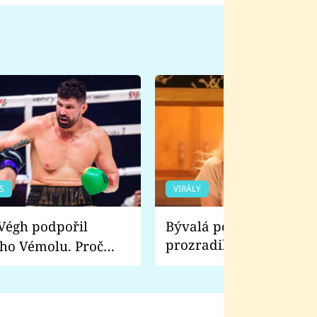
S
VIRÁLY
Bývalá pornoherečka
prozradila, co ji šokova
ho Vémolu. Proč
natáčení Euforie. Vážně
ji zápasit s ním než
bylo drsnější než hanba
 Kinclem?
filmy?