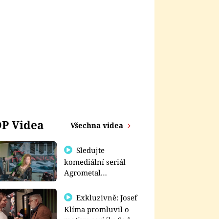
P Videa
Všechna videa
Sledujte
komediální seriál
Agrometal
exkluzivně na
prima+
Exkluzivně: Josef
Klíma promluvil o