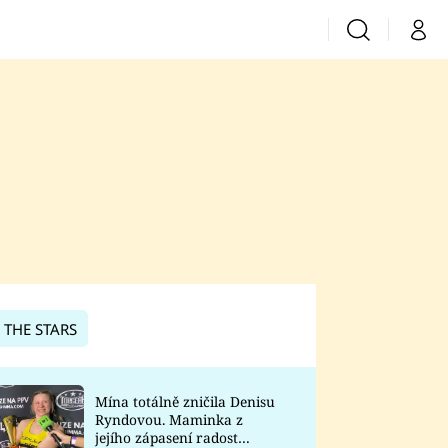
Vyhledávání
Můj 
Prima+
CNN Prima News
Prima Fresh
Prima Living
Prima Zoom
 THE STARS
Prima Lajk
Mína totálně zničila Denisu
Ryndovou. Maminka z
Sledujte nás
jejího zápasení radost