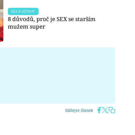
SEX A VZTAHY
8 důvodů, proč je SEX se starším
mužem super
Sdílejte článek