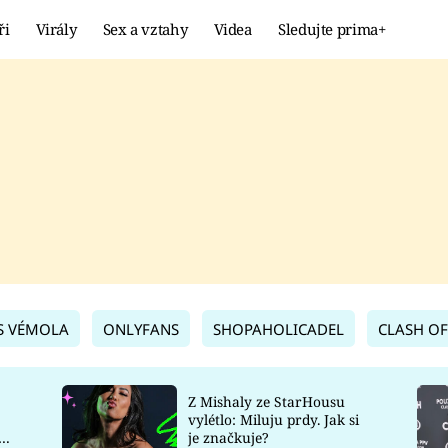
ři
Virály
Sex a vztahy
Videa
Sledujte prima+
Showbyznys
Extrém
VIRÁLY
KURIOZITY
VIDEA
KVÍZY
S VÉMOLA
ONLYFANS
SHOPAHOLICADEL
CLASH OF
Z Mishaly ze StarHousu
vylétlo: Miluju prdy. Jak si
co
je značkuje?