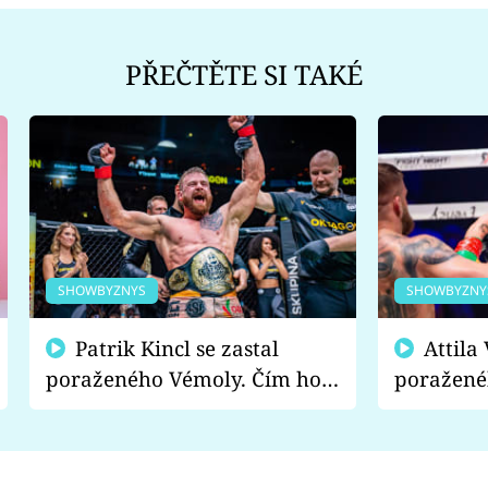
PŘEČTĚTE SI TAKÉ
SHOWBYZNYS
SHOWBYZNY
Patrik Kincl se zastal
Attila Végh podpořil
poraženého Vémoly. Čím ho
poražené
fanoušci naštvali?
chce radě
s vítězem