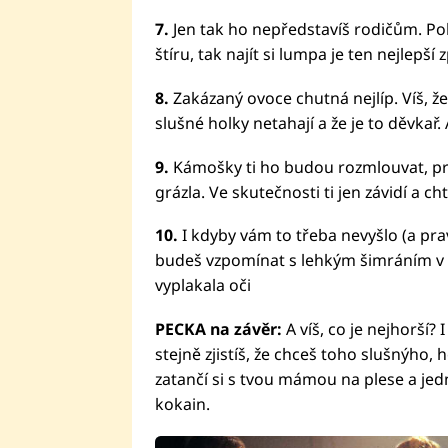
7.
Jen tak ho nepředstavíš rodičům. Pok
štíru, tak najít si lumpa je ten nejlepší 
8.
Zakázaný ovoce chutná nejlíp. Víš, že
slušné holky netahají a že je to děvkař. 
9.
Kámošky ti ho budou rozmlouvat, pro
grázla. Ve skutečnosti ti jen závidí a cht
10.
I kdyby vám to třeba nevyšlo (a pra
budeš vzpomínat s lehkým šimráním v 
vyplakala oči
PECKA na závěr:
A víš, co je nejhorší?
stejně zjistíš, že chceš toho slušnýho,
zatančí si s tvou mámou na plese a jed
kokain.