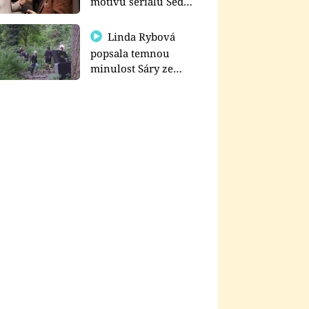
motivu seriálu Sedm
schodů k moci
Linda Rybová
popsala temnou
minulost Sáry ze
seriálu Zákony vlka