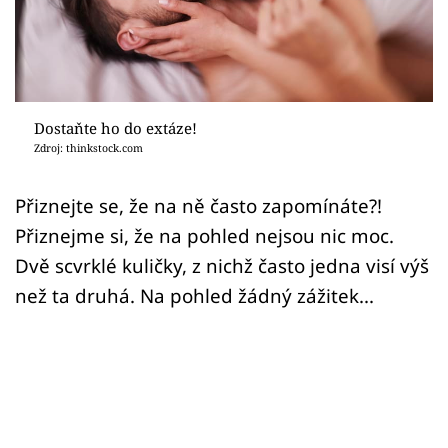
Sex a vztahy
Videa
Sledujte prima+
Dostaňte ho do extáze!
Zdroj: thinkstock.com
Přihlášení
Přiznejte se, že na ně často zapomínáte?!
Přiznejme si, že na pohled nejsou nic moc.
Sledujte nás
Dvě scvrklé kuličky, z nichž často jedna visí výš
než ta druhá. Na pohled žádný zážitek...