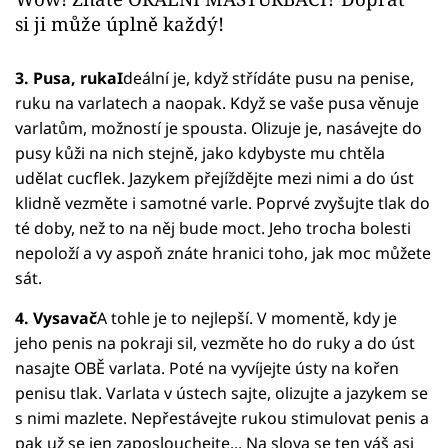
si ji může úplně každý!
3. Pusa, ruka
I
deální je, když střídáte pusu na penise,
ruku na varlatech a naopak. Když se vaše pusa věnuje
varlatům, možností je spousta. Olizuje je, nasávejte do
pusy kůži na nich stejně, jako kdybyste mu chtěla
udělat cucflek. Jazykem přejíždějte mezi nimi a do úst
klidně vezměte i samotné varle. Poprvé zvyšujte tlak do
té doby, než to na něj bude moct. Jeho trocha bolesti
nepoloží a vy aspoň znáte hranici toho, jak moc můžete
sát.
4. Vysavač
A tohle je to nejlepší. V momentě, kdy je
jeho penis na pokraji sil, vezměte ho do ruky a do úst
nasajte OBĚ varlata. Poté na vyvíjejte ústy na kořen
penisu tlak. Varlata v ústech sajte, olizujte a jazykem se
s nimi mazlete. Nepřestávejte rukou stimulovat penis a
pak už se jen zaposlouchejte... Na slova se ten váš asi