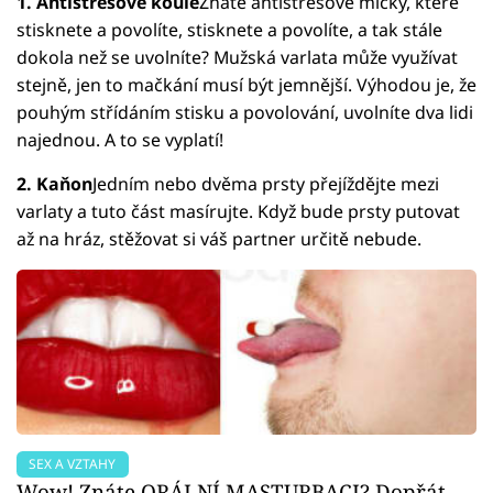
1. Antistresové koule
Znáte antistresové míčky, které
stisknete a povolíte, stisknete a povolíte, a tak stále
dokola než se uvolníte? Mužská varlata může využívat
stejně, jen to mačkání musí být jemnější. Výhodou je, že
pouhým střídáním stisku a povolování, uvolníte dva lidi
najednou. A to se vyplatí!
2. Kaňon
Jedním nebo dvěma prsty přejíždějte mezi
varlaty a tuto část masírujte. Když bude prsty putovat
až na hráz, stěžovat si váš partner určitě nebude.
SEX A VZTAHY
Wow! Znáte ORÁLNÍ MASTURBACI? Dopřát