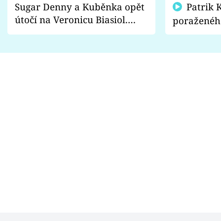
Sugar Denny a Kuběnka opět
Patrik Kincl se zastal
útočí na Veronicu Biasiol.
poraženéh
Proč je podle nich falešná a
fanoušci n
lže o své nevěře?