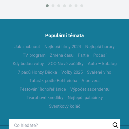
Populární témata
Jak zhubnout
Nejlepší filmy 2024
Nejlepší horory
TV program
Změna času
Partie
Počasí
Kdy budou volby
ZOO Nové začátky
Auto – katalog
7 pádů Honzy Dědka
Volby 2025
Svařené víno
Tatarák podle Pohlreicha
Aloe vera
Pěstování lichořeřišnice
Výpočet ascendentu
Tvarohové knedlíky
Nejlepší palačinky
Švestkový koláč