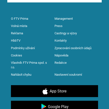
O FTV Prima
Management
Volná místa
Press
Reklama
Castingy a výzvy
HbbTV
Kontakty
Podmínky užívání
Zpracování osobních údajů
Cookies
Nápověda
Vlastník FTV Prima spol. s
Redakce
r.o.
Nahlásit chybu
Nastavení soukromí
App Store
Google Play