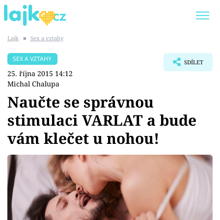
Lajk
■
Sex a vztahy
Trendy:
KARLOS VÉMOLA
ONLYFANS
SEX A VZTAHY
SDÍLET
SHOPAHOLICADEL
CLASH OF THE STARS
25. října 2015 14:12
Michal Chalupa
Naučte se správnou
stimulaci VARLAT a bude
Témata
vám klečet u nohou!
Showbyznys
Youtubeři
Virály