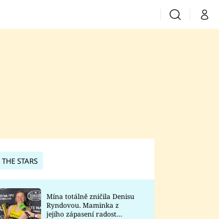
Vyhledávání
Můj 
Prima+
CNN Prima News
Prima Fresh
Prima Living
Prima Zoom
 THE STARS
Prima Lajk
Mína totálně zničila Denisu
Ryndovou. Maminka z
Sledujte nás
jejího zápasení radost