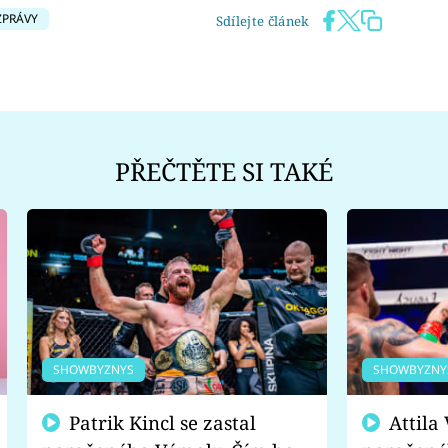
ZPRÁVY
Sdílejte článek
PŘEČTĚTE SI TAKÉ
SHOWBYZNYS
SHOWBYZNY
Patrik Kincl se zastal
Attila Végh podpořil