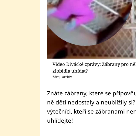
Video Divácké zprávy: Zábrany pro něk
zlobidla uhídat?
Zdroj: archiv
Znáte zábrany, které se připovňu
ně děti nedostaly a neublížily si?
výtečníci, kteří se zábranami ne
uhlídejte!