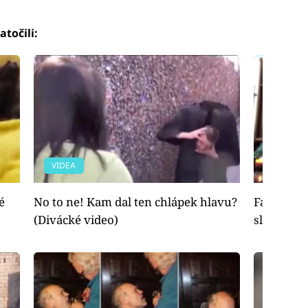
atočili:
VIDEA
VIDEA
é
No to ne! Kam dal ten chlápek hlavu?
Fakt smůl
(Divácké video)
slečna za