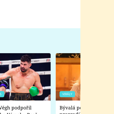
S
VIRÁLY
Bývalá pornoherečka