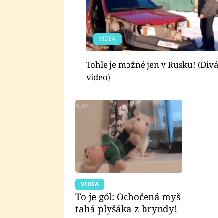
VIDEA
Tohle je možné jen v Rusku! (Div
video)
VIDEA
To je gól: Ochočená myš
tahá plyšáka z bryndy!