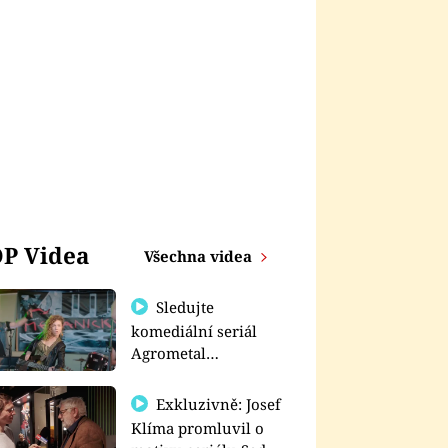
P Videa
Všechna videa
Sledujte
komediální seriál
Agrometal
exkluzivně na
prima+
Exkluzivně: Josef
Klíma promluvil o