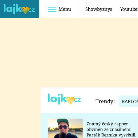
Menu
Showbyznys
Youtube
Youtuberky
Youtubeři
SHOPAHOLICADEL
FATTYPILLOW
ANNA ŠULC
FREESCOOT
SUGAR DENNY
ADAM KAJUMI
LADUŠKA
TADEÁŠ KUBĚNKA
DOMINIKA
DATEL
Trendy:
KARLO
MYSLIVCOVÁ
Známý český rapper
obviněn ze znásilnění:
Parťák Řezníka vysvětlil, 