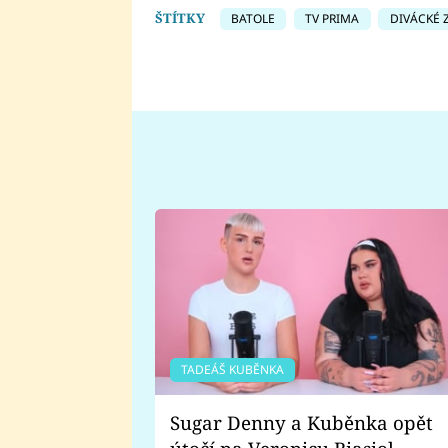
ŠTÍTKY
BATOLE
TV PRIMA
DIVÁCKÉ 
TADEÁŠ KUBĚNKA
Sugar Denny a Kuběnka opět