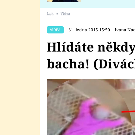
se v Plzni stalo
Lajk
■
Videa
31. ledna 2015 15:50
Ivana Ná
VIDEA
Hlídáte někdy
bacha! (Divác