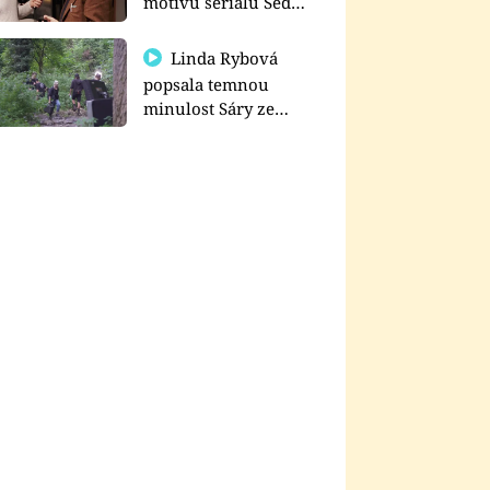
motivu seriálu Sedm
schodů k moci
Linda Rybová
popsala temnou
minulost Sáry ze
seriálu Zákony vlka