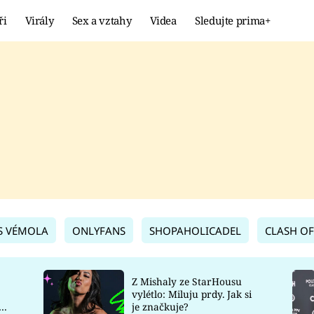
ři
Virály
Sex a vztahy
Videa
Sledujte prima+
Showbyznys
Extrém
VIRÁLY
KURIOZITY
VIDEA
KVÍZY
S VÉMOLA
ONLYFANS
SHOPAHOLICADEL
CLASH OF
Z Mishaly ze StarHousu
vylétlo: Miluju prdy. Jak si
co
je značkuje?