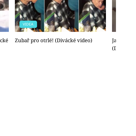
VIDEA
VIDEA
ácké
Zubař pro otrlé! (Divácké video)
Jak se dv
(Divácké 