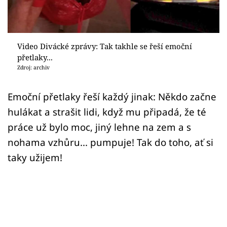
Sex a vztahy
Videa
Video Divácké zprávy: Tak takhle se řeší emoční
Sledujte prima+
přetlaky...
Zdroj: archiv
Přihlášení
Emoční přetlaky řeší každý jinak: Někdo začne
hulákat a strašit lidi, když mu připadá, že té
Sledujte nás
práce už bylo moc, jiný lehne na zem a s
nohama vzhůru... pumpuje! Tak do toho, ať si
taky užijem!