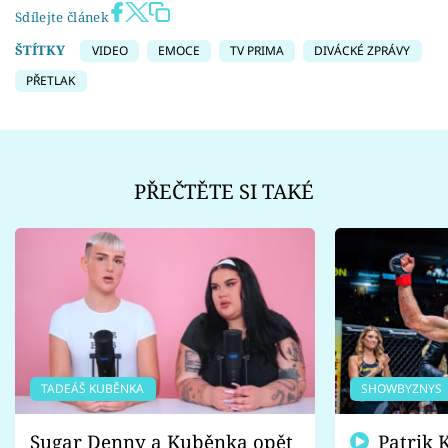
Sdílejte článek
ŠTÍTKY
VIDEO
EMOCE
TV PRIMA
DIVÁCKÉ ZPRÁVY
PŘETLAK
PŘEČTĚTE SI TAKÉ
TADEÁŠ KUBĚNKA
SHOWBYZNYS
Sugar Denny a Kuběnka opět
Patrik Kincl se zastal