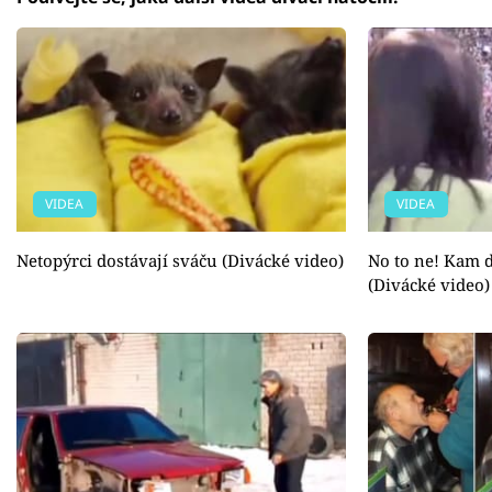
VIDEA
VIDEA
Netopýrci dostávají sváču (Divácké video)
No to ne! Kam d
(Divácké video)