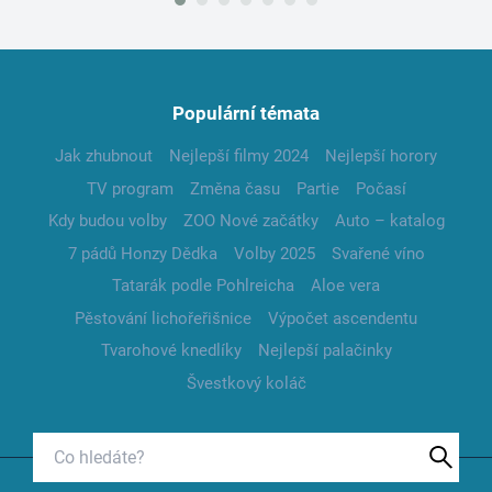
Populární témata
Jak zhubnout
Nejlepší filmy 2024
Nejlepší horory
TV program
Změna času
Partie
Počasí
Kdy budou volby
ZOO Nové začátky
Auto – katalog
7 pádů Honzy Dědka
Volby 2025
Svařené víno
Tatarák podle Pohlreicha
Aloe vera
Pěstování lichořeřišnice
Výpočet ascendentu
Tvarohové knedlíky
Nejlepší palačinky
Švestkový koláč