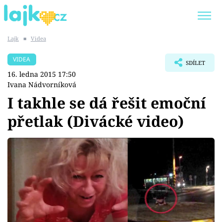
Lajk
■
Videa
Trendy:
KARLOS VÉMOLA
ONLYFANS
VIDEA
SDÍLET
SHOPAHOLICADEL
CLASH OF THE STARS
16. ledna 2015 17:50
Ivana Nádvorníková
I takhle se dá řešit emoční
přetlak (Divácké video)
Témata
Showbyznys
Youtubeři
Virály