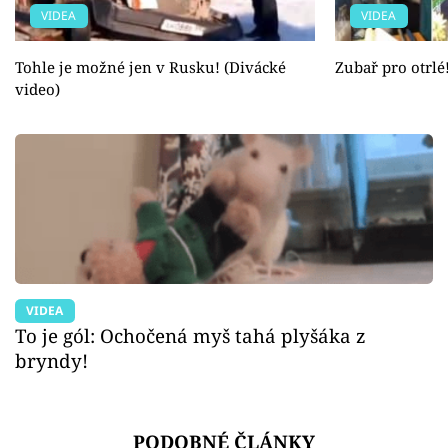
VIDEA
VIDEA
Tohle je možné jen v Rusku! (Divácké
Zubař pro otrlé
video)
VIDEA
To je gól: Ochočená myš tahá plyšáka z
bryndy!
PODOBNÉ ČLÁNKY