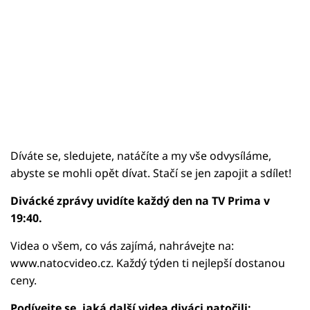
Díváte se, sledujete, natáčíte a my vše odvysíláme,
abyste se mohli opět dívat. Stačí se jen zapojit a sdílet!
Divácké zprávy uvidíte každý den na TV Prima v
19:40.
Videa o všem, co vás zajímá, nahrávejte na:
www.natocvideo.cz. Každý týden ti nejlepší dostanou
ceny.
Podívejte se, jaká další videa diváci natočili: