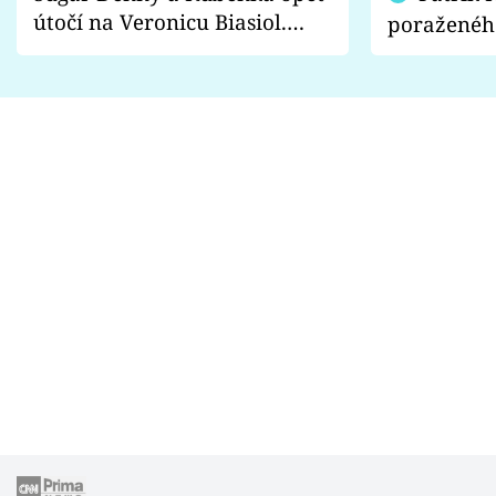
útočí na Veronicu Biasiol.
poraženéh
Proč je podle nich falešná a
fanoušci n
lže o své nevěře?