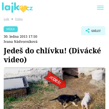
Lajk
■
Videa
Trendy:
KARLOS VÉMOLA
ONLYFANS
VIDEA
SDÍLET
SHOPAHOLICADEL
CLASH OF THE STARS
30. ledna 2015 17:50
Ivana Nádvorníková
Jedeš do chlívku! (Divácké
video)
Témata
Showbyznys
Youtubeři
Virály