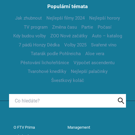
Populární témata
Jak zhubnout
Nejlepší filmy 2024
Nejlepší horory
TV program
Změna času
Partie
Počasí
Kdy budou volby
ZOO Nové začátky
Auto – katalog
7 pádů Honzy Dědka
Volby 2025
Svařené víno
Tatarák podle Pohlreicha
Aloe vera
Pěstování lichořeřišnice
Výpočet ascendentu
Tvarohové knedlíky
Nejlepší palačinky
Švestkový koláč
O FTV Prima
Management