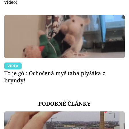
video)
VIDEA
To je gól: Ochočená myš tahá plyšáka z
bryndy!
PODOBNÉ ČLÁNKY