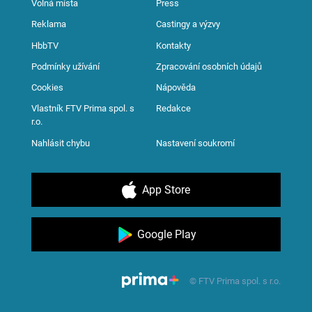
Volná místa
Press
Reklama
Castingy a výzvy
HbbTV
Kontakty
Podmínky užívání
Zpracování osobních údajů
Cookies
Nápověda
Vlastník FTV Prima spol. s
Redakce
r.o.
Nahlásit chybu
Nastavení soukromí
App Store
Google Play
© FTV Prima spol. s r.o.