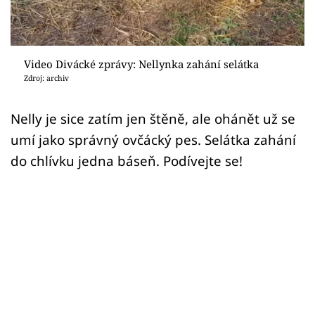
Sex a vztahy
Videa
Video Divácké zprávy: Nellynka zahání selátka
Sledujte prima+
Zdroj: archiv
Přihlášení
Nelly je sice zatím jen štěně, ale ohánět už se
umí jako správný ovčácký pes. Selátka zahání
do chlívku jedna báseň. Podívejte se!
Sledujte nás