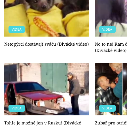
VIDEA
VIDEA
Netopýrci dostávají sváču (Divácké video)
No to ne! Kam d
(Divácké video)
VIDEA
VIDEA
Tohle je možné jen v Rusku! (Divácké
Zubař pro otrlé