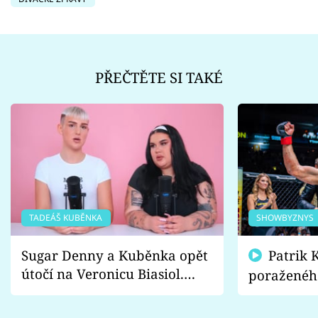
PŘEČTĚTE SI TAKÉ
TADEÁŠ KUBĚNKA
SHOWBYZNYS
Sugar Denny a Kuběnka opět
Patrik Kincl se zastal
útočí na Veronicu Biasiol.
poraženéh
Proč je podle nich falešná a
fanoušci n
lže o své nevěře?