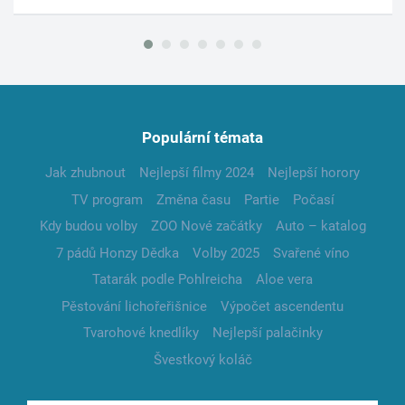
Populární témata
Jak zhubnout
Nejlepší filmy 2024
Nejlepší horory
TV program
Změna času
Partie
Počasí
Kdy budou volby
ZOO Nové začátky
Auto – katalog
7 pádů Honzy Dědka
Volby 2025
Svařené víno
Tatarák podle Pohlreicha
Aloe vera
Pěstování lichořeřišnice
Výpočet ascendentu
Tvarohové knedlíky
Nejlepší palačinky
Švestkový koláč