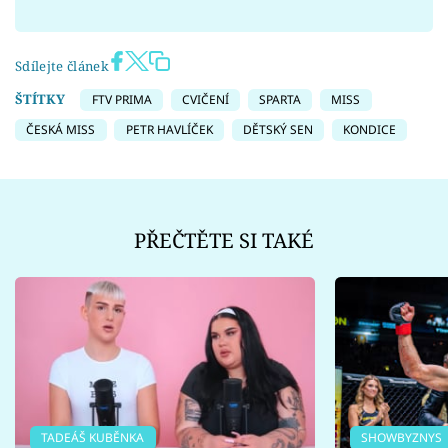
Sdílejte článek
ŠTÍTKY
FTV PRIMA
CVIČENÍ
SPARTA
MISS
ČESKÁ MISS
PETR HAVLÍČEK
DĚTSKÝ SEN
KONDICE
PŘEČTĚTE SI TAKÉ
TADEÁŠ KUBĚNKA
SHOWBYZNYS