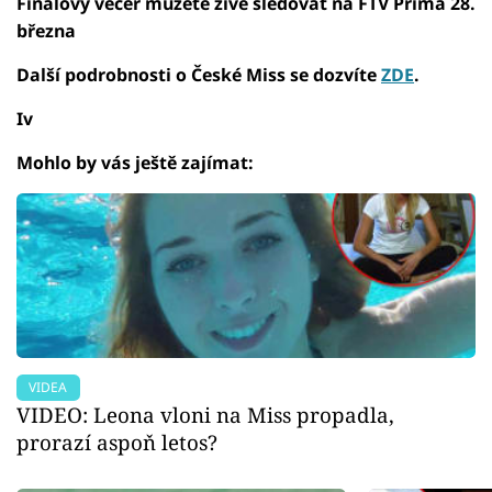
Finálový večer můžete živě sledovat na FTV Prima 28.
března
Další podrobnosti o České Miss se dozvíte
ZDE
.
Iv
Mohlo by vás ještě zajímat:
VIDEA
VIDEO: Leona vloni na Miss propadla,
prorazí aspoň letos?