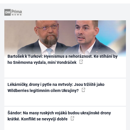
Bartošek k Turkovi: Hyenismus a nehoráznost. Ke stíhání by
ho Sněmovna vydala, míní Vondráček
Lékárničky, drony i pytle na mrtvoly: Jsou tržiště jako
Wildberries legitimním cílem Ukrajiny?
Šándor: Na masy ruských vojáků budou ukrajinské drony
krátké. Konflikt se nevyvíjí dobře