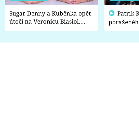
Sugar Denny a Kuběnka opět
Patrik Kincl se zastal
útočí na Veronicu Biasiol.
poraženéh
Proč je podle nich falešná a
fanoušci n
lže o své nevěře?