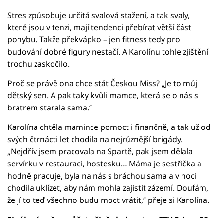
Stres způsobuje určitá svalová stažení, a tak svaly,
které jsou v tenzi, mají tendenci přebírat větší část
pohybu. Takže překvápko – jen fitness tedy pro
budování dobré figury nestačí. A Karolínu tohle zjištění
trochu zaskočilo.
Proč se právě ona chce stát Českou Miss? „Je to můj
dětský sen. A pak taky kvůli mamce, která se o nás s
bratrem starala sama.“
Karolína chtěla mamince pomoct i finančně, a tak už od
svých čtrnácti let chodila na nejrůznější brigády.
„Nejdřív jsem pracovala na Spartě, pak jsem dělala
servírku v restauraci, hostesku… Máma je sestřička a
hodně pracuje, byla na nás s bráchou sama a v noci
chodila uklízet, aby nám mohla zajistit zázemí. Doufám,
že jí to teď všechno budu moct vrátit,“ přeje si Karolína.