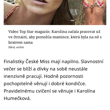
Sex a vztahy
Videa
Sledujte prima+
Video Top Star magazín: Karolína začala pracovat už
ve čtrnácti, aby pomohla mamince, která byla na ně s
Přihlášení
bratrem sama
Zdroj: archiv
Sledujte nás
Finalistky České Miss mají napilno. Slavnostní
večer se blíží a dívky na sobě neustále
inenzivně pracují. Hodně pozornosti
pochopitelně věnují i dobré kondičce.
Pravidelnému cvičení se věnuje i Karolína
Humečková.