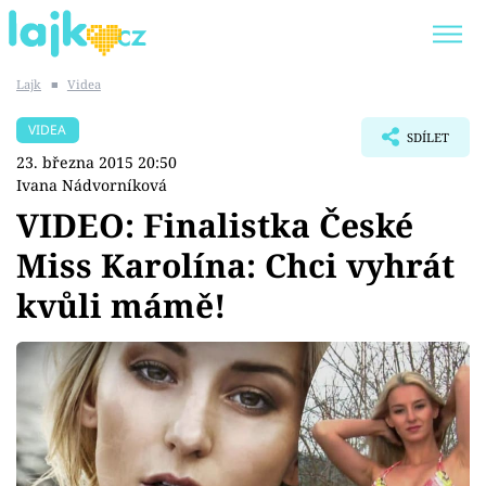
Lajk
■
Videa
Trendy:
KARLOS VÉMOLA
ONLYFANS
VIDEA
SDÍLET
SHOPAHOLICADEL
CLASH OF THE STARS
23. března 2015 20:50
Ivana Nádvorníková
VIDEO: Finalistka České
Miss Karolína: Chci vyhrát
Témata
kvůli mámě!
Showbyznys
Youtubeři
Virály