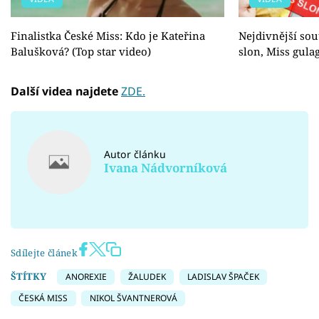
Finalistka České Miss: Kdo je Kateřina
Nejdivnější sou
Balušková? (Top star video)
slon, Miss gula
Další videa najdete
ZDE.
Autor článku
Ivana Nádvorníková
Sdílejte článek
ŠTÍTKY
ANOREXIE
ŽALUDEK
LADISLAV ŠPAČEK
ČESKÁ MISS
NIKOL ŠVANTNEROVÁ