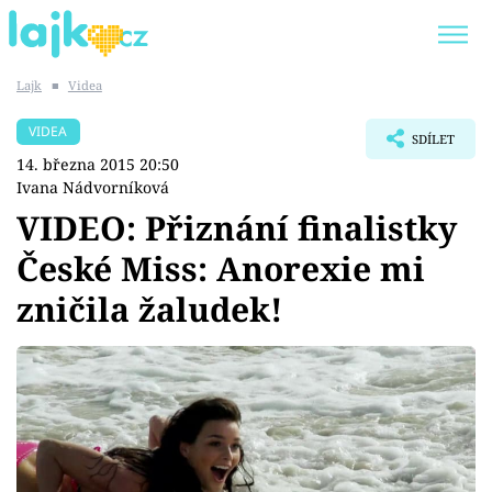
Lajk
■
Videa
Trendy:
KARLOS VÉMOLA
ONLYFANS
VIDEA
SDÍLET
SHOPAHOLICADEL
CLASH OF THE STARS
14. března 2015 20:50
Ivana Nádvorníková
VIDEO: Přiznání finalistky
České Miss: Anorexie mi
Témata
zničila žaludek!
Showbyznys
Youtubeři
Virály