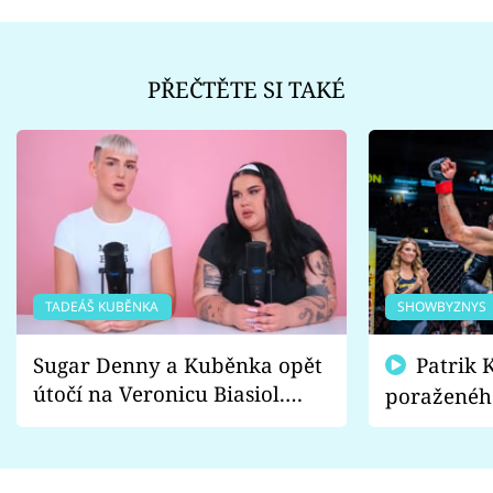
PŘEČTĚTE SI TAKÉ
TADEÁŠ KUBĚNKA
SHOWBYZNYS
Sugar Denny a Kuběnka opět
Patrik Kincl se zastal
útočí na Veronicu Biasiol.
poraženéh
Proč je podle nich falešná a
fanoušci n
lže o své nevěře?