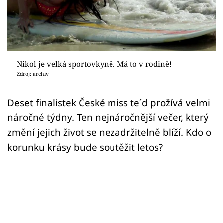
Sex a vztahy
Videa
Sledujte prima+
Nikol je velká sportovkyně. Má to v rodině!
Zdroj: archiv
Přihlášení
Deset finalistek České miss te´d prožívá velmi
náročné týdny. Ten nejnáročnější večer, který
Sledujte nás
změní jejich život se nezadržitelně blíží. Kdo o
korunku krásy bude soutěžit letos?