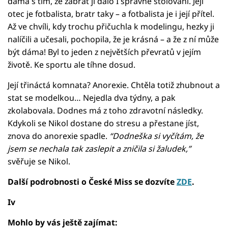
dáma s tím, že zabrat jí dalo I správné stolování. Její
otec je fotbalista, bratr taky – a fotbalista je i její přítel.
Až ve chvíli, kdy trochu přičuchla k modelingu, hezky ji
nalíčili a učesali, pochopila, že je krásná – a že z ní může
být dáma! Byl to jeden z největších převratů v jejím
životě. Ke sportu ale tíhne dosud.
Její třináctá komnata? Anorexie. Chtěla totiž zhubnout a
stat se modelkou… Nejedla dva týdny, a pak
zkolabovala. Dodnes má z toho zdravotní následky.
Kdykoli se Nikol dostane do stresu a přestane jíst,
znova do anorexie spadle.
“Dodneška si vyčítám, že
jsem se nechala tak zaslepit a zničila si žaludek,”
svěřuje se Nikol.
Další podrobnosti o České Miss se dozvíte
ZDE
.
Iv
Mohlo by vás ještě zajímat: