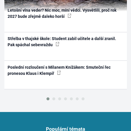
Letošní vlna veder? Nic moc, míní vědci. Vysvětlili, proč rok
2027 bude zřejmě daleko horší
Střelba v thajské škole: Student zabil učitele a další zranil.
Pak spáchal sebevraždu
Poslední rozloučení s Milanem Knížákem: Smuteční řec
pronesou Klaus i Klempíř
Populární témata