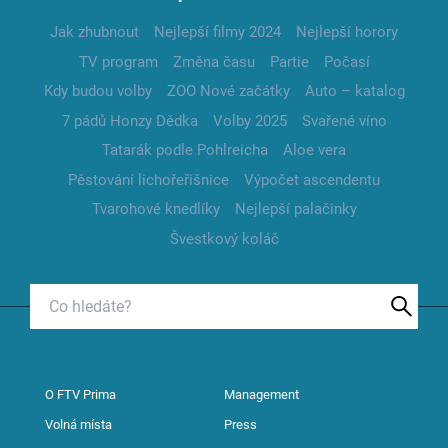
Jak zhubnout
Nejlepší filmy 2024
Nejlepší horory
TV program
Změna času
Partie
Počasí
Kdy budou volby
ZOO Nové začátky
Auto – katalog
7 pádů Honzy Dědka
Volby 2025
Svařené víno
Tatarák podle Pohlreicha
Aloe vera
Pěstování lichořeřišnice
Výpočet ascendentu
Tvarohové knedlíky
Nejlepší palačinky
Švestkový koláč
O FTV Prima
Management
Volná místa
Press