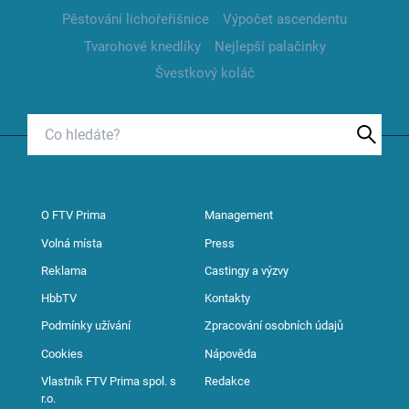
Pěstování lichořeřišnice
Výpočet ascendentu
Tvarohové knedlíky
Nejlepší palačinky
Švestkový koláč
O FTV Prima
Management
Volná místa
Press
Reklama
Castingy a výzvy
HbbTV
Kontakty
Podmínky užívání
Zpracování osobních údajů
Cookies
Nápověda
Vlastník FTV Prima spol. s
Redakce
r.o.