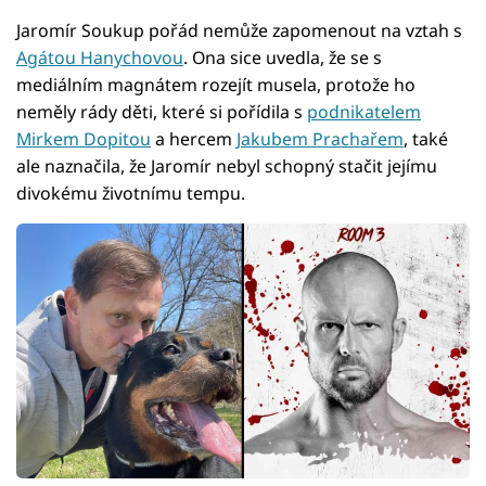
Jaromír Soukup pořád nemůže zapomenout na vztah s
Agátou Hanychovou
. Ona sice uvedla, že se s
mediálním magnátem rozejít musela, protože ho
neměly rády děti, které si pořídila s
podnikatelem
Mirkem Dopitou
a hercem
Jakubem Prachařem
, také
ale naznačila, že Jaromír nebyl schopný stačit jejímu
divokému životnímu tempu.