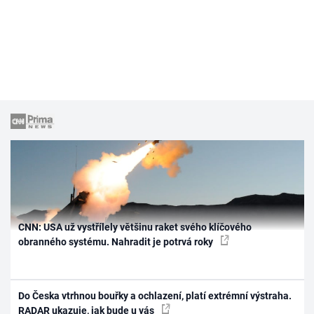
CNN: USA už vystřílely většinu raket svého klíčového
obranného systému. Nahradit je potrvá roky
Do Česka vtrhnou bouřky a ochlazení, platí extrémní výstraha.
RADAR ukazuje, jak bude u vás