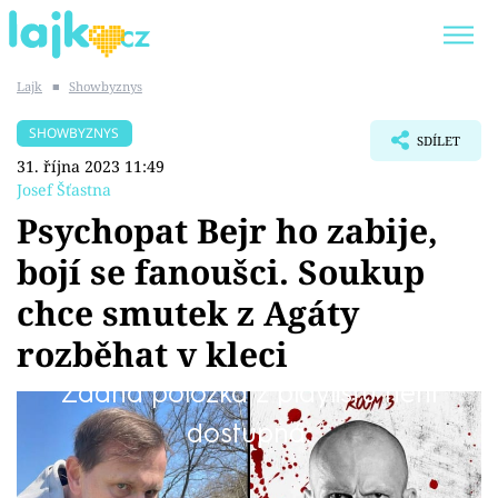
Lajk
■
Showbyznys
Trendy:
KARLOS VÉMOLA
ONLYFANS
SHOWBYZNYS
SDÍLET
SHOPAHOLICADEL
CLASH OF THE STARS
31. října 2023 11:49
Josef Šťastna
Psychopat Bejr ho zabije,
bojí se fanoušci. Soukup
Témata
chce smutek z Agáty
Showbyznys
rozběhat v kleci
Žádná položka z playlistu není
Youtubeři
Mediální magnát Jaromír Soukup (54) netají,
dostupná.
Virály
že je stále otřesený z toho, že ztratil Agátu
Hanychovou (38). Chce přijít na jiné myšlenky