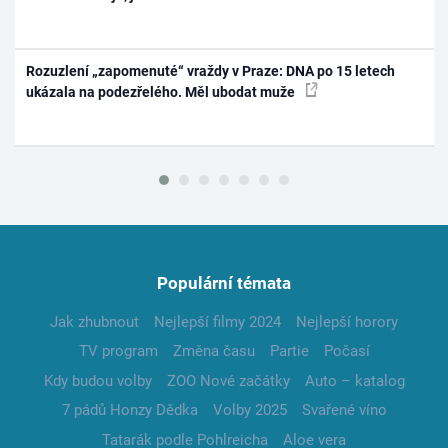
Rozuzlení „zapomenuté“ vraždy v Praze: DNA po 15 letech
ukázala na podezřelého. Měl ubodat muže
Populární témata
Jak zhubnout
Nejlepší filmy 2024
Nejlepší horory
TV program
Změna času
Partie
Počasí
Kdy budou volby
ZOO Nové začátky
Auto – katalog
7 pádů Honzy Dědka
Volby 2025
Svařené víno
Tatarák podle Pohlreicha
Aloe vera