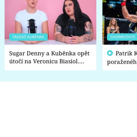
TADEÁŠ KUBĚNKA
SHOWBYZNYS
Sugar Denny a Kuběnka opět
Patrik Kincl se zastal
útočí na Veronicu Biasiol.
poraženéh
Proč je podle nich falešná a
fanoušci n
lže o své nevěře?