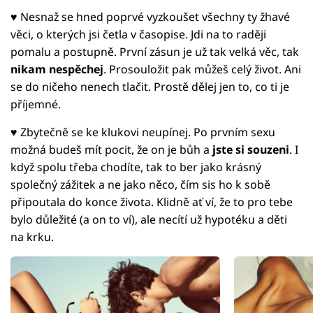
♥ Nesnaž se hned poprvé vyzkoušet všechny ty žhavé
věci, o kterých jsi četla v časopise. Jdi na to raději
pomalu a postupně. První zásun je už tak velká věc, tak
nikam nespěchej
. Prosouložit pak můžeš celý život. Ani
se do ničeho nenech tlačit. Prostě dělej jen to, co ti je
příjemné.
♥ Zbytečně se ke klukovi neupínej. Po prvním sexu
možná budeš mít pocit, že on je bůh a
jste si souzeni
. I
když spolu třeba chodíte, tak to ber jako krásný
společný zážitek a ne jako něco, čím sis ho k sobě
připoutala do konce života. Klidně ať ví, že to pro tebe
bylo důležité (a on to ví), ale necítí už hypotéku a děti
na krku.