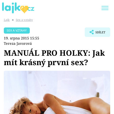
Lajk
■
Sex a vztahy
Trendy:
KARLOS VÉMOLA
ONLYFANS
SEX A VZTAHY
SDÍLET
SHOPAHOLICADEL
CLASH OF THE STARS
19. srpna 2015 15:55
Tereza Javorová
MANUÁL PRO HOLKY: Jak
mít krásný první sex?
Témata
Showbyznys
Youtubeři
Virály