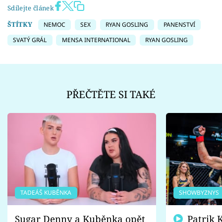
Sdílejte článek
ŠTÍTKY
NEMOC
SEX
RYAN GOSLING
PANENSTVÍ
SVATÝ GRÁL
MENSA INTERNATIONAL
RYAN GOSLING
PŘEČTĚTE SI TAKÉ
TADEÁŠ KUBĚNKA
SHOWBYZNYS
Sugar Denny a Kuběnka opět
Patrik Kincl se zastal