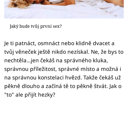
Sex a vztahy
Videa
Jaký bude tvůj první sex?
Sledujte prima+
Je ti patnáct, osmnáct nebo klidně dvacet a
Přihlášení
tvůj věneček ještě nikdo nezískal. Ne, že bys to
nechtěla...jen čekáš na správného kluka,
správnou příležitost, správné místo a možná i
Sledujte nás
na správnou konstelaci hvězd. Takže čekáš už
pěkně dlouho a začíná tě to pěkně štvát. Jak o
"to" ale přijít hezky?