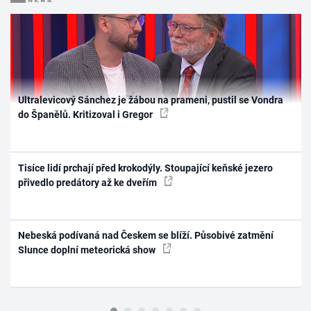
Ultralevicový Sánchez je žábou na prameni, pustil se Vondra
do Španělů. Kritizoval i Gregor
Tisíce lidí prchají před krokodýly. Stoupající keňské jezero
přivedlo predátory až ke dveřím
Nebeská podívaná nad Českem se blíží. Působivé zatmění
Slunce doplní meteorická show