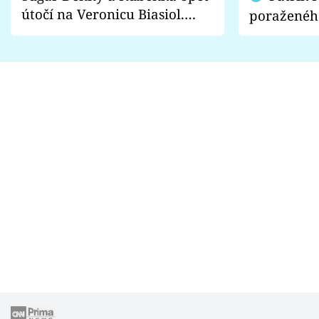
útočí na Veronicu Biasiol.
poraženéh
Proč je podle nich falešná a
fanoušci n
lže o své nevěře?