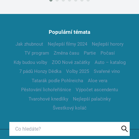
Populární témata
Jak zhubnout
Nejlepší filmy 2024
Nejlepší horory
TV program
Změna času
Partie
Počasí
Kdy budou volby
ZOO Nové začátky
Auto – katalog
7 pádů Honzy Dědka
Volby 2025
Svařené víno
Tatarák podle Pohlreicha
Aloe vera
Pěstování lichořeřišnice
Výpočet ascendentu
Tvarohové knedlíky
Nejlepší palačinky
Švestkový koláč