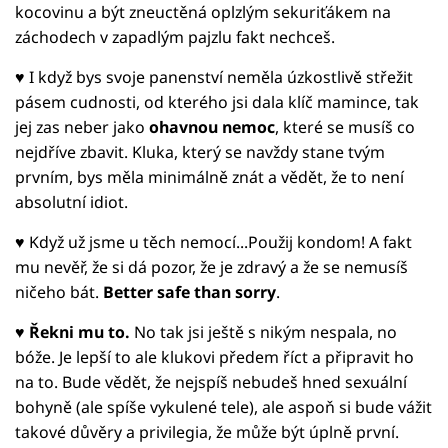
kocovinu a být zneuctěná oplzlým sekuriťákem na
záchodech v zapadlým pajzlu fakt nechceš.
♥ I když bys svoje panenství neměla úzkostlivě střežit
pásem cudnosti, od kterého jsi dala klíč mamince, tak
jej zas neber jako
ohavnou nemoc
, které se musíš co
nejdříve zbavit. Kluka, který se navždy stane tvým
prvním, bys měla minimálně znát a vědět, že to není
absolutní idiot.
♥ Když už jsme u těch nemocí...Použij kondom! A fakt
mu nevěř, že si dá pozor, že je zdravý a že se nemusíš
ničeho bát.
Better safe than sorry
.
♥
Řekni mu to.
No tak jsi ještě s nikým nespala, no
bóže. Je lepší to ale klukovi předem říct a připravit ho
na to. Bude vědět, že nejspíš nebudeš hned sexuální
bohyně (ale spíše vykulené tele), ale aspoň si bude vážit
takové důvěry a privilegia, že může být úplně první.