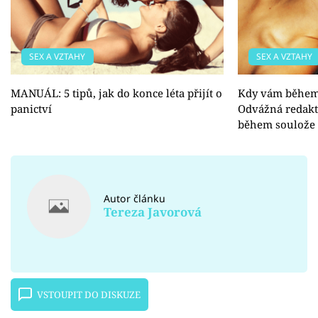
SEX A VZTAHY
SEX A VZTAHY
MANUÁL: 5 tipů, jak do konce léta přijít o
Kdy vám během 
panictví
Odvážná redakt
během soulože
Autor článku
Tereza Javorová
VSTOUPIT DO DISKUZE