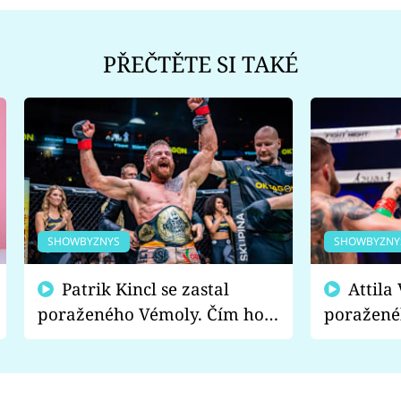
PŘEČTĚTE SI TAKÉ
SHOWBYZNYS
SHOWBYZNY
Patrik Kincl se zastal
Attila Végh podpořil
poraženého Vémoly. Čím ho
poražené
fanoušci naštvali?
chce radě
s vítězem