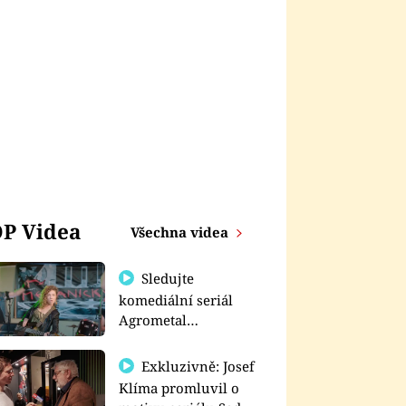
P Videa
Všechna videa
Sledujte
komediální seriál
Agrometal
exkluzivně na
prima+
Exkluzivně: Josef
Klíma promluvil o