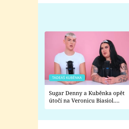
TADEÁŠ KUBĚNKA
Sugar Denny a Kuběnka opět
útočí na Veronicu Biasiol.
Proč je podle nich falešná a
lže o své nevěře?