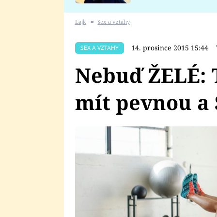
se v Plzni stalo
Lajk
■
Sex a vztahy
14. prosince 2015 15:44
SEX A VZTAHY
Nebuď ŽELÉ: T
mít pevnou a