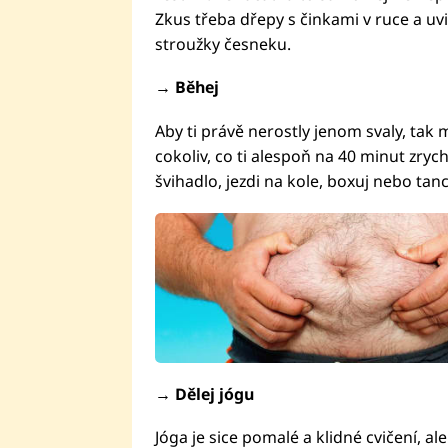
Zkus třeba dřepy s činkami v ruce a uvid
stroužky česneku.
→ Běhej
Aby ti právě nerostly jenom svaly, tak 
cokoliv, co ti alespoň na 40 minut zrych
švihadlo, jezdi na kole, boxuj nebo tanc
→ Dělej jógu
Jóga je sice pomalé a klidné cvičení, al