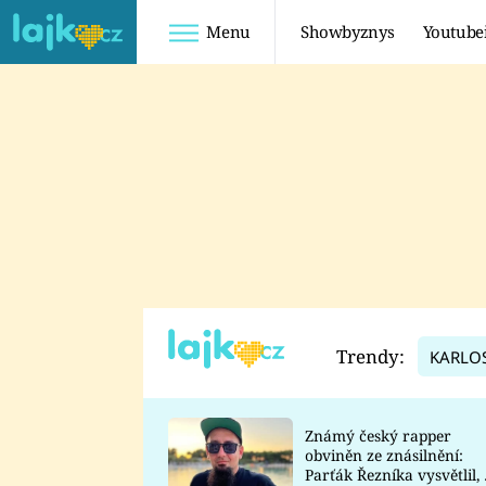
Menu
Showbyznys
Youtube
Youtuberky
Youtubeři
SHOPAHOLICADEL
FATTYPILLOW
ANNA ŠULC
FREESCOOT
SUGAR DENNY
ADAM KAJUMI
LADUŠKA
TADEÁŠ KUBĚNKA
DOMINIKA
DATEL
Trendy:
KARLO
MYSLIVCOVÁ
Známý český rapper
obviněn ze znásilnění:
Parťák Řezníka vysvětlil, 