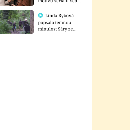
motivu seriálu Sedm
schodů k moci
Linda Rybová
popsala temnou
minulost Sáry ze
seriálu Zákony vlka