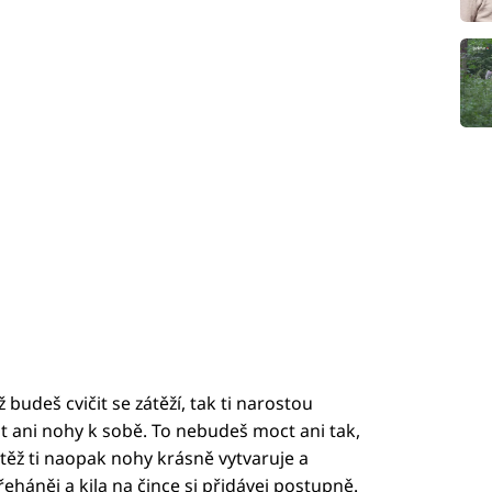
udeš cvičit se zátěží, tak ti narostou
 ani nohy k sobě. To nebudeš moct ani tak,
těž ti naopak nohy krásně vytvaruje a
eháněj a kila na čince si přidávej postupně.