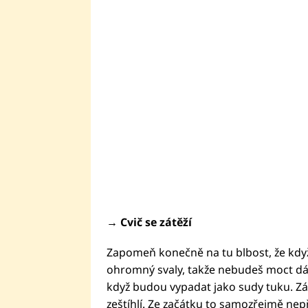
→ Cvič se zátěží
Zapomeň konečně na tu blbost, že když b
ohromný svaly, takže nebudeš moct dát
když budou vypadat jako sudy tuku. Zá
zeštíhlí. Ze začátku to samozřejmě nepř