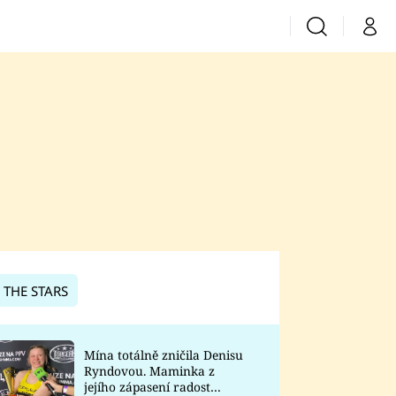
Vyhledávání
Můj 
Prima+
CNN Prima News
Prima Fresh
Prima Living
Prima Zoom
 THE STARS
Prima Lajk
Mína totálně zničila Denisu
Ryndovou. Maminka z
Sledujte nás
jejího zápasení radost