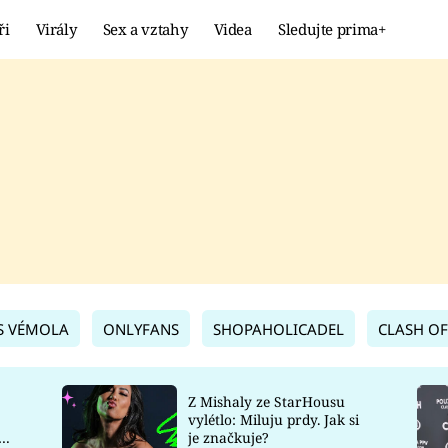
ři
Virály
Sex a vztahy
Videa
Sledujte prima+
Showbyznys
Extrém
VIRÁLY
KURIOZITY
VIDEA
KVÍZY
S VÉMOLA
ONLYFANS
SHOPAHOLICADEL
CLASH OF
Z Mishaly ze StarHousu
vylétlo: Miluju prdy. Jak si
co
je značkuje?