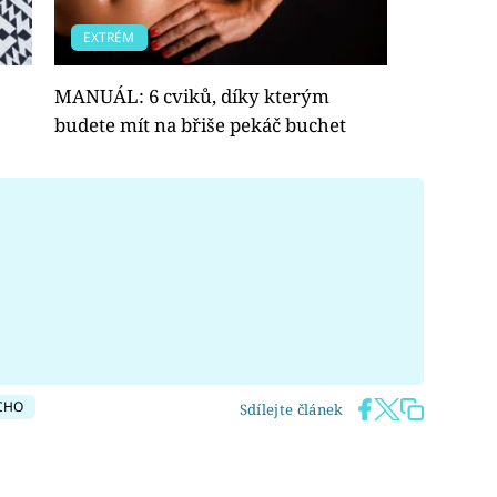
EXTRÉM
MANUÁL: 6 cviků, díky kterým
budete mít na břiše pekáč buchet
CHO
Sdílejte článek