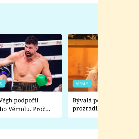
S
VIRÁLY
Bývalá pornoherečka
prozradila, co ji šokova
ho Vémolu. Proč
natáčení Euforie. Vážně
ji zápasit s ním než
bylo drsnější než hanba
 Kinclem?
filmy?