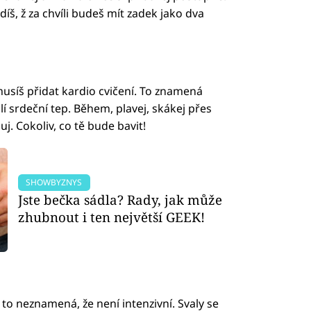
íš, ž za chvíli budeš mít zadek jako dva
musíš přidat kardio cvičení. To znamená
lí srdeční tep. Během, plavej, skákej přes
uj. Cokoliv, co tě bude bavit!
SHOWBYZNYS
Jste bečka sádla? Rady, jak může
zhubnout i ten největší GEEK!
e to neznamená, že není intenzivní. Svaly se