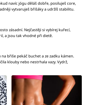
Pokud navíc jógu děláš dobře, posiluješ core,
adněji vytvaruješ břišáky a udržíš stabilitu.
sto zásadní. Nejčastěji si vybírej kuřecí,
ií, a jsou tak vhodné při dietě.
 na břiše pekáč buchet a ze zadku kámen.
čila klouby nebo nestrhala vazy. Vydrž,