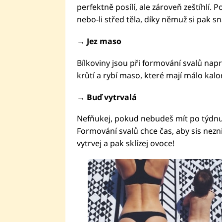
perfektně posílí, ale zároveň zeštíhlí. 
nebo-li střed těla, díky němuž si pak sn
→ Jez maso
Bílkoviny jsou při formování svalů napro
krůtí a rybí maso, které mají málo kalor
→ Buď vytrvalá
Nefňukej, pokud nebudeš mít po týdnu
Formování svalů chce čas, aby sis nezni
vytrvej a pak sklízej ovoce!