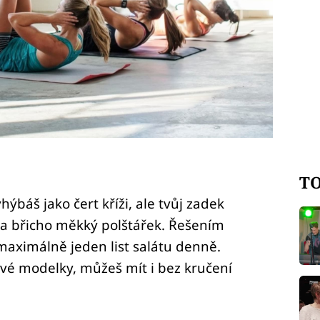
TO
hýbáš jako čert kříži, ale tvůj zadek
 a břicho měkký polštářek. Řešením
 maximálně jeden list salátu denně.
ové modelky, můžeš mít i bez kručení