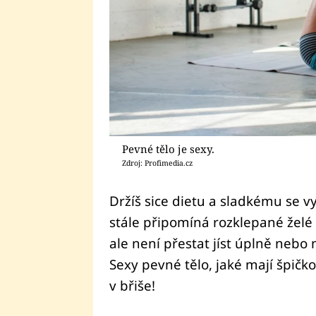
Pevné tělo je sexy.
Zdroj: Profimedia.cz
Držíš sice dietu a sladkému se vy
stále připomíná rozklepané želé
ale není přestat jíst úplně nebo
Sexy pevné tělo, jaké mají špičk
v břiše!