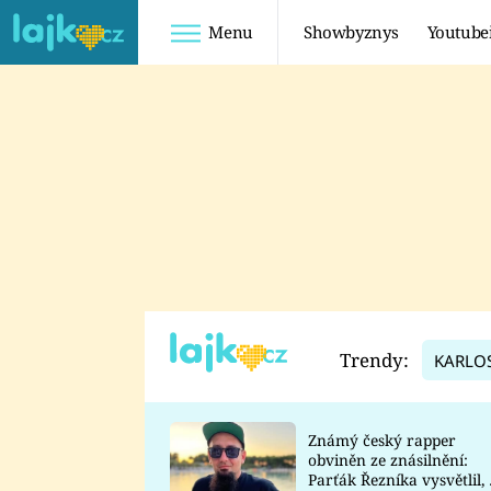
Menu
Showbyznys
Youtube
Youtuberky
Youtubeři
SHOPAHOLICADEL
FATTYPILLOW
ANNA ŠULC
FREESCOOT
SUGAR DENNY
ADAM KAJUMI
LADUŠKA
TADEÁŠ KUBĚNKA
DOMINIKA
DATEL
Trendy:
KARLO
MYSLIVCOVÁ
Známý český rapper
obviněn ze znásilnění:
Parťák Řezníka vysvětlil, 