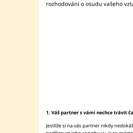
rozhodování o osudu vašeho vzt
1. Váš partner s vámi nechce trávit ča
Jestliže si na vás partner nikdy nedoká
podřizovat jeho rozvrhu vy, je to známk