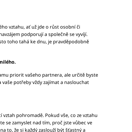
ho vztahu, ať už jde o růst osobní či
 navzájem podporují a společně se vyvíjí.
ísto toho tahá ke dnu, je pravděpodobně
milého.
amu priorit vašeho partnera, ale určitě byste
a vaše potřeby vždy zajímat a naslouchat
jící vztah pohromadě. Pokud vše, co ze vztahu
te se zamyslet nad tím, proč jste vůbec ve
 to, že si každý zaslouží být šťastný a