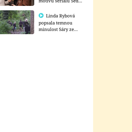
motivu seriálu Sedm
schodů k moci
Linda Rybová
popsala temnou
minulost Sáry ze
seriálu Zákony vlka