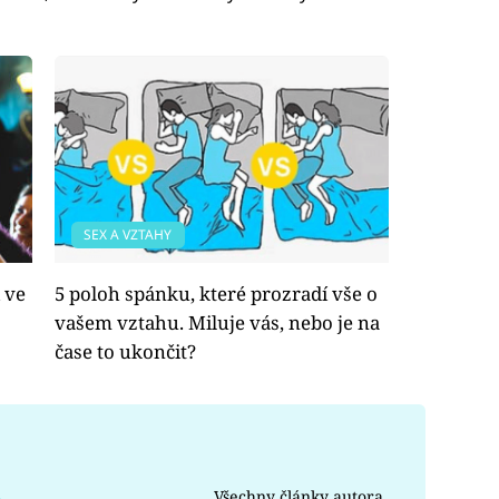
SEX A VZTAHY
 ve
5 poloh spánku, které prozradí vše o
vašem vztahu. Miluje vás, nebo je na
čase to ukončit?
Všechny články autora