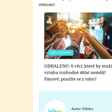
milován!
SEX A VZTAHY
ODHALENO: 6 věcí, které by muži
vztahu rozhodně dělat neměli!
Pánové, poučíte se z toho?
Autor článku