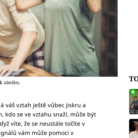
TO
k zániku.
 váš vztah ještě vůbec jiskru a
, kdo se ve vztahu snaží, může být
yž víte, že se neustále točíte v
signálů vám může pomoci v