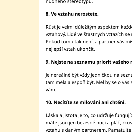
nudného stereotypu.
8. Ve vztahu nerostete.
Růst je velmi důležitým aspektem každé
vztahový. Lidé ve šťastných vztazích se
Pokud tomu tak není, a partner vás m
nejlepší vztah ukončit.
9. Nejste na seznamu priorit vašeho 
Je nereálné být vždy jedničkou na sezn
tam měla alespoň být. Měl by se o vás 
vám.
10. Necítíte se milováni ani chtěni.
Láska a jistota je to, co udržuje fungu
máte jsou jen bezesné noci a pláč, zkus
vztahu s daným partnerem. Pamatujte na