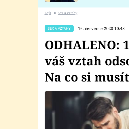
se v Plzni stalo
Lajk
■
Sex a vztahy
16. července 2020 10:48
SEX A VZTAHY
ODHALENO: 10
váš vztah ods
Na co si musí