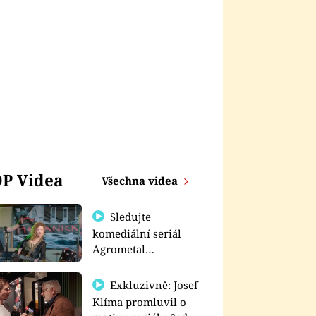
P Videa
Všechna videa
Sledujte
komediální seriál
Agrometal
exkluzivně na
prima+
Exkluzivně: Josef
Klíma promluvil o