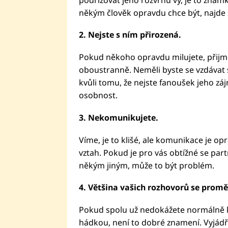
někým člověk opravdu chce být, najde s
2. Nejste s ním přirozená.
Pokud někoho opravdu milujete, přijmet
oboustranně. Neměli byste se vzdávat sv
kvůli tomu, že nejste fanoušek jeho z
osobnost.
3. Nekomunikujete.
Víme, je to klišé, ale komunikace je 
vztah. Pokud je pro vás obtížné se partn
někým jiným, může to být problém.
4. Většina vašich rozhovorů se promě
Pokud spolu už nedokážete normálně k
hádkou, není to dobré znamení. Vyjádřen