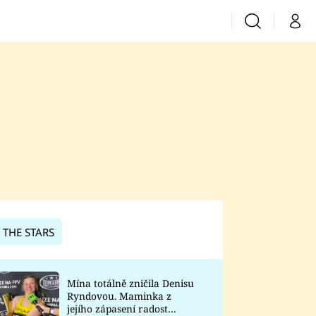
Vyhledávání
Můj 
Prima+
CNN Prima News
Prima Fresh
Prima Living
Prima Zoom
 THE STARS
Prima Lajk
Mína totálně zničila Denisu
Ryndovou. Maminka z
Sledujte nás
jejího zápasení radost