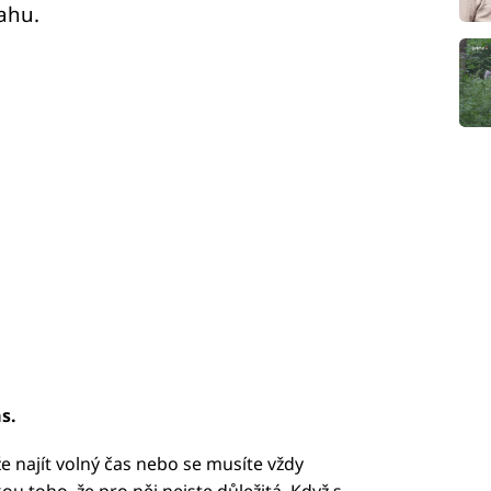
ahu.
s.
že najít volný čas nebo se musíte vždy
ou toho, že pro něj nejste důležitá. Když s