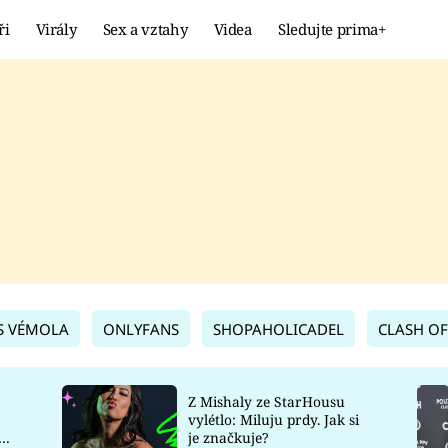
ři
Virály
Sex a vztahy
Videa
Sledujte prima+
Showbyznys
Extrém
VIRÁLY
KURIOZITY
VIDEA
KVÍZY
S VÉMOLA
ONLYFANS
SHOPAHOLICADEL
CLASH OF
Z Mishaly ze StarHousu
vylétlo: Miluju prdy. Jak si
co
je značkuje?