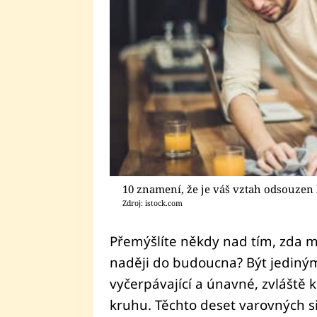
10 znamení, že je váš vztah odsouzen 
Zdroj: istock.com
Přemýšlíte někdy nad tím, zda má
naději do budoucna? Být jediným
vyčerpávající a únavné, zvláště kd
kruhu. Těchto deset varovných 