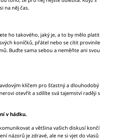
i na něj čas.
e ho takového, jaký je, a to by mělo platit
ých koníčků, přátel nebo se cítit provinile
ájmů. Buďte sama sebou a neměňte ani svou
opravdovým klíčem pro šťastný a dlouhodobý
erovi otevřít a sdílíte svá tajemství raději s
ní v hádku.
omunikovat a většina vašich diskusí končí
í názorů je zdravé, ale ne si vjet do vlasů