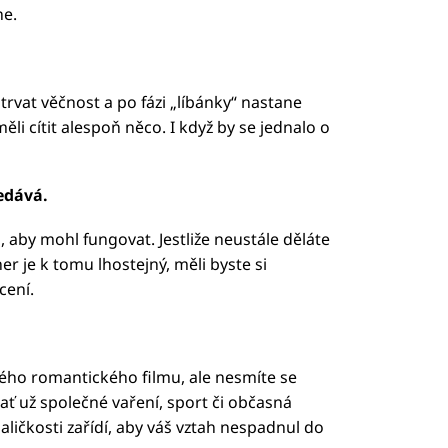
ne.
 trvat věčnost a po fázi „líbánky“ nastane
ěli cítit alespoň něco. I když by se jednalo o
edává.
, aby mohl fungovat. Jestliže neustále děláte
ner je k tomu lhostejný, měli byste si
cení.
ého romantického filmu, ale nesmíte se
, ať už společné vaření, sport či občasná
ličkosti zařídí, aby váš vztah nespadnul do