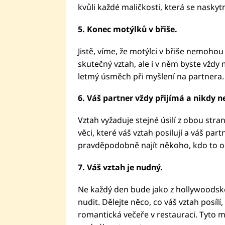
kvůli každé maličkosti, která se naskyt
5. Konec motýlků v břiše.
Jistě, víme, že motýlci v břiše nemohou
skutečný vztah, ale i v něm byste vždy m
letmý úsměch při myšlení na partnera.
6. Váš partner vždy přijímá a nikdy n
Vztah vyžaduje stejné úsilí z obou stran
věci, které váš vztah posilují a váš part
pravděpodobně najít někoho, kdo to o
7. Váš vztah je nudný.
Ne každý den bude jako z hollywoodsk
nudit. Dělejte něco, co váš vztah posílí
romantická večeře v restauraci. Tyto ma