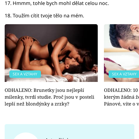
17. Hmmm, tohle bych mohl dělat celou noc.
18. Toužím cítit tvoje tělo na mém.
SEX A VZTAHY
SEX A VZTAHY
ODHALENO: Brunetky jsou nejlepší
ODHALENO: 10 s
milenky, tvrdí studie. Proč jsou v posteli
kterým žádná ž
lepší než blondýnky a zrzky?
Pánové, víte o 