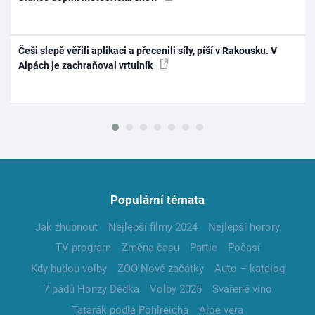
Češi slepě věřili aplikaci a přecenili síly, píší v Rakousku. V
Alpách je zachraňoval vrtulník
Populární témata
Jak zhubnout
Nejlepší filmy 2024
Nejlepší horory
TV program
Změna času
Partie
Počasí
Kdy budou volby
ZOO Nové začátky
Auto – katalog
7 pádů Honzy Dědka
Volby 2025
Svařené víno
Tatarák podle Pohlreicha
Aloe vera