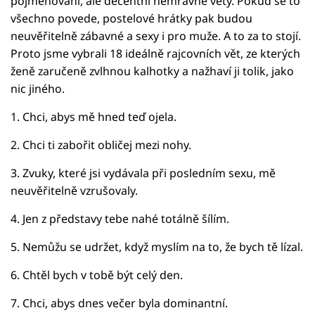
pojmenování, ale decentní nemravné věty. Pokud se to
všechno povede, postelové hrátky pak budou
neuvěřitelně zábavné a sexy i pro muže. A to za to stojí.
Proto jsme vybrali 18 ideálně rajcovních vět, ze kterých
ženě zaručeně zvlhnou kalhotky a nažhaví ji tolik, jako
nic jiného.
1. Chci, abys mě hned teď ojela.
2. Chci ti zabořit obličej mezi nohy.
3. Zvuky, které jsi vydávala při posledním sexu, mě
neuvěřitelně vzrušovaly.
4. Jen z představy tebe nahé totálně šílím.
5. Nemůžu se udržet, když myslím na to, že bych tě lízal.
6. Chtěl bych v tobě být celý den.
7. Chci, abys dnes večer byla dominantní.