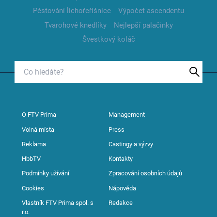
Pěstování lichořeřišnice
Výpočet ascendentu
Tvarohové knedlíky
Nejlepší palačinky
Švestkový koláč
O FTV Prima
Management
Volná místa
Press
Reklama
Castingy a výzvy
HbbTV
Kontakty
Podmínky užívání
Zpracování osobních údajů
Cookies
Nápověda
Vlastník FTV Prima spol. s
Redakce
r.o.