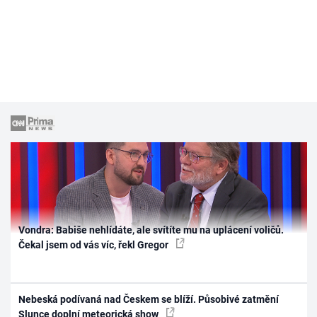
Vondra: Babiše nehlídáte, ale svítíte mu na uplácení voličů.
Čekal jsem od vás víc, řekl Gregor
Nebeská podívaná nad Českem se blíží. Působivé zatmění
Slunce doplní meteorická show