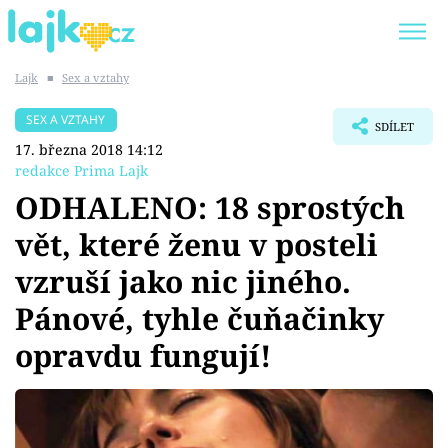
Lajk
■
Sex a vztahy
Trendy:
KARLOS VÉMOLA
ONLYFANS
SEX A VZTAHY
SDÍLET
SHOPAHOLICADEL
CLASH OF THE STARS
17. března 2018 14:12
redakce Prima Lajk
ODHALENO: 18 sprostých
vět, které ženu v posteli
Témata
vzruší jako nic jiného.
Showbyznys
Pánové, tyhle čuňačinky
opravdu fungují!
Youtubeři
Virály