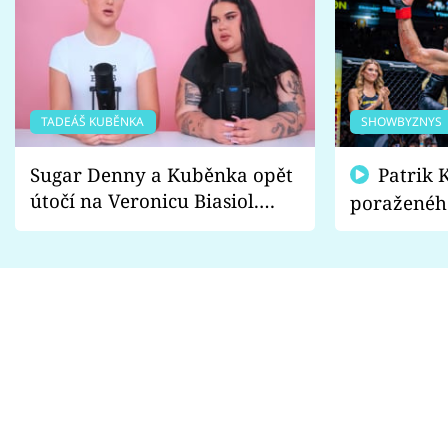
TADEÁŠ KUBĚNKA
SHOWBYZNYS
Sugar Denny a Kuběnka opět
Patrik Kincl se zastal
útočí na Veronicu Biasiol.
poraženéh
Proč je podle nich falešná a
fanoušci n
lže o své nevěře?