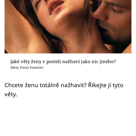
Sex a vztahy
Videa
Sledujte prima+
Přihlášení
Jaké věty ženy v posteli nažhaví jako nic jiného?
Zdroj: Focus Features
Sledujte nás
Chcete ženu totálně nažhavit? Říkejte jí tyto
věty.