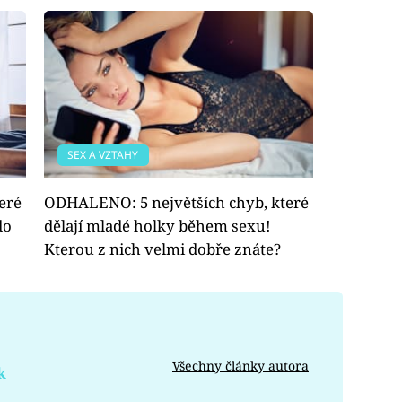
SEX A VZTAHY
eré
ODHALENO: 5 největších chyb, které
do
dělají mladé holky během sexu!
Kterou z nich velmi dobře znáte?
Všechny články autora
k