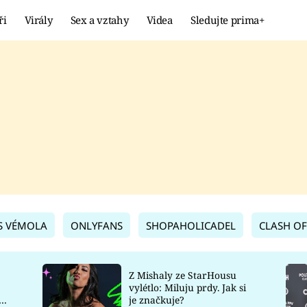
ři
Virály
Sex a vztahy
Videa
Sledujte prima+
Showbyznys
Extrém
VIRÁLY
KURIOZITY
VIDEA
KVÍZY
S VÉMOLA
ONLYFANS
SHOPAHOLICADEL
CLASH OF
Z Mishaly ze StarHousu
vylétlo: Miluju prdy. Jak si
co
je značkuje?