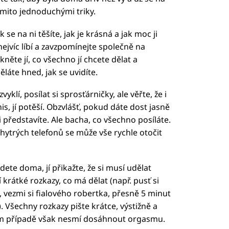
ěmito jednoduchými triky.
k se na ni těšíte, jak je krásná a jak moc ji
nejvíc líbí a zavzpomínejte společně na
něte jí, co všechno jí chcete dělat a
láte hned, jak se uvidíte.
yklí, posílat si sprosťárničky, ale věřte, že i
is, jí potěší. Obzvlášť, pokud dáte dost jasně
ji představíte. Ale bacha, co všechno posíláte.
hytrých telefonů se může vše rychle otočit
ete doma, jí přikažte, že si musí udělat
í krátké rozkazy, co má dělat (např. pusť si
, vezmi si fialového robertka, přesně 5 minut
. Všechny rozkazy pište krátce, výstižně a
ém případě však nesmí dosáhnout orgasmu.