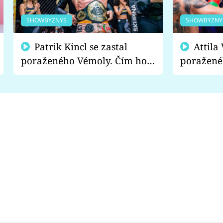
SHOWBYZNYS
SHOWBYZNY
Patrik Kincl se zastal
Attila Végh podpořil
poraženého Vémoly. Čím ho
poražené
fanoušci naštvali?
chce radě
s vítězem