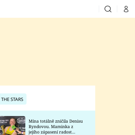
Vyhledávání
Můj 
Prima+
CNN Prima News
Prima Fresh
Prima Living
Prima Zoom
 THE STARS
Prima Lajk
Mína totálně zničila Denisu
Ryndovou. Maminka z
Sledujte nás
jejího zápasení radost