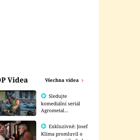
P Videa
Všechna videa
Sledujte
komediální seriál
Agrometal
exkluzivně na
prima+
Exkluzivně: Josef
Klíma promluvil o