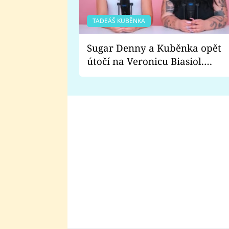
TADEÁŠ KUBĚNKA
Sugar Denny a Kuběnka opět
útočí na Veronicu Biasiol.
Proč je podle nich falešná a
lže o své nevěře?