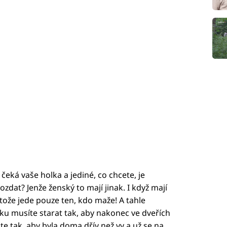
čeká vaše holka a jediné, co chcete, je
ozdat? Jenže ženský to mají jinak. I když mají
otože jede pouze ten, kdo maže! A tahle
rku musíte starat tak, aby nakonec ve dveřích
te tak, aby byla doma dřív než vy a už se na