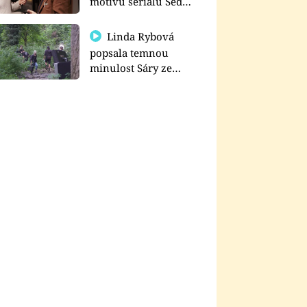
motivu seriálu Sedm
schodů k moci
Linda Rybová
popsala temnou
minulost Sáry ze
seriálu Zákony vlka