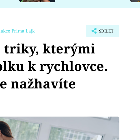
dakce Prima Lajk
SDÍLET
triky, kterými
lku k rychlovce.
e nažhavíte