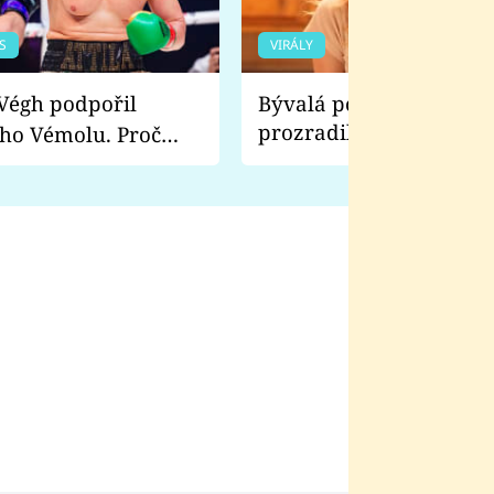
S
VIRÁLY
Bývalá pornoherečka
prozradila, co ji šokova
ho Vémolu. Proč
natáčení Euforie. Vážně
ji zápasit s ním než
bylo drsnější než hanba
 Kinclem?
filmy?