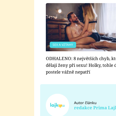
SEX A VZTAHY
ODHALENO: 8 největších chyb, kt
dělají ženy při sexu! Holky, tohle 
postele vážně nepatří
Autor článku
redakce Prima Laj