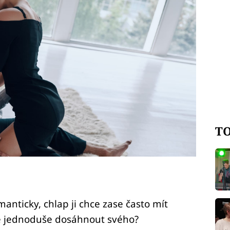
TO
anticky, chlap ji chce zase často mít
vé jednoduše dosáhnout svého?