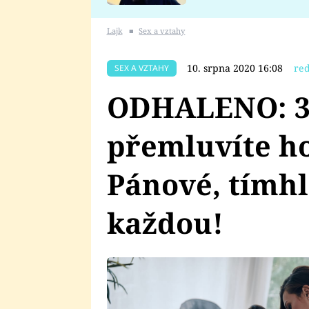
se v Plzni stalo
Lajk
■
Sex a vztahy
10. srpna 2020 16:08
re
SEX A VZTAHY
ODHALENO: 3 
přemluvíte ho
Pánové, tímhl
každou!