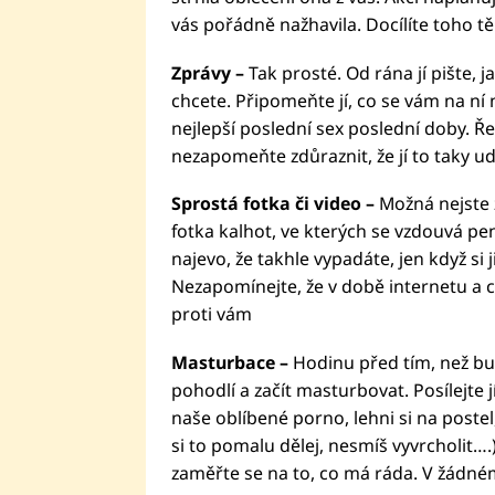
vás pořádně nažhavila. Docílíte toho t
Zprávy –
Tak prosté. Od rána jí pište, ja
chcete. Připomeňte jí, co se vám na ní 
nejlepší poslední sex poslední doby. Řek
nezapomeňte zdůraznit, že jí to taky udě
Sprostá fotka či video –
Možná nejste zv
fotka kalhot, ve kterých se vzdouvá pen
najevo, že takhle vypadáte, jen když si 
Nezapomínejte, že v době internetu a c
proti vám
Masturbace –
Hodinu před tím, než bud
pohodlí a začít masturbovat. Posílejte j
naše oblíbené porno, lehni si na postel
si to pomalu dělej, nesmíš vyvrcholit….)
zaměřte se na to, co má ráda. V žádn