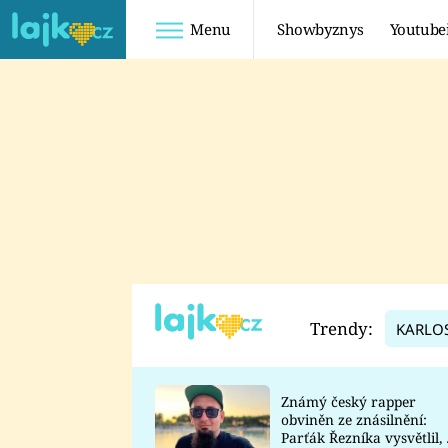
Menu
Showbyznys
Youtube
Youtuberky
Youtubeři
SHOPAHOLICADEL
FATTYPILLOW
ANNA ŠULC
FREESCOOT
SUGAR DENNY
ADAM KAJUMI
LADUŠKA
TADEÁŠ KUBĚNKA
DOMINIKA
DATEL
Trendy:
KARLO
MYSLIVCOVÁ
Známý český rapper
obviněn ze znásilnění:
Parťák Řezníka vysvětlil, 