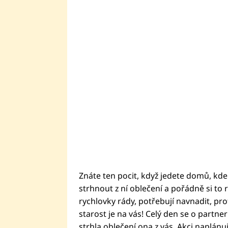
Znáte ten pocit, když jedete domů, kde 
strhnout z ní oblečení a pořádně si to r
rychlovky rády, potřebují navnadit, pr
starost je na vás! Celý den se o partne
strhla oblečení ona z vás. Akci naplánuj