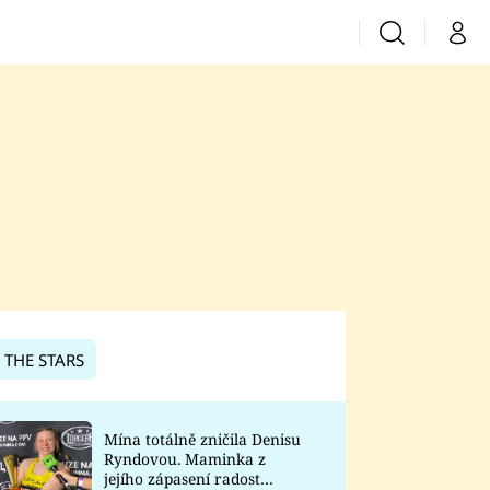
Vyhledávání
Můj 
Prima+
CNN Prima News
Prima Fresh
Prima Living
Prima Zoom
 THE STARS
Prima Lajk
Mína totálně zničila Denisu
Ryndovou. Maminka z
Sledujte nás
jejího zápasení radost