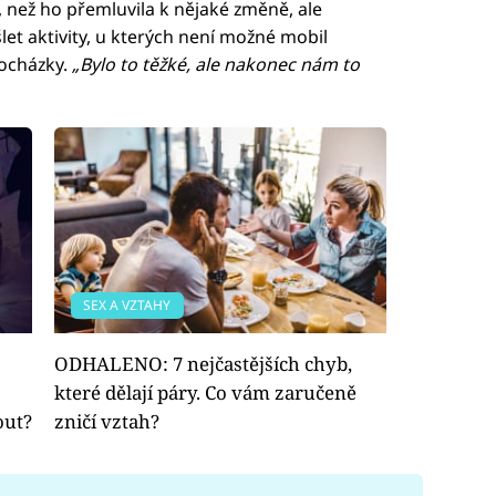
o, než ho přemluvila k nějaké změně, ale
let aktivity, u kterých není možné mobil
rocházky.
„Bylo to těžké, ale nakonec nám to
SEX A VZTAHY
ODHALENO: 7 nejčastějších chyb,
které dělají páry. Co vám zaručeně
out?
zničí vztah?