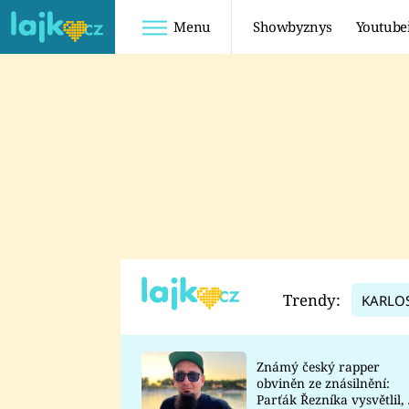
Menu
Showbyznys
Youtube
Youtuberky
Youtubeři
SHOPAHOLICADEL
FATTYPILLOW
ANNA ŠULC
FREESCOOT
SUGAR DENNY
ADAM KAJUMI
LADUŠKA
TADEÁŠ KUBĚNKA
DOMINIKA
DATEL
Trendy:
KARLO
MYSLIVCOVÁ
Známý český rapper
obviněn ze znásilnění:
Parťák Řezníka vysvětlil, 