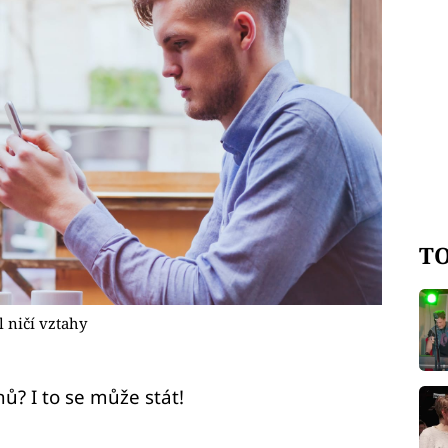
TO
l ničí vztahy
hů? I to se může stát!