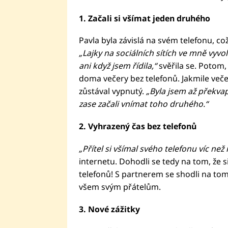
1. Začali si všímat jeden druhého
Pavla byla závislá na svém telefonu, což
„Lajky na sociálních sítích ve mně vyvol
ani když jsem řídila,“
svěřila se. Potom, 
doma večery bez telefonů. Jakmile večeře
zůstával vypnutý.
„Byla jsem až překva
zase začali vnímat toho druhého.“
2. Vyhrazený čas bez telefonů
„Přítel si všímal svého telefonu víc než
internetu. Dohodli se tedy na tom, že s
telefonů! S partnerem se shodli na tom,
všem svým přátelům.
3. Nové zážitky