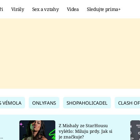
ři
Virály
Sex a vztahy
Videa
Sledujte prima+
Showbyznys
Extrém
VIRÁLY
KURIOZITY
VIDEA
KVÍZY
S VÉMOLA
ONLYFANS
SHOPAHOLICADEL
CLASH OF
Z Mishaly ze StarHousu
vylétlo: Miluju prdy. Jak si
co
je značkuje?