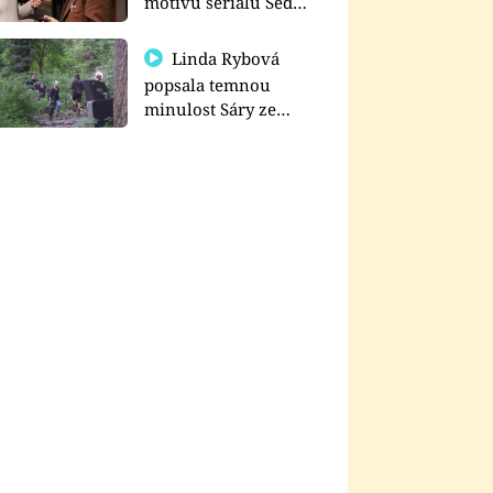
motivu seriálu Sedm
schodů k moci
Linda Rybová
popsala temnou
minulost Sáry ze
seriálu Zákony vlka