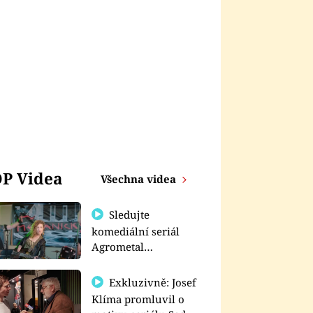
P Videa
Všechna videa
Sledujte
komediální seriál
Agrometal
exkluzivně na
prima+
Exkluzivně: Josef
Klíma promluvil o