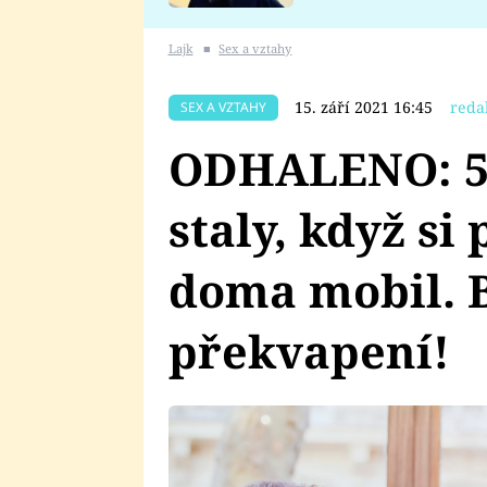
se v Plzni stalo
Lajk
■
Sex a vztahy
15. září 2021 16:45
reda
SEX A VZTAHY
ODHALENO: 5 v
staly, když si
doma mobil. 
překvapení!