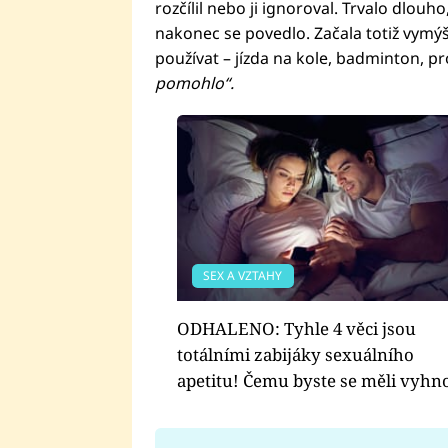
rozčílil nebo ji ignoroval. Trvalo dlouh
nakonec se povedlo. Začala totiž vymýš
používat – jízda na kole, badminton, p
pomohlo“.
SEX A VZTAHY
ODHALENO: Tyhle 4 věci jsou
totálními zabijáky sexuálního
apetitu! Čemu byste se měli vyhn