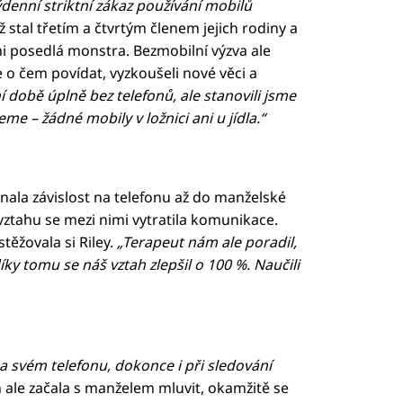
denní striktní zákaz používání mobilů
ž stal třetím a čtvrtým členem jejich rodiny a
i posedlá monstra. Bezmobilní výzva ale
 o čem povídat, vyzkoušeli nové věci a
době úplně bez telefonů, ale stanovili jsme
eme – žádné mobily v ložnici ani u jídla.“
hnala závislost na telefonu až do manželské
ztahu se mezi nimi vytratila komunikace.
těžovala si Riley.
„Terapeut nám ale poradil,
ky tomu se náš vztah zlepšil o 100 %. Naučili
na svém telefonu, dokonce i při sledování
m ale začala s manželem mluvit, okamžitě se