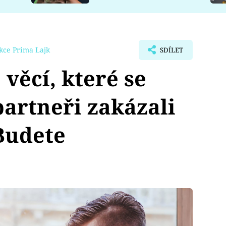
kce Prima Lajk
SDÍLET
ěcí, které se
 partneři zakázali
Budete