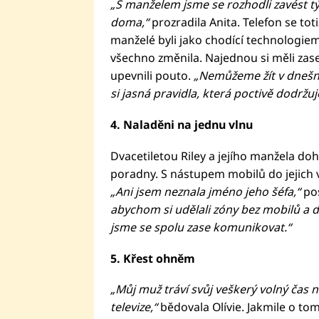
„S manželem jsme se rozhodli zavést tý
doma,“
prozradila Anita. Telefon se toti
manželé byli jako chodící technologiem
všechno změnila. Najednou si měli zase
upevnili pouto.
„Nemůžeme žít v dnešní 
si jasná pravidla, která poctivě dodržuj
4. Naladěni na jednu vlnu
Dvacetiletou Riley a jejího manžela do
poradny. S nástupem mobilů do jejich v
„Ani jsem neznala jméno jeho šéfa,“
pos
abychom si udělali zóny bez mobilů a dí
jsme se spolu zase komunikovat.“
5. Křest ohněm
„Můj muž tráví svůj veškerý volný čas 
televize,“
bědovala Olívie. Jakmile o to