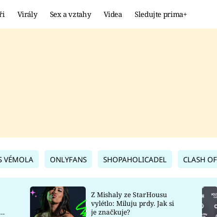
ři
Virály
Sex a vztahy
Videa
Sledujte prima+
Showbyznys
Extrém
VIRÁLY
KURIOZITY
VIDEA
KVÍZY
S VÉMOLA
ONLYFANS
SHOPAHOLICADEL
CLASH OF
Z Mishaly ze StarHousu
vylétlo: Miluju prdy. Jak si
co
je značkuje?