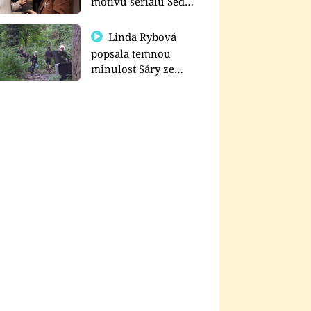
motivu seriálu Sedm
schodů k moci
Linda Rybová
popsala temnou
minulost Sáry ze
seriálu Zákony vlka