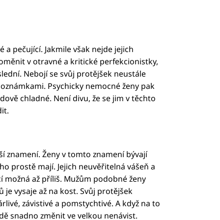
 a pečující. Jakmile však nejde jejich
oměnit v otravné a kritické perfekcionistky,
slední. Nebojí se svůj protějšek neustále
poznámkami. Psychicky nemocné ženy pak
edově chladné. Není divu, že se jim v těchto
it.
jší znamení. Ženy v tomto znamení bývají
ho prostě mají. Jejich neuvěřitelná vášeň a
cí možná až příliš. Mužům podobné ženy
rů je vysaje až na kost. Svůj protějšek
livé, závistivé a pomstychtivé. A když na to
padě snadno změnit ve velkou nenávist.