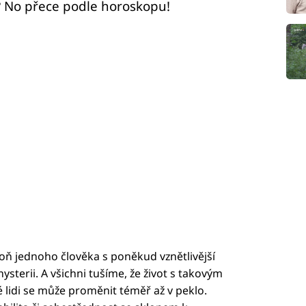
a? No přece podle horoskopu!
poň jednoho člověka s poněkud vznětlivější
sterii. A všichni tušíme, že život s takovým
lidi se může proměnit téměř až v peklo.