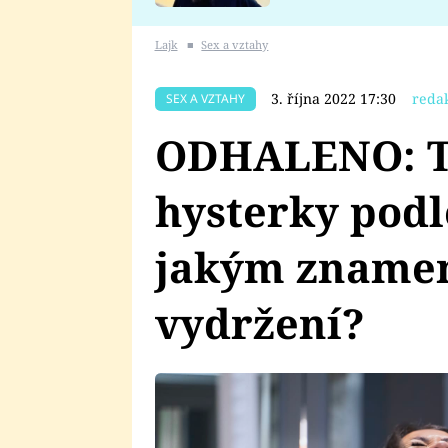
se v Plzni stalo
Lajk
■
Sex a vztahy
3. října 2022 17:30
reda
SEX A VZTAHY
ODHALENO: To
hysterky podl
jakým znamen
vydržení?