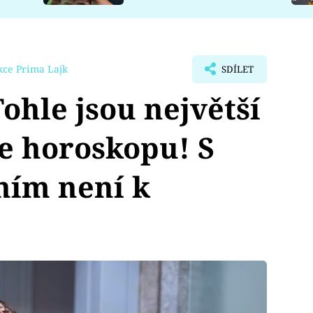
kce Prima Lajk
SDÍLET
hle jsou největší
e horoskopu! S
ím není k