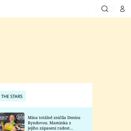
Vyhledávání
Můj 
Prima+
CNN Prima News
Prima Fresh
Prima Living
Prima Zoom
 THE STARS
Prima Lajk
Mína totálně zničila Denisu
Ryndovou. Maminka z
Sledujte nás
jejího zápasení radost