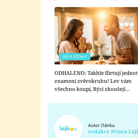
SEX A VZTAHY
ODHALENO: Takhle flirtují jednot
znamení zvěrokruhu! Lev vám
všechno koupí, Býci zkoušejí…
Autor článku
redakce Prima Laj