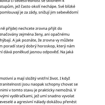
labilita či sebestřednost se sklonem k
tupům, jež často okolí nechápe. Své blízké
pomlouvají je za zády, snižují jim sebevědomí
 ně přijde) nechcete zrovna přijít do
 označovány zejména ženy, ani opačnému
hýbají. A jak poznáte, že zrovna vy můžete
om poradí starý dobrý horoskop, který nám
ení dává poněkud jasnou odpověď. Na jaká
ivní a mají složitý vnitřní život. I když
zranitelnosti jsou naopak schopny chovat se
s nimi v tomto stavu je prakticky nemožná. V
vými vyděračkami, jež umí snadno vyvolat
é neveselé a agresivní nálady dokážou přenést