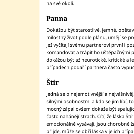
na své okolí.
Panna
Dokážou být starostlivé, jemné, obětavé
milostný život podle plánu, umějí se pr
jež vyčítají svému partnerovi první i po
komandovat a trápit ho uštěpačnými 
dokážou být až neurotické, kritické a l
případech podaří partnera často vypud
Štír
Jedná se o nejemotivnější a nejvášnivě
silnými osobnostmi a kdo se jim líbí, to
mocný zápal ovšem dokáže být spalují
často nahánějí strach. Cítí, že láska Ští
emocionálně vysávají, jsou chorobně žár
přijde, může se obří láska v jejich pří