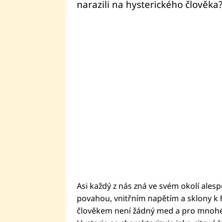
narazili na hysterického člověk
Asi každý z nás zná ve svém okolí ales
povahou, vnitřním napětím a sklony k hy
člověkem není žádný med a pro mnohé 