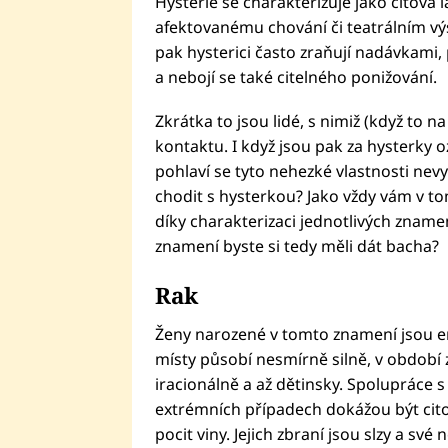
Hysterie se charakterizuje jako citová 
afektovanému chování či teatrálním výs
pak hysterici často zraňují nadávkami, 
a nebojí se také citelného ponižování.
Zkrátka to jsou lidé, s nimiž (když to na
kontaktu. I když jsou pak za hysterky
pohlaví se tyto nehezké vlastnosti nevy
chodit s hysterkou? Jako vždy vám v t
díky charakterizaci jednotlivých znam
znamení byste si tedy měli dát bacha?
Rak
Ženy narozené v tomto znamení jsou emot
místy působí nesmírně silně, v období 
iracionálně a až dětinsky. Spolupráce 
extrémních případech dokážou být cito
pocit viny. Jejich zbraní jsou slzy a sv