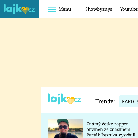
Menu
Showbyznys
Youtube
Youtuberky
Youtubeři
SHOPAHOLICADEL
FATTYPILLOW
ANNA ŠULC
FREESCOOT
SUGAR DENNY
ADAM KAJUMI
LADUŠKA
TADEÁŠ KUBĚNKA
DOMINIKA
DATEL
Trendy:
KARLO
MYSLIVCOVÁ
Známý český rapper
obviněn ze znásilnění:
Parťák Řezníka vysvětlil, 