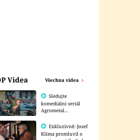
P Videa
Všechna videa
Sledujte
komediální seriál
Agrometal
exkluzivně na
prima+
Exkluzivně: Josef
Klíma promluvil o