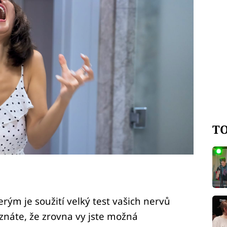
TO
rým je soužití velký test vašich nervů
poznáte, že zrovna vy jste možná