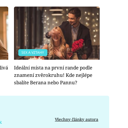
SEX A VZTAHY
livá
Ideální místa na první rande podle
znamení zvěrokruhu! Kde nejlépe
sbalíte Berana nebo Pannu?
Všechny články autora
k