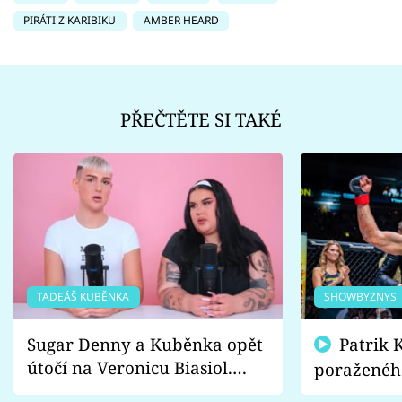
PIRÁTI Z KARIBIKU
AMBER HEARD
PŘEČTĚTE SI TAKÉ
TADEÁŠ KUBĚNKA
SHOWBYZNYS
Sugar Denny a Kuběnka opět
Patrik Kincl se zastal
útočí na Veronicu Biasiol.
poraženéh
Proč je podle nich falešná a
fanoušci n