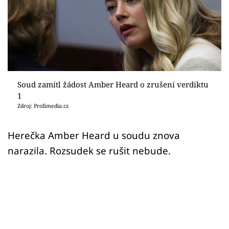
Sex a vztahy
Videa
Sledujte prima+
Přihlášení
Soud zamítl žádost Amber Heard o zrušení verdiktu
1
Zdroj: Profimedia.cz
Sledujte nás
Herečka Amber Heard u soudu znova
narazila. Rozsudek se rušit nebude.