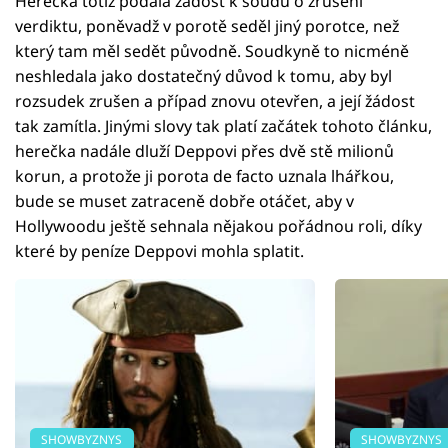
Herečka totiž podala žádost k soudu o zrušení
verdiktu, poněvadž v porotě seděl jiný porotce, než
který tam měl sedět původně. Soudkyně to nicméně
neshledala jako dostatečný důvod k tomu, aby byl
rozsudek zrušen a případ znovu otevřen, a její žádost
tak zamítla. Jinými slovy tak platí začátek tohoto článku,
herečka nadále dluží Deppovi přes dvě stě milionů
korun, a protože ji porota de facto uznala lhářkou,
bude se muset zatraceně dobře otáčet, aby v
Hollywoodu ještě sehnala nějakou pořádnou roli, díky
které by peníze Deppovi mohla splatit.
SHOWBYZNYS
SHOWBYZNYS