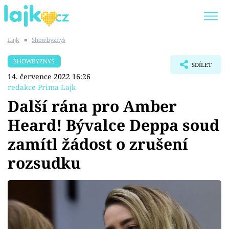
Lajk
■
Showbyznys
Trendy:
KARLOS VÉMOLA
ONLYFANS
SHOWBYZNYS
SDÍLET
SHOPAHOLICADEL
CLASH OF THE STARS
14. července 2022 16:26
redakce Prima Lajk
Další rána pro Amber
Heard! Bývalce Deppa soud
Témata
zamítl žádost o zrušení
Showbyznys
rozsudku
Youtubeři
Virály