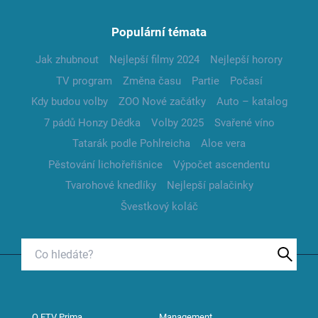
Populární témata
Jak zhubnout
Nejlepší filmy 2024
Nejlepší horory
TV program
Změna času
Partie
Počasí
Kdy budou volby
ZOO Nové začátky
Auto – katalog
7 pádů Honzy Dědka
Volby 2025
Svařené víno
Tatarák podle Pohlreicha
Aloe vera
Pěstování lichořeřišnice
Výpočet ascendentu
Tvarohové knedlíky
Nejlepší palačinky
Švestkový koláč
O FTV Prima
Management