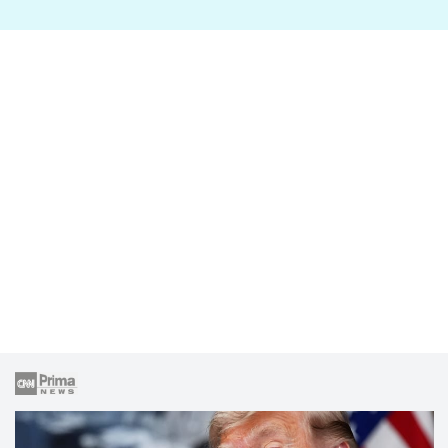
lže o své nevěře?