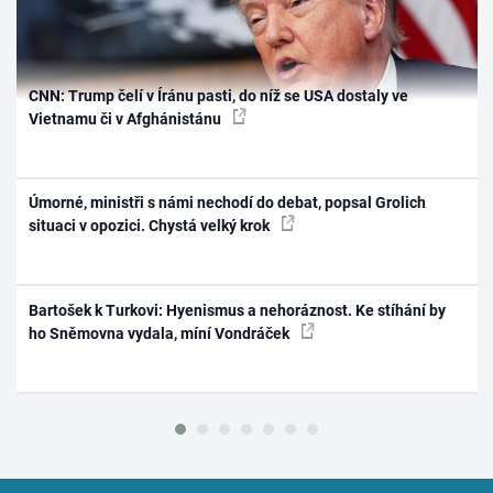
CNN: Trump čelí v Íránu pasti, do níž se USA dostaly ve
Vietnamu či v Afghánistánu
Úmorné, ministři s námi nechodí do debat, popsal Grolich
situaci v opozici. Chystá velký krok
Bartošek k Turkovi: Hyenismus a nehoráznost. Ke stíhání by
ho Sněmovna vydala, míní Vondráček