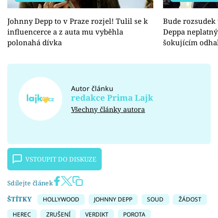
Johnny Depp to v Praze rozjel! Tulil se k
Bude rozsudek 
influencerce a z auta mu vyběhla
Deppa neplatný
polonahá dívka
šokujícím odha
Autor článku
redakce Prima Lajk
Všechny články autora
VSTOUPIT DO DISKUZE
Sdílejte článek
ŠTÍTKY
HOLLYWOOD
JOHNNY DEPP
SOUD
ŽÁDOST
HEREC
ZRUŠENÍ
VERDIKT
POROTA