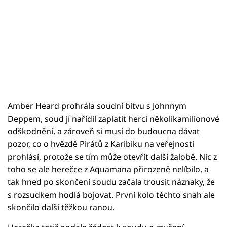
Amber Heard prohrála soudní bitvu s Johnnym
Deppem, soud jí nařídil zaplatit herci několikamilionové
odškodnění, a zároveň si musí do budoucna dávat
pozor, co o hvězdě Pirátů z Karibiku na veřejnosti
prohlásí, protože se tím může otevřít další žalobě. Nic z
toho se ale herečce z Aquamana přirozeně nelíbilo, a
tak hned po skončení soudu začala trousit náznaky, že
s rozsudkem hodlá bojovat. První kolo těchto snah ale
skončilo další těžkou ranou.