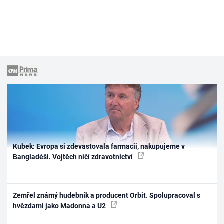
Kubek: Evropa si zdevastovala farmacii, nakupujeme v
Bangladéši. Vojtěch ničí zdravotnictví
Zemřel známý hudebník a producent Orbit. Spolupracoval s
hvězdami jako Madonna a U2