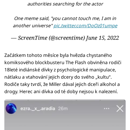
authorities searching for the actor
One meme said, "you cannot touch me, I am in
another universe"
pic.twitter.com/DoQz01umpe
— ScreenTime (@screentime)
June 15, 2022
Začátkem tohoto měsíce byla hvězda chystaného
komiksového blockbusteru The Flash obviněna rodiči
18leté indiánské dívky z psychologické manipulace,
nátlaku a vtahování jejich dcery do svého „kultu“.
Rodiče taky tvrdí, že Miller dával jejich dceři alkohol a
drogy. Herec ani dívka od té doby nejsou k nalezení.