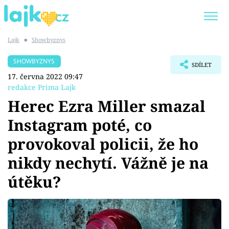
Lajk
■
Showbyznys
Trendy:
KARLOS VÉMOLA
ONLYFANS
SHOWBYZNYS
SDÍLET
SHOPAHOLICADEL
CLASH OF THE STARS
17. června 2022 09:47
redakce Prima Lajk
Herec Ezra Miller smazal
Instagram poté, co
Témata
provokoval policii, že ho
Showbyznys
nikdy nechytí. Vážně je na
útěku?
Youtubeři
Virály