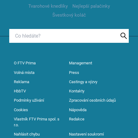
Tvarohové knedlíky
Nejlepší palačinky
Švestkový koláč
O FTV Prima
Management
Volná místa
Press
Reklama
Castingy a výzvy
HbbTV
Kontakty
Podmínky užívání
Zpracování osobních údajů
Cookies
Nápověda
Vlastník FTV Prima spol. s
Redakce
r.o.
Nahlásit chybu
Nastavení soukromí