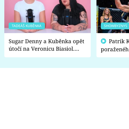
TADEÁŠ KUBĚNKA
SHOWBYZNYS
Sugar Denny a Kuběnka opět
Patrik Kincl se zastal
útočí na Veronicu Biasiol.
poraženéh
Proč je podle nich falešná a
fanoušci n
lže o své nevěře?