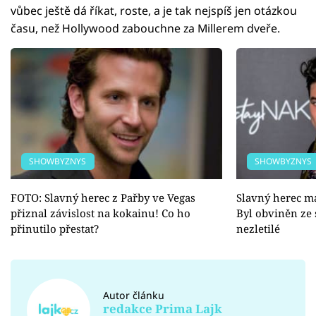
vůbec ještě dá říkat, roste, a je tak nejspíš jen otázkou
času, než Hollywood zabouchne za Millerem dveře.
SHOWBYZNYS
SHOWBYZNYS
FOTO: Slavný herec z Pařby ve Vegas
Slavný herec m
přiznal závislost na kokainu! Co ho
Byl obviněn ze
přinutilo přestat?
nezletilé
Autor článku
redakce Prima Lajk