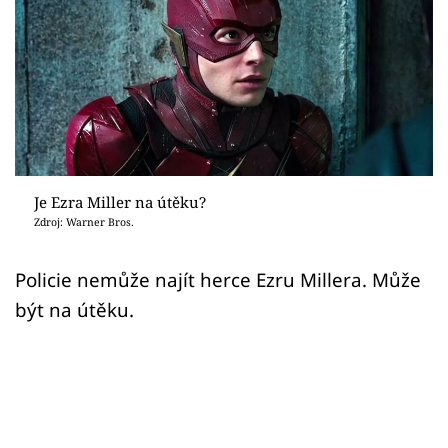
Sex a vztahy
Videa
Sledujte prima+
Přihlášení
Je Ezra Miller na útěku?
Zdroj: Warner Bros.
Sledujte nás
Policie nemůže najít herce Ezru Millera. Může
být na útěku.