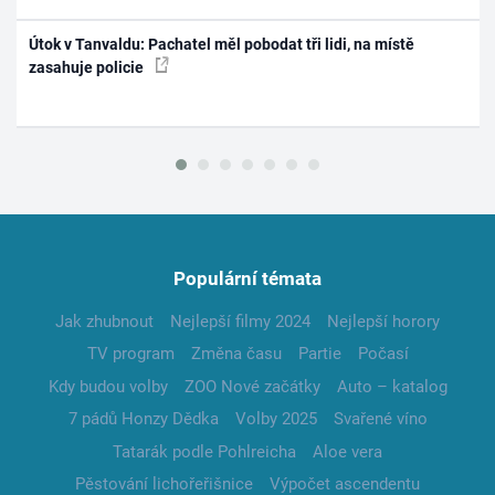
Útok v Tanvaldu: Pachatel měl pobodat tři lidi, na místě
zasahuje policie
Populární témata
Jak zhubnout
Nejlepší filmy 2024
Nejlepší horory
TV program
Změna času
Partie
Počasí
Kdy budou volby
ZOO Nové začátky
Auto – katalog
7 pádů Honzy Dědka
Volby 2025
Svařené víno
Tatarák podle Pohlreicha
Aloe vera
Pěstování lichořeřišnice
Výpočet ascendentu