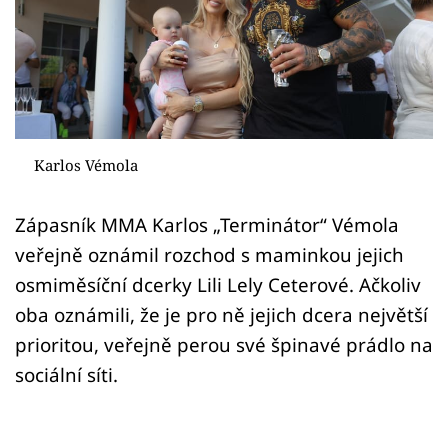
Sex a vztahy
Videa
Sledujte prima+
Přihlášení
Karlos Vémola
Zápasník MMA Karlos „Terminátor“ Vémola
Sledujte nás
veřejně oznámil rozchod s maminkou jejich
osmiměsíční dcerky Lili Lely Ceterové. Ačkoliv
oba oznámili, že je pro ně jejich dcera největší
prioritou, veřejně perou své špinavé prádlo na
sociální síti.