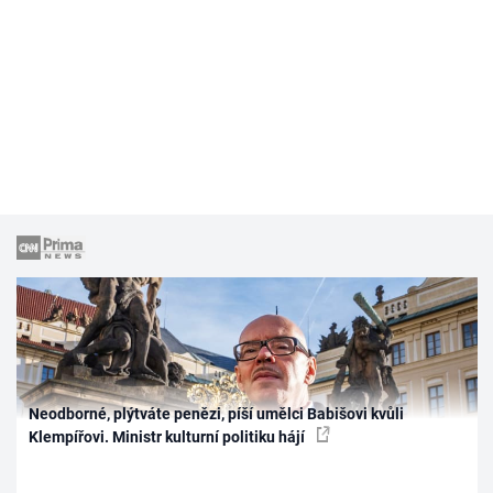
Neodborné, plýtváte penězi, píší umělci Babišovi kvůli
Klempířovi. Ministr kulturní politiku hájí