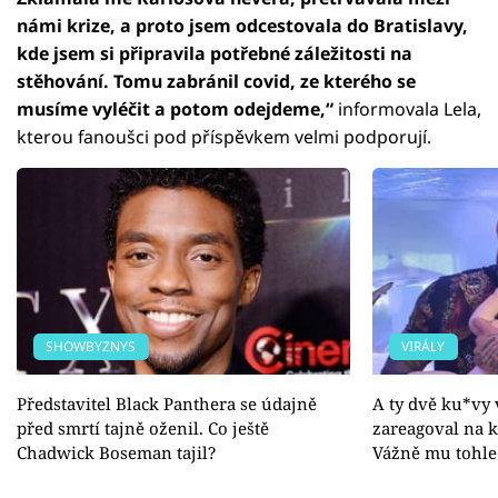
námi krize, a proto jsem odcestovala do Bratislavy,
kde jsem si připravila potřebné záležitosti na
stěhování. Tomu zabránil covid, ze kterého se
musíme vyléčit a potom odejdeme,“
informovala Lela,
kterou fanoušci pod příspěvkem velmi podporují.
SHOWBYZNYS
VIRÁLY
Představitel Black Panthera se údajně
A ty dvě ku*vy 
před smrtí tajně oženil. Co ještě
zareagoval na 
Chadwick Boseman tajil?
Vážně mu tohle 