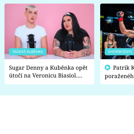
TADEÁŠ KUBĚNKA
SHOWBYZNYS
Sugar Denny a Kuběnka opět
Patrik Kincl se zastal
útočí na Veronicu Biasiol.
poraženéh
Proč je podle nich falešná a
fanoušci n
lže o své nevěře?