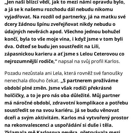
„Jen naši blízcí vědí, jak to mezi námi opravdu bylo,
a já se k našemu rozchodu dál nebudu nikomu
vyjadřovat. Na rozdíl od partnerky, já na matku své
dcery žádnou špínu zveřejňovat nikdy nebudu o
údajných nevěrách apod. Všechno jednou bohužel
končí, byla to vše moje vina, i když jsme v tom byli
dva. Odteď se budu jen soustředit na Lili,
zápasnickou karieru a ať jsme s Lelou Ceterovou co
nejrozumnější rodiče,“
napsal na svůj profil Karlos.
Pozadu nezůstala ani Lela, která rovněž své fanoušky
nenechala dlouho čekat.
„S partnerem prožíváme
období plné změn. Jsme však rodiči překrásné
holčičky, a to je pro nás oba důležité. Můj partner
má náročné období, zdravotní komplikace a potřebu
soustředit se na svou kariéru. Já se budu věnovat
dceři a svým aktivitám. Karlos má vytvořený prostor
na rekonvalescenci a uspořádání si duše i těla.
Zklamala mě Karlosova nevěra, přetrvávala mezi