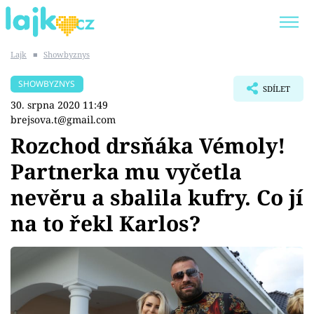
Lajk
■
Showbyznys
Trendy:
KARLOS VÉMOLA
ONLYFANS
SHOWBYZNYS
SDÍLET
SHOPAHOLICADEL
CLASH OF THE STARS
30. srpna 2020 11:49
brejsova.t@gmail.com
Rozchod drsňáka Vémoly!
Partnerka mu vyčetla
Témata
nevěru a sbalila kufry. Co jí
Showbyznys
na to řekl Karlos?
Youtubeři
Virály