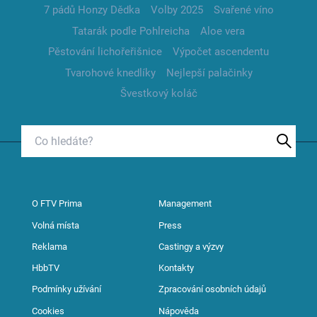
7 pádů Honzy Dědka
Volby 2025
Svařené víno
Tatarák podle Pohlreicha
Aloe vera
Pěstování lichořeřišnice
Výpočet ascendentu
Tvarohové knedlíky
Nejlepší palačinky
Švestkový koláč
O FTV Prima
Management
Volná místa
Press
Reklama
Castingy a výzvy
HbbTV
Kontakty
Podmínky užívání
Zpracování osobních údajů
Cookies
Nápověda