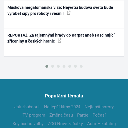
Muskova megalomanská vize: Největší budova světa bude
vyrábět čipy pro roboty i vesmír
REPORTÁŽ: Za tajemnými hrady do Karpat aneb Fascinující
zříceniny u českých hranic
Populární témata
Jak zhubnout
Nejlepší filmy 2024
Nejlepší horory
TV program
Změna času
Partie
Počasí
Kdy budou volby
ZOO Nové začátky
Auto – katalog