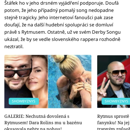
Štáfek ho v jeho drsném vyjádření podporuje. Doufá
potom, že jeho případný pomalý song nedopadne
stejně tragicky. Jeho internetoví fanoušci pak zase
doufají, že na další hudební spolupráci se domluví
právě s Rytmusem. Ostatně, už ve svém Derby Songu
ukázal, že by se vedle slovenského rappera rozhodně
neztratil.
SHOWBYZNYS
SHOWBYZNYS
GALERIE: Nechutná dovolená s
Rytmus sprostě 
Rytmusem! Dara Rolins mu u bazénu
fanynku! Na jej
okusovala nehty na nohou!
trapným způso