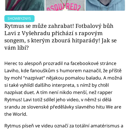
SHOWBYZNYS
Rytmus se může zahrabat! Fotbalový bůh
Lavi z Vyšehradu přichází s rapovým
songem, s kterým zbourá hitparády! Jak se
vám líbí?
Herec to alespoň prozradil na facebookové stránce
Laviho, kde fanouškům s humorem naznačil, že příště
by mohl “nazpívat“ nějakou pomalou baladu. A možná
si také vyhlídl dalšího interpreta, s nímž by chtěl
nazpívat duet. A tím není nikdo menší, než rapper
Rytmus! Lavi totiž sdílel jeho video, v němž si dělá
srandu ze slovenské předělávky slavného hitu We are
the World.
Rytmus píseň ve videu označí za totální amatérismus a