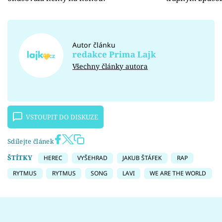
Autor článku
redakce Prima Lajk
Všechny články autora
VSTOUPIT DO DISKUZE
Sdílejte článek
ŠTÍTKY
HEREC
VYŠEHRAD
JAKUB ŠTÁFEK
RAP
RYTMUS
RYTMUS
SONG
LAVI
WE ARE THE WORLD