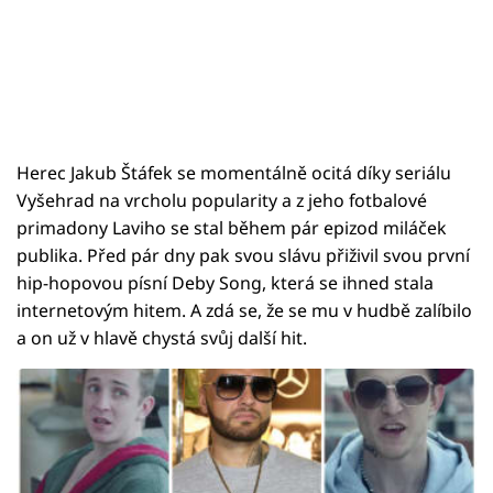
Herec Jakub Štáfek se momentálně ocitá díky seriálu
Vyšehrad na vrcholu popularity a z jeho fotbalové
primadony Laviho se stal během pár epizod miláček
publika. Před pár dny pak svou slávu přiživil svou první
hip-hopovou písní Deby Song, která se ihned stala
internetovým hitem. A zdá se, že se mu v hudbě zalíbilo
a on už v hlavě chystá svůj další hit.