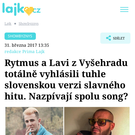
Lajk
■
Showbyznys
Trendy:
KARLOS VÉMOLA
ONLYFANS
SHOWBYZNYS
SDÍLET
SHOPAHOLICADEL
CLASH OF THE STARS
31. března 2017 13:35
redakce Prima Lajk
Rytmus a Lavi z Vyšehradu
totálně vyhlásili tuhle
Témata
slovenskou verzi slavného
Showbyznys
hitu. Nazpívají spolu song?
Youtubeři
Virály