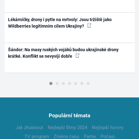
Lékárničky, drony i pytle na mrtvoly: Jsou tržiště jako
Wildberries legitimním cílem Ukrajiny?
Šándor: Na masy ruských vojáků budou ukrajinské drony
krátké. Konflikt se nevyvíjí dobře
Populární témata
Jak zhubnout
Nejlepší filmy 2024
Nejlepší horory
TV program
Změna času
Partie
Počasí