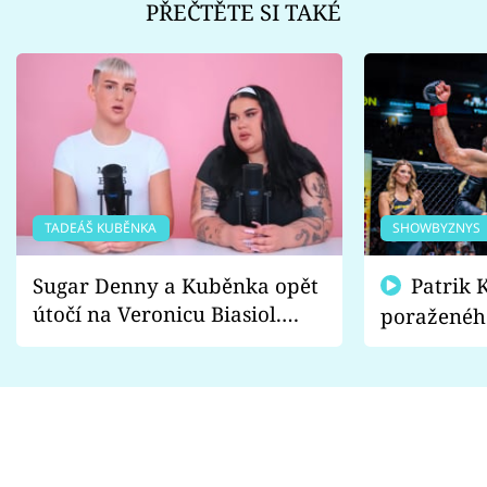
PŘEČTĚTE SI TAKÉ
TADEÁŠ KUBĚNKA
SHOWBYZNYS
Sugar Denny a Kuběnka opět
Patrik Kincl se zastal
útočí na Veronicu Biasiol.
poraženéh
Proč je podle nich falešná a
fanoušci n
lže o své nevěře?