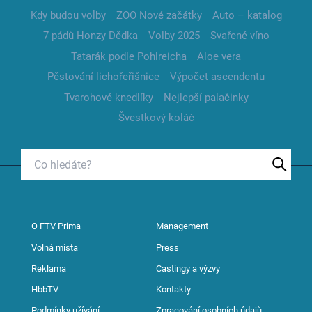
Kdy budou volby
ZOO Nové začátky
Auto – katalog
7 pádů Honzy Dědka
Volby 2025
Svařené víno
Tatarák podle Pohlreicha
Aloe vera
Pěstování lichořeřišnice
Výpočet ascendentu
Tvarohové knedlíky
Nejlepší palačinky
Švestkový koláč
O FTV Prima
Management
Volná místa
Press
Reklama
Castingy a výzvy
HbbTV
Kontakty
Podmínky užívání
Zpracování osobních údajů