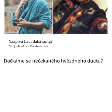
Sex a vztahy
Videa
Sledujte prima+
Přihlášení
Nazpívá Lavi další song?
Zdroj: obbod.cz a Facebook.com
Sledujte nás
Dočkáme se nečekaného hvězdného duetu?