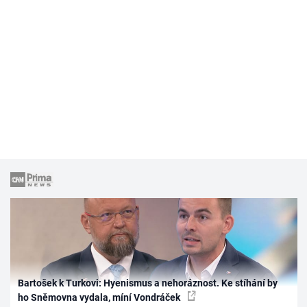
Bartošek k Turkovi: Hyenismus a nehoráznost. Ke stíhání by
ho Sněmovna vydala, míní Vondráček