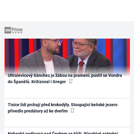
Ultralevicový Sánchez je žábou na prameni, pustil se Vondra
do Španělů. Kritizoval i Gregor
Tisíce lidí prchají před krokodýly. Stoupající keňské jezero
přivedlo predátory až ke dveřím
Nebeská podívaná nad Českem se blíží. Působivé zatmění