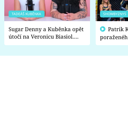
TADEÁŠ KUBĚNKA
SHOWBYZNYS
Sugar Denny a Kuběnka opět
Patrik Kincl se zastal
útočí na Veronicu Biasiol.
poraženéh
Proč je podle nich falešná a
fanoušci n
lže o své nevěře?