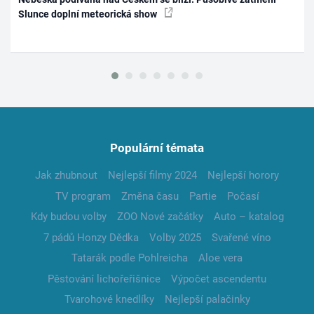
Slunce doplní meteorická show
Populární témata
Jak zhubnout
Nejlepší filmy 2024
Nejlepší horory
TV program
Změna času
Partie
Počasí
Kdy budou volby
ZOO Nové začátky
Auto – katalog
7 pádů Honzy Dědka
Volby 2025
Svařené víno
Tatarák podle Pohlreicha
Aloe vera
Pěstování lichořeřišnice
Výpočet ascendentu
Tvarohové knedlíky
Nejlepší palačinky