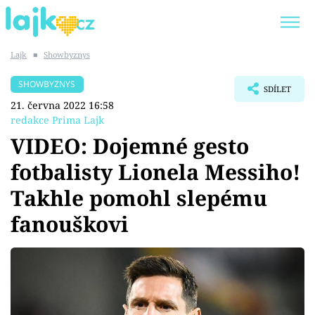
Lajk
■
Showbyznys
Trendy:
KARLOS VÉMOLA
ONLYFANS
SHOWBYZNYS
SDÍLET
SHOPAHOLICADEL
CLASH OF THE STARS
21. června 2022 16:58
redakce Prima Lajk
VIDEO: Dojemné gesto
fotbalisty Lionela Messiho!
Témata
Takhle pomohl slepému
Showbyznys
fanouškovi
Youtubeři
Virály