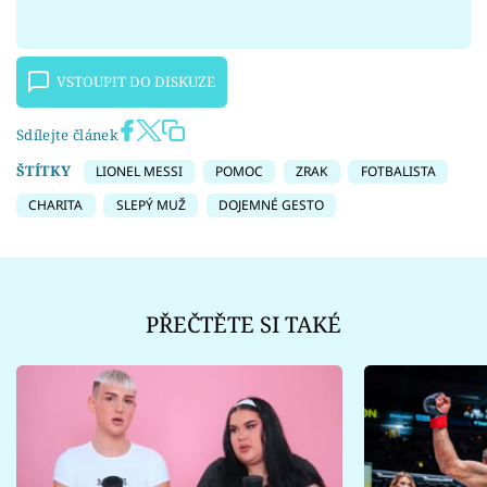
VSTOUPIT DO DISKUZE
Sdílejte článek
ŠTÍTKY
LIONEL MESSI
POMOC
ZRAK
FOTBALISTA
CHARITA
SLEPÝ MUŽ
DOJEMNÉ GESTO
PŘEČTĚTE SI TAKÉ