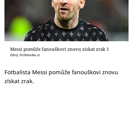
Sex a vztahy
Videa
Sledujte prima+
Přihlášení
Messi pomůže fanouškovi znovu získat zrak 1
Zdroj: Profimedia.cz
Sledujte nás
Fotbalista Messi pomůže fanouškovi znovu
získat zrak.