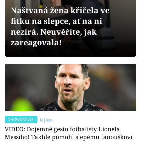
Sex a vztahy
Naštvaná žena křičela ve
Videa
fitku na slepce, ať na ni
nezírá. Neuvěříte, jak
Sledujte prima+
zareagovala!
Přihlášení
Sledujte nás
SHOWBYZNYS
VIDEO: Dojemné gesto fotbalisty Lionela
Messiho! Takhle pomohl slepému fanouškovi