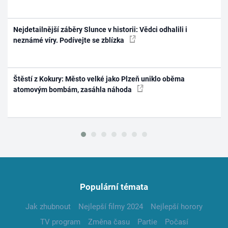
Nejdetailnější záběry Slunce v historii: Vědci odhalili i
neznámé víry. Podívejte se zblízka
Štěstí z Kokury: Město velké jako Plzeň uniklo oběma
atomovým bombám, zasáhla náhoda
Populární témata
Jak zhubnout
Nejlepší filmy 2024
Nejlepší horory
TV program
Změna času
Partie
Počasí