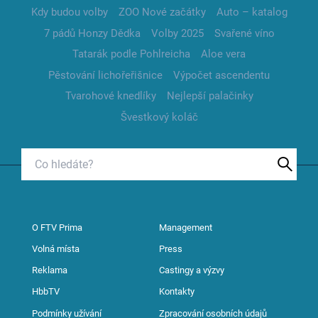
Kdy budou volby
ZOO Nové začátky
Auto – katalog
7 pádů Honzy Dědka
Volby 2025
Svařené víno
Tatarák podle Pohlreicha
Aloe vera
Pěstování lichořeřišnice
Výpočet ascendentu
Tvarohové knedlíky
Nejlepší palačinky
Švestkový koláč
O FTV Prima
Management
Volná místa
Press
Reklama
Castingy a výzvy
HbbTV
Kontakty
Podmínky užívání
Zpracování osobních údajů