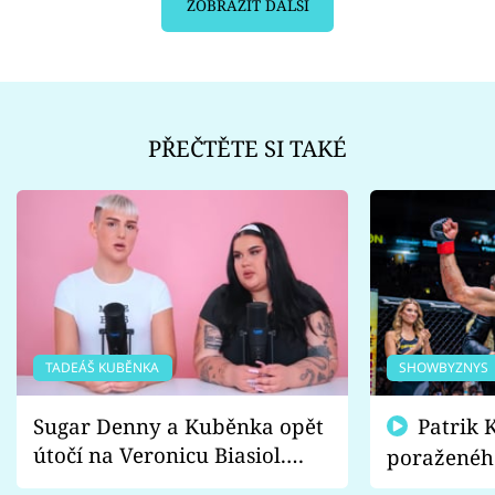
ZOBRAZIT DALŠÍ
PŘEČTĚTE SI TAKÉ
TADEÁŠ KUBĚNKA
SHOWBYZNYS
Sugar Denny a Kuběnka opět
Patrik Kincl se zastal
útočí na Veronicu Biasiol.
poraženéh
Proč je podle nich falešná a
fanoušci n