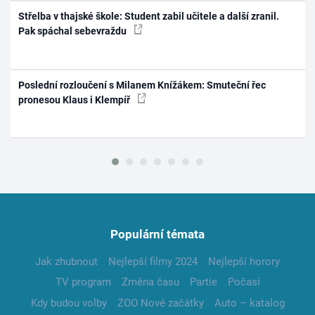
Střelba v thajské škole: Student zabil učitele a další zranil.
Pak spáchal sebevraždu
Poslední rozloučení s Milanem Knížákem: Smuteční řec
pronesou Klaus i Klempíř
Populární témata
Jak zhubnout
Nejlepší filmy 2024
Nejlepší horory
TV program
Změna času
Partie
Počasí
Kdy budou volby
ZOO Nové začátky
Auto – katalog