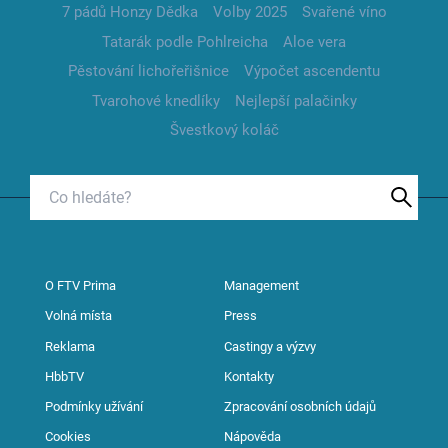
7 pádů Honzy Dědka
Volby 2025
Svařené víno
Tatarák podle Pohlreicha
Aloe vera
Pěstování lichořeřišnice
Výpočet ascendentu
Tvarohové knedlíky
Nejlepší palačinky
Švestkový koláč
O FTV Prima
Management
Volná místa
Press
Reklama
Castingy a výzvy
HbbTV
Kontakty
Podmínky užívání
Zpracování osobních údajů
Cookies
Nápověda