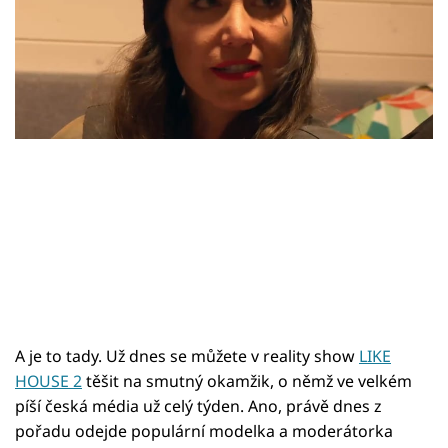
Sex a vztahy
Videa
Sledujte prima+
Přihlášení
Sledujte nás
A je to tady. Už dnes se můžete v reality show
LIKE
HOUSE 2
těšit na smutný okamžik, o němž ve velkém
píší česká média už celý týden. Ano, právě dnes z
pořadu odejde populární modelka a moderátorka