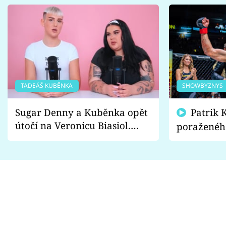
TADEÁŠ KUBĚNKA
SHOWBYZNYS
Sugar Denny a Kuběnka opět
Patrik Kincl se zastal
útočí na Veronicu Biasiol.
poraženéh
Proč je podle nich falešná a
fanoušci n
lže o své nevěře?