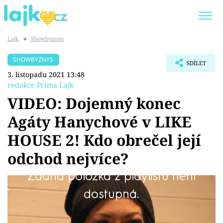
Lajk
■
Showbyznys
Trendy:
KARLOS VÉMOLA
ONLYFANS
SHOWBYZNYS
SDÍLET
SHOPAHOLICADEL
CLASH OF THE STARS
3. listopadu 2021 13:48
redakce Prima Lajk
VIDEO: Dojemný konec
Agáty Hanychové v LIKE
Témata
HOUSE 2! Kdo obrečel její
Showbyznys
odchod nejvíce?
Žádná položka z playlistu není
Youtubeři
Poslední den Agáty Hanychové v oblíbené
dostupná.
Virály
reality show je tady! Jak se s jejím odchodem
vyrovnají ostatní influenceři?