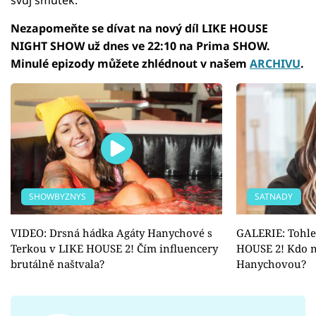
Nezapomeňte se dívat na nový díl LIKE HOUSE
NIGHT SHOW už dnes ve 22:10 na Prima SHOW.
Minulé epizody můžete zhlédnout v našem
ARCHIVU
.
SHOWBYZNYS
SATNADY
VIDEO: Drsná hádka Agáty Hanychové s
GALERIE: Tohle
Terkou v LIKE HOUSE 2! Čím influencery
HOUSE 2! Kdo n
brutálně naštvala?
Hanychovou?