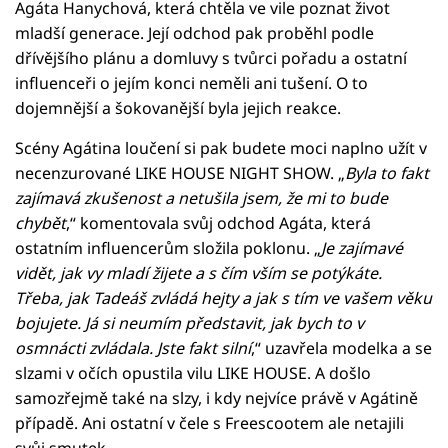
Agáta Hanychová, která chtěla ve vile poznat život
mladší generace. Její odchod pak proběhl podle
dřívějšího plánu a domluvy s tvůrci pořadu a ostatní
influenceři o jejím konci neměli ani tušení. O to
dojemnější a šokovanější byla jejich reakce.
Scény Agátina loučení si pak budete moci naplno užít v
necenzurované LIKE HOUSE NIGHT SHOW. „
Byla to fakt
zajímavá zkušenost a netušila jsem, že mi to bude
chybět
,“ komentovala svůj odchod Agáta, která
ostatním influencerům složila poklonu. „
Je zajímavé
vidět, jak vy mladí žijete a s čím vším se potýkáte.
Třeba, jak Tadeáš zvládá hejty a jak s tím ve vašem věku
bojujete. Já si neumím představit, jak bych to v
osmnácti zvládala. Jste fakt silní
,“ uzavřela modelka a se
slzami v očích opustila vilu LIKE HOUSE. A došlo
samozřejmě také na slzy, i kdy nejvíce právě v Agátině
případě. Ani ostatní v čele s Freescootem ale netajili
svůj smutek.