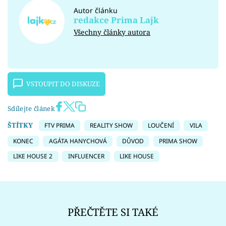
Autor článku
redakce Prima Lajk
Všechny články autora
VSTOUPIT DO DISKUZE
Sdílejte článek
ŠTÍTKY
FTV PRIMA
REALITY SHOW
LOUČENÍ
VILA
KONEC
AGÁTA HANYCHOVÁ
DŮVOD
PRIMA SHOW
LIKE HOUSE 2
INFLUENCER
LIKE HOUSE
PŘEČTĚTE SI TAKÉ