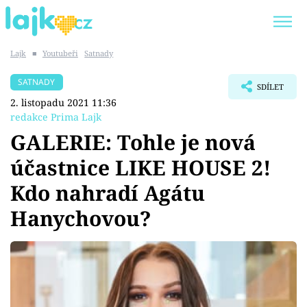
Lajk
■
Youtubeři
Satnady
Trendy:
KARLOS VÉMOLA
ONLYFANS
SATNADY
SDÍLET
SHOPAHOLICADEL
CLASH OF THE STARS
2. listopadu 2021 11:36
redakce Prima Lajk
GALERIE: Tohle je nová
účastnice LIKE HOUSE 2!
Témata
Kdo nahradí Agátu
Showbyznys
Hanychovou?
Youtubeři
Virály