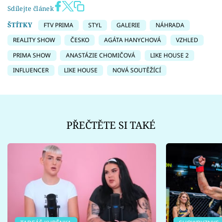
Sdílejte článek
ŠTÍTKY
FTV PRIMA
STYL
GALERIE
NÁHRADA
REALITY SHOW
ČESKO
AGÁTA HANYCHOVÁ
VZHLED
PRIMA SHOW
ANASTÁZIE CHOMIČOVÁ
LIKE HOUSE 2
INFLUENCER
LIKE HOUSE
NOVÁ SOUTĚŽÍCÍ
PŘEČTĚTE SI TAKÉ