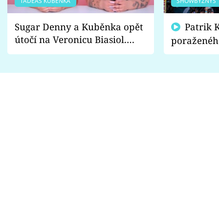
TADEÁŠ KUBĚNKA
SHOWBYZNYS
Sugar Denny a Kuběnka opět
Patrik Kincl se zastal
útočí na Veronicu Biasiol.
poraženéh
Proč je podle nich falešná a
fanoušci n
lže o své nevěře?