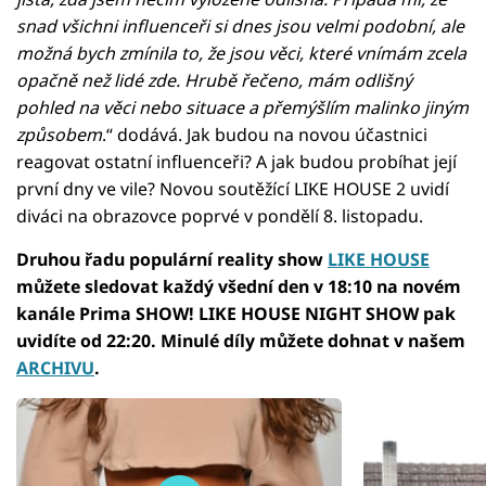
snad všichni influenceři si dnes jsou velmi podobní, ale
možná bych zmínila to, že jsou věci, které vnímám zcela
opačně než lidé zde. Hrubě řečeno, mám odlišný
pohled na věci nebo situace a přemýšlím malinko jiným
způsobem
.“ dodává. Jak budou na novou účastnici
reagovat ostatní influenceři? A jak budou probíhat její
první dny ve vile? Novou soutěžící LIKE HOUSE 2 uvidí
diváci na obrazovce poprvé v pondělí 8. listopadu.
Druhou řadu populární reality show
LIKE HOUSE
můžete sledovat každý všední den v 18:10 na novém
kanále Prima SHOW! LIKE HOUSE NIGHT SHOW pak
uvidíte od 22:20. Minulé díly můžete dohnat v našem
ARCHIVU
.