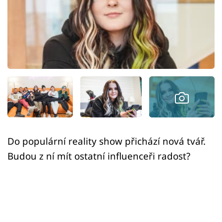
Sex a vztahy
Videa
Sledujte prima+
Přihlášení
Sledujte nás
Do populární reality show přichází nová tvář.
Budou z ní mít ostatní influenceři radost?