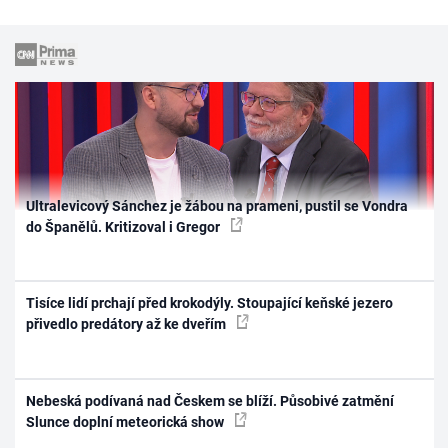
Ultralevicový Sánchez je žábou na prameni, pustil se Vondra
do Španělů. Kritizoval i Gregor
Tisíce lidí prchají před krokodýly. Stoupající keňské jezero
přivedlo predátory až ke dveřím
Nebeská podívaná nad Českem se blíží. Působivé zatmění
Slunce doplní meteorická show