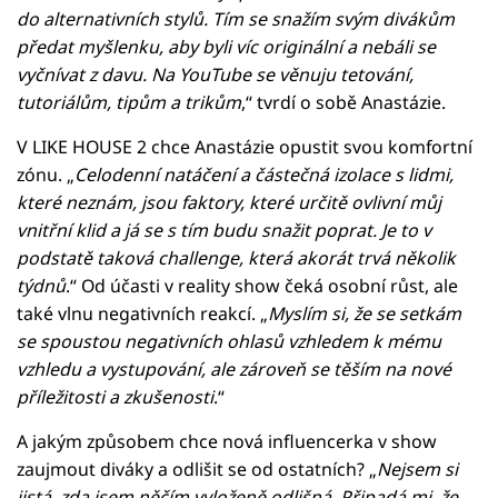
do alternativních stylů. Tím se snažím svým divákům
předat myšlenku, aby byli víc originální a nebáli se
vyčnívat z davu. Na YouTube se věnuju tetování,
tutoriálům, tipům a trikům
,“ tvrdí o sobě Anastázie.
V LIKE HOUSE 2 chce Anastázie opustit svou komfortní
zónu. „
Celodenní natáčení a částečná izolace s lidmi,
které neznám, jsou faktory, které určitě ovlivní můj
vnitřní klid a já se s tím budu snažit poprat. Je to v
podstatě taková challenge, která akorát trvá několik
týdnů
.“ Od účasti v reality show čeká osobní růst, ale
také vlnu negativních reakcí. „
Myslím si, že se setkám
se spoustou negativních ohlasů vzhledem k mému
vzhledu a vystupování, ale zároveň se těším na nové
příležitosti a zkušenosti
.“
A jakým způsobem chce nová influencerka v show
zaujmout diváky a odlišit se od ostatních? „
Nejsem si
jistá, zda jsem něčím vyloženě odlišná. Připadá mi, že