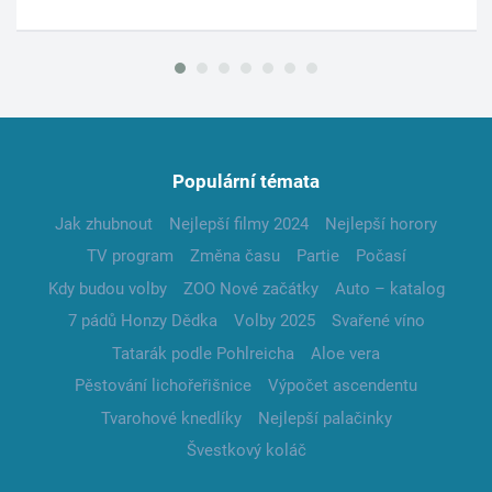
Populární témata
Jak zhubnout
Nejlepší filmy 2024
Nejlepší horory
TV program
Změna času
Partie
Počasí
Kdy budou volby
ZOO Nové začátky
Auto – katalog
7 pádů Honzy Dědka
Volby 2025
Svařené víno
Tatarák podle Pohlreicha
Aloe vera
Pěstování lichořeřišnice
Výpočet ascendentu
Tvarohové knedlíky
Nejlepší palačinky
Švestkový koláč