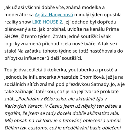
Jak už asi všichni dobře víte, známá modelka a
moderátorka
Agáta Hanychová
minulý týden opustila
reality show
LIKE HOUSE 2
. Její odchod byl dopředu
plánovaný a to, jak probíhal, uvidíte na kanálu Prima
SHOW již tento týden. Ztráta jedné soutěžící však
logicky znamená příchod zcela nové tváře. A tak se i
stalo! Na začátku tohoto týdne se totiž nastěhovala do
příbytku influencerů další soutěžící.
Tou je dvacetiletá tiktokerka, youtuberka a prostě a
jednoduše influencerka Anastázie Chomičová, jež je na
sociálních sítích známá pod přezdívkou Satnady. Jo, a je
také začínající tatérkou, což je na její tvorbě proklatě
znát. „
Pocházím z Běloruska, ale aktuálně žiju v
Karlových Varech. V Česku jsem už nějaký ten pátek a
myslím, že jsem se tady docela dobře aklimatizovala.
Můj obsah na TikToku je o tetování, oblečení a umění.
Dělám tzv. customs, což je předělávání basic oblečení