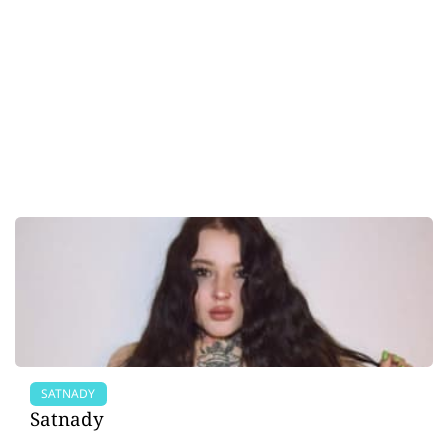
SATNADY
Satnady